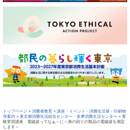
ロ
ー
トップページ
>
消費者教育
>
講座・イベント・消費生活展・印刷物
等案内
>
東京都消費生活総合センター・多摩消費生活センター
> 実
カ
験実習講座 電磁波ってなぁ～に～身の回りの製品の電磁波を測定
ル
します～