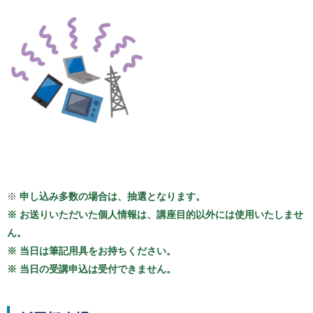
ル
ナ
ビ
ゲ
ー
シ
ョ
ン
(
g
)
へ
ロ
ー
カ
ル
※
申し込み多数の場合は、抽選となります。
ナ
ビ
※ お送りいただいた個人情報は、講座目的以外には使用いたしませ
(
ん。
l
)
※ 当日は筆記用具をお持ちください。
へ
※ 当日の受講申込は受付できません。
サ
イ
ト
の