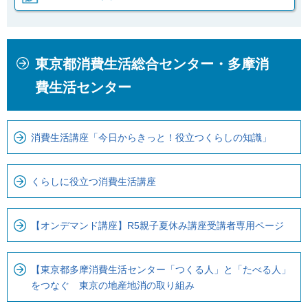
本
こ
東京都消費生活総合センター・多摩消
文
こ
こ
か
費生活センター
こ
ら
ま
ロ
で
ー
消費生活講座「今日からきっと！役立つくらしの知識」
で
カ
す
ル
くらしに役立つ消費生活講座
。
ナ
ビ
【オンデマンド講座】R5親子夏休み講座受講者専用ページ
で
す
【東京都多摩消費生活センター「つくる人」と「たべる人」
をつなぐ 東京の地産地消の取り組み