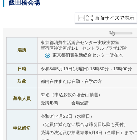
飯田橋会場
ご
利
用
画面サイズで表示
案
内
(
i
)
東京都消費生活総合センター実験実習室
へ
新宿区神楽河岸1-1 セントラルプラザ17階
場所
東京都消費生活総合センター所在地
日時
令和8年5月19日(火曜日) 13時30分～16時00分
対象
都内在住または在勤・在学の方
32名（申込多数の場合は抽選）
募集人員
受講形態 会場受講
令和8年4月22日（水曜日）
（定員に満たない場合は締切日以降も受付）
申込締切
受講の決定及び抽選結果5月8日（金曜日）までに