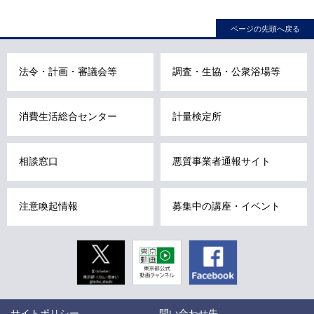
ナ
ビ
ページの先頭へ戻る
こ
こ
法令・計画・審議会等
調査・生協・公衆浴場等
ま
で
で
消費生活総合センター
計量検定所
す
。
相談窓口
悪質事業者通報サイト
注意喚起情報
募集中の講座・イベント
Twitter
東京動画
Facebook
東京都公式
動画チャン
ネル
こ
サイトポリシー
問い合わせ先