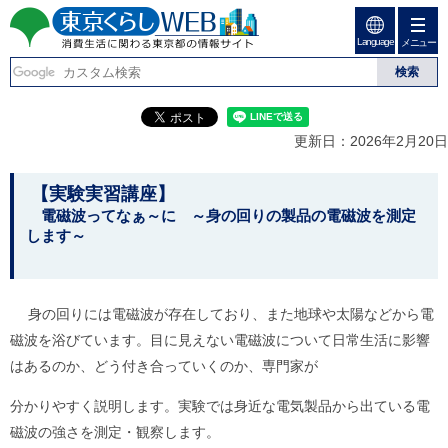
ペ
ペ
ー
ー
Language
ジ
ジ
メニュー
東京くらしweb
の
内
先
を
消費生活に関わる東京
頭
移
こ
グ
で
動
こ
ロ
都の情報サイト
す
す
か
ー
更新日：2026年2月20日
る
ら
バ
た
グ
ル
こ
め
ロ
メ
【実験実習講座】
の
ー
ニ
こ
電磁波ってなぁ～に ～身の回りの製品の電磁波を測定
リ
バ
ュ
します～
か
ン
ル
ー
ク
ナ
こ
ら
本
ビ
こ
本
文
で
ま
(
身の回りには電磁波が存在しており、また地球や太陽などから電
す
で
文
c
。
で
磁波を浴びています。目に見えない電磁波について日常生活に影響
で
)
す
へ
はあるのか、どう付き合っていくのか、専門家が
す
。
グ
ロ
分かりやすく説明します。実験では身近な電気製品から出ている電
ー
磁波の強さを測定・観察します。
バ