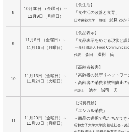
【食生活】
10月30日 （金曜日）～
8
「食生活の改善と食育」
11月9日（月曜日）
武見 ゆかり
日本栄養大学 教授
【食品表示】
11月6日 （金曜日）～
「食品表示をめぐる現状と課題
9
11月16日（月曜日）
一般社団法人 Food Communication 
森田 満樹 氏
代表
【高齢者被害】
「高齢者の見守りネットワーク
11月13日（金曜日）～
10
11月24日（火曜日）
～高齢者の消費者被害防止のた
池本 誠司 氏
弁護士
【消費行動】
「エシカル消費」
11月20日（金曜日）～
～商品の選択で私たちができる
11
11月30日（月曜日）
昭和女子大学大学院 福祉社会・経営
公益財団法人 消費者教育支援センタ