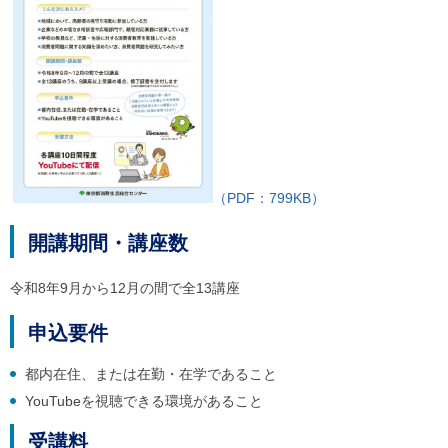
ル
ナ
ビ
ゲ
ー
シ
ョ
ン
(
g
)
へ
（PDF：799KB）
ロ
ー
開講期間・講座数
カ
ル
ナ
令和8年9月から12月の間で全13講座
ビ
(
申込要件
l
)
へ
都内在住、または在勤・在学であること
サ
YouTubeを視聴できる環境があること
イ
ト
受講料
の