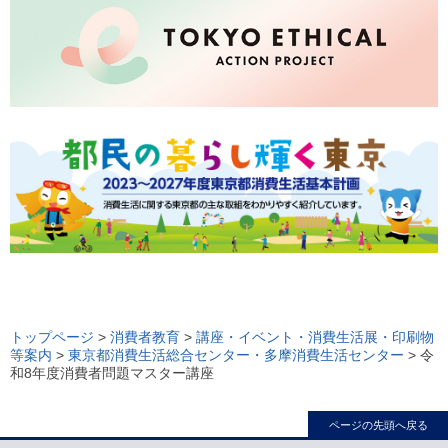
ロ
ー
トップページ
>
消費者教育
>
講座・イベント・消費生活展・印刷物
等案内
>
東京都消費生活総合センター・多摩消費生活センター
> 令
カ
和8年度消費者問題マスター講座
ル
ナ
ページの先頭へ戻る
ビ