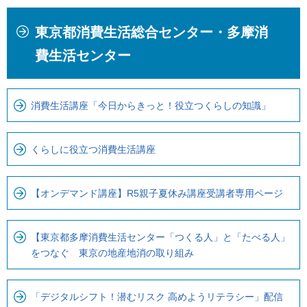
本
こ
東京都消費生活総合センター・多摩消
文
こ
こ
か
費生活センター
こ
ら
ま
ロ
で
ー
消費生活講座「今日からきっと！役立つくらしの知識」
で
カ
す
ル
くらしに役立つ消費生活講座
。
ナ
ビ
【オンデマンド講座】R5親子夏休み講座受講者専用ページ
で
す
【東京都多摩消費生活センター「つくる人」と「たべる人」
をつなぐ 東京の地産地消の取り組み
「デジタルシフト！潜むリスク 高めようリテラシー」配信