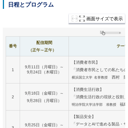
日程とプログラム
画面サイズで表示
配信期間
番号
テー
（正午～正午）
【消費者市民】
9月11日（月曜日）～
1
「消費者市民としての私たちの
9月24日（木曜日）
西村 隆
横浜国立大学 名誉教授
【消費生活行政】
9月18日（金曜日）～
2
「消費生活行政の現状と役割」
9月28日（月曜日）
福島
明治学院大学法学部 准教授
【製品安全】
「データとAIで進める製品・
9月25日（金曜日）～
3