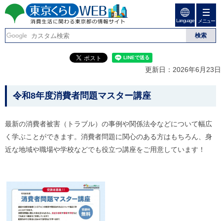
ペ
ペ
ー
ー
Language
ジ
ジ
メニュー
東京くらしweb
の
内
先
を
消費生活に関わる東京
頭
移
こ
グ
で
動
こ
ロ
都の情報サイト
す
す
か
ー
更新日：2026年6月23日
る
ら
バ
た
グ
ル
こ
め
ロ
メ
令和8年度消費者問題マスター講座
の
ー
ニ
こ
リ
バ
ュ
か
ン
ル
ー
最新の消費者被害（トラブル）の事例や関係法令などについて幅広
ク
ナ
こ
ら
く学ぶことができます。消費者問題に関心のある方はもちろん、身
本
ビ
こ
本
文
で
ま
近な地域や職場や学校などでも役立つ講座をご用意しています！
(
す
で
文
c
。
で
で
)
す
へ
す
。
グ
ロ
ー
バ