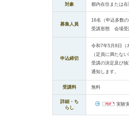
対象
都内在住または在
16名（申込多数
募集人員
受講形態 会場受
令和7年5月8日
（定員に満たない
申込締切
受講の決定及び抽
通知します。
受講料
無料
詳細・ち
実験実
らし