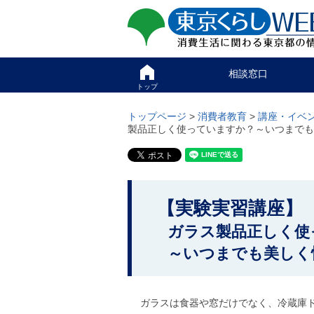
ペ
ペ
東京くらしweb
ー
ー
ジ
ジ
消費生活に関わる東京
の
内
先
を
サイト
こ
頭
移
相談窓口
こ
で
動
か
トップ
す
す
グ
ら
る
ロ
グ
トップページ
>
消費者教育
>
講座・イベ
た
ー
ロ
製品正しく使っていますか？～いつまでも
め
バ
ー
の
ル
バ
リ
メ
ル
ン
ニ
ナ
ク
ュ
ビ
こ
本
ー
で
【実験実習講座
こ
文
こ
す
(
こ
か
。
ガラス製品正しく使
c
ま
)
ら
で
～いつまでも美しく
へ
で
本
グ
す
ロ
文
。
ー
で
ガラスは食器や窓だけでなく、冷蔵庫ド
バ