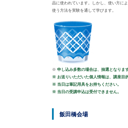
す
ル
品に使われています。しかし、使い方によ
ナ
使う方法を実験を通して学びます。
ビ
ゲ
ー
シ
ョ
ン
(
g
)
へ
ロ
ー
※
申し込み多数の場合は、抽選となりま
カ
ル
※ お送りいただいた個人情報は、講座目
ナ
※ 当日は筆記用具をお持ちください。
ビ
※ 当日の受講申込は受付できません。
(
l
)
へ
サ
飯田橋会場
イ
ト
の