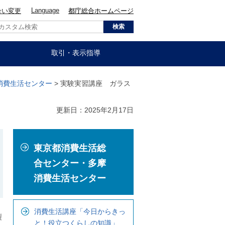
Language
合い変更
都庁総合ホームページ
取引・表示指導
消費生活センター
> 実験実習講座 ガラス
更新日：2025年2月17日
こ
東京都消費生活総
こ
か
合センター・多摩
ら
消費生活センター
ロ
ー
消費生活講座「今日からきっ
カ
製
と！役立つくらしの知識」