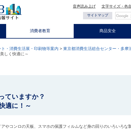
音声読み上げ
文字サイズ・色
都の情報
サイトマップ
消費者教育
商品安全
ント・消費生活展・印刷物等案内
>
東京都消費生活総合センター・多摩
美しく快適に～
】
っていますか？
快適に！～
アやコンロの天板、スマホの保護フィルムなど身の回りのいろいろな