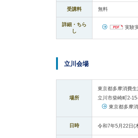
受講料
無料
詳細・ちら
実験実
し
立川会場
東京都多摩消費生
場所
立川市柴崎町2-1
東京都多摩
日時
令和7年5月22日(木