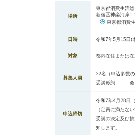
ご
東京都消費生活総
利
新宿区神楽河岸1-
用
場所
案
東京都消費
内
(
i
日時
令和7年5月15日(木
)
へ
対象
都内在住または在
32名（申込多数
募集人員
受講形態 会
令和7年4月28
（定員に満たない
申込締切
受講の決定及び抽
知します。