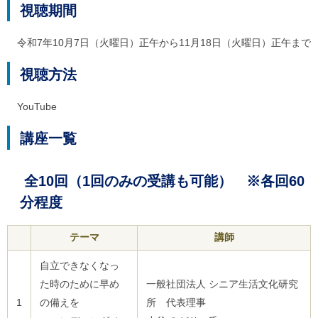
ル
視聴期間
ナ
ビ
ゲ
令和7年10月7日（火曜日）正午から11月18日（火曜日）正午まで
ー
シ
視聴方法
ョ
ン
(
YouTube
g
)
講座一覧
へ
ロ
ー
カ
全10回（1回のみの受講も可能） ※各回60
ル
分程度
ナ
ビ
(
テーマ
講師
l
)
へ
自立できなくなっ
サ
た時のために早め
一般社団法人 シニア生活文化研究
イ
ト
1
の備えを
所 代表理事
の