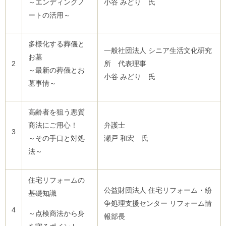
～エンディングノ
小谷 みどり 氏
ご
ートの活用～
利
用
案
内
多様化する葬儀と
一般社団法人 シニア生活文化研究
(
お墓
i
2
所 代表理事
)
～最新の葬儀とお
へ
小谷 みどり 氏
墓事情～
高齢者を狙う悪質
商法にご用心！
弁護士
3
～その手口と対処
瀬戸 和宏 氏
法～
住宅リフォームの
公益財団法人 住宅リフォーム・紛
基礎知識
争処理支援センター リフォーム情
4
～点検商法から身
報部長