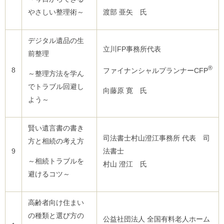
やさしい整理術～
渡部 亜矢 氏
デジタル遺品の生
立川FP事務所代表
前整理
®
8
ファイナンシャルプランナーCFP
～整理方法を学ん
でトラブル回避し
向藤原 寛 氏
よう～
賢い遺言書の書き
司法書士村山澄江事務所 代表 司
方と相続の考え方
9
法書士
～相続トラブルを
村山 澄江 氏
避けるコツ～
高齢者向け住まい
の種類と選び方の
公益社団法人 全国有料老人ホーム