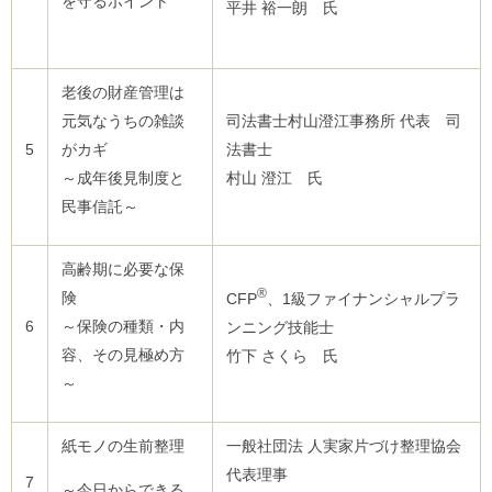
を守るポイント
平井 裕一朗 氏
老後の財産管理は
元気なうちの雑談
司法書士村山澄江事務所 代表 司
5
がカギ
法書士
～成年後見制度と
村山 澄江 氏
民事信託～
高齢期に必要な保
®
険
CFP
、1級ファイナンシャルプラ
6
～保険の種類・内
ンニング技能士
容、その見極め方
竹下 さくら 氏
～
紙モノの生前整理
一般社団法 人実家片づけ整理協会
代表理事
7
～今日からできる