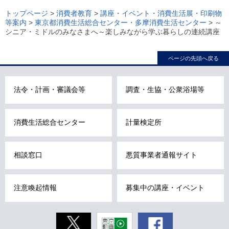
ー
トップページ
>
消費者教育
>
講座・イベント・消費生活展・印刷物
等案内
>
東京都消費生活総合センター・多摩消費生活センター
> ～
カ
シニア・ミドルのみなさまへ～楽しみながら学ぶ暮らしの連続講座
ル
ナ
ページの先頭へ戻る
ビ
こ
法令・計画・審議会等
調査・生協・公衆浴場等
こ
ま
で
消費生活総合センター
計量検定所
で
す
相談窓口
悪質事業者通報サイト
。
注意喚起情報
募集中の講座・イベント
Twitter
東京動画
Facebook
東京都公式