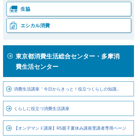
生協
エシカル消費
本
こ
東京都消費生活総合センター・多摩消
文
こ
こ
か
費生活センター
こ
ら
ま
ロ
で
ー
消費生活講座「今日からきっと！役立つくらしの知識」
で
カ
す
ル
くらしに役立つ消費生活講座
。
ナ
ビ
【オンデマンド講座】R5親子夏休み講座受講者専用ページ
で
す