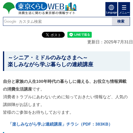
ペ
ペ
ー
ー
Language
ジ
ジ
メニュー
東京くらしweb
の
内
先
を
消費生活に関わる東京
頭
移
こ
グ
で
動
こ
ロ
都の情報サイト
す
す
か
ー
更新日：2025年7月31日
る
ら
バ
た
グ
ル
こ
め
ロ
メ
～シニア・ミドルのみなさまへ～
の
ー
ニ
こ
楽しみながら学ぶ暮らしの連続講座
リ
バ
ュ
か
ン
ル
ー
ク
ナ
こ
ら
自分と家族の人生100年時代の暮らしに備える、お役立ち情報満載
本
ビ
こ
本
文
で
ま
の消費生活講座
です。
(
す
で
文
消費者トラブルにあわないために知っておきたい情報など、人気の
c
。
で
で
)
す
講師陣がお話します。
へ
す
。
皆様のご参加をお待ちしております。
グ
ロ
ー
「楽しみながら学ぶ連続講座」チラシ（PDF：383KB）
バ