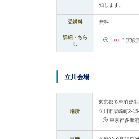
知します。
受講料
無料
詳細・ちら
実験
し
立川会場
東京都多摩消費生
場所
立川市柴崎町2-1
東京都多摩