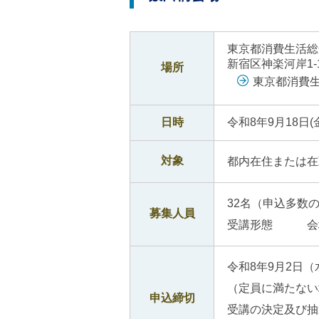
ご
利
用
案
東京都消費生活総
内
新宿区神楽河岸1-
場所
(
東京都消費
i
)
へ
日時
令和8年9月18日(
対象
都内在住または在
32名（申込多数
募集人員
受講形態 会
令和8年9月2日
（定員に満たない
申込締切
受講の決定及び抽