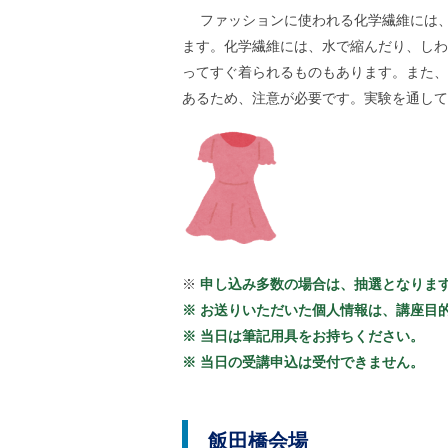
す
ル
ファッションに使われる化学繊維には、
ナ
ビ
ます。化学繊維には、水で縮んだり、しわ
ゲ
ってすぐ着られるものもあります。また、
ー
シ
あるため、注意が必要です。実験を通して
ョ
ン
(
g
)
へ
ロ
ー
カ
ル
※
申し込み多数の場合は、抽選となりま
ナ
ビ
※ お送りいただいた個人情報は、講座目
(
※ 当日は筆記用具をお持ちください。
l
)
※ 当日の受講申込は受付できません。
へ
サ
イ
ト
飯田橋会場
の