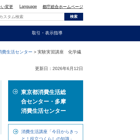
Language
合い変更
都庁総合ホームページ
取引・表示指導
消費生活センター
> 実験実習講座 化学繊
更新日：2026年6月12日
こ
東京都消費生活総
こ
か
合センター・多摩
ら
消費生活センター
ロ
ー
消費生活講座「今日からきっ
カ
と！役立つくらしの知識」