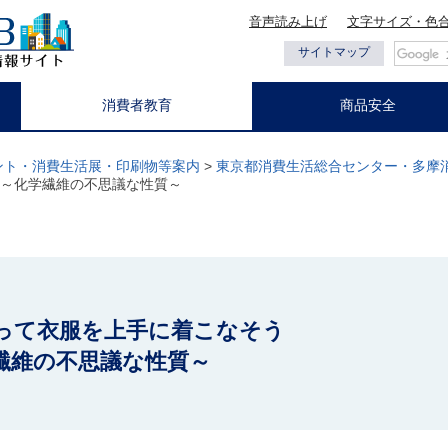
音声読み上げ
文字サイズ・色
都の情報
サイトマップ
消費者教育
商品安全
ント・消費生活展・印刷物等案内
>
東京都消費生活総合センター・多摩
～化学繊維の不思議な性質～
】
って衣服を上手に着こなそう
不思議な性質～