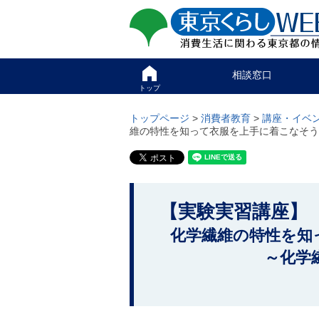
ペ
ペ
東京くらしweb
ー
ー
ジ
ジ
消費生活に関わる東京
の
内
先
を
サイト
こ
頭
移
相談窓口
こ
で
動
か
トップ
す
す
グ
ら
る
ロ
グ
トップページ
>
消費者教育
>
講座・イベ
た
ー
ロ
維の特性を知って衣服を上手に着こなそう
め
バ
ー
の
ル
バ
リ
メ
ル
ン
ニ
ナ
ク
ュ
ビ
こ
本
ー
で
【実験実習講座
こ
文
こ
す
(
こ
か
。
化学繊維の特性を知
c
ま
)
ら
で
～化学繊維の
へ
で
本
グ
す
ロ
文
。
ー
で
バ