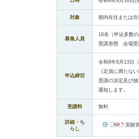
日時
令和8年9月30日(水
対象
都内在住または在
16名（申込多数
募集人員
受講形態 会場受
令和8年9月13
（定員に満たない
申込締切
受講の決定及び抽
通知します。
受講料
無料
詳細・ち
実験実
らし