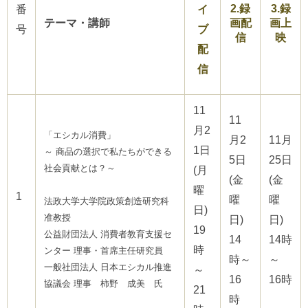
2.録
3.録
ご
番
イ
利
テーマ・講師
画配
画上
号
ブ
用
信
映
案
配
内
信
(
i
)
へ
11
11
月2
「エシカル消費」
月2
11月
1日
～ 商品の選択で私たちができる
5日
25日
社会貢献とは？～
(月
(金
(金
曜
1
曜
曜
法政大学大学院政策創造研究科
日)
准教授
日)
日)
19
公益財団法人 消費者教育支援セ
14
14時
時
ンター 理事・首席主任研究員
時～
～
一般社団法人 日本エシカル推進
～
16
16時
協議会 理事 柿野 成美 氏
21
時