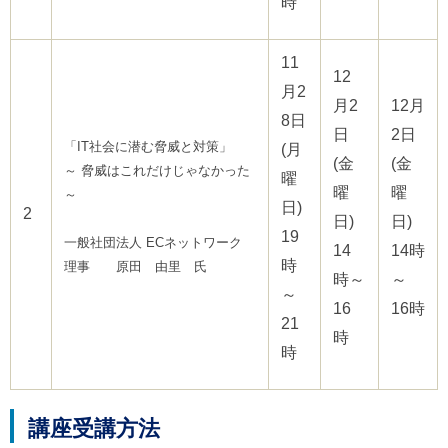
時
11
12
月2
月2
12月
8日
日
2日
「IT社会に潜む脅威と対策」
(月
(金
(金
～ 脅威はこれだけじゃなかった
曜
曜
曜
～
日)
2
日)
日)
19
一般社団法人 ECネットワーク
14
14時
時
理事 原田 由里 氏
時～
～
～
16
16時
21
時
時
講座受講方法