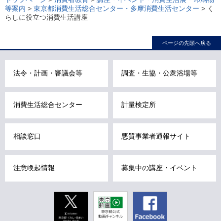
等案内
>
東京都消費生活総合センター・多摩消費生活センター
> く
カ
らしに役立つ消費生活講座
ル
ナ
ページの先頭へ戻る
ビ
こ
法令・計画・審議会等
調査・生協・公衆浴場等
こ
ま
で
消費生活総合センター
計量検定所
で
す
相談窓口
悪質事業者通報サイト
。
注意喚起情報
募集中の講座・イベント
Twitter
東京動画
Facebook
東京都公式
動画チャン