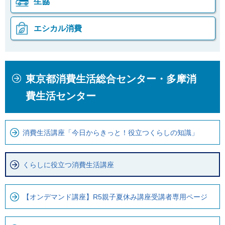
生協
エシカル消費
本
こ
東京都消費生活総合センター・多摩消
文
こ
こ
か
費生活センター
こ
ら
ま
ロ
で
ー
消費生活講座「今日からきっと！役立つくらしの知識」
で
カ
す
ル
くらしに役立つ消費生活講座
。
ナ
ビ
【オンデマンド講座】R5親子夏休み講座受講者専用ページ
で
す