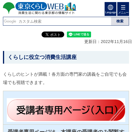
ペ
ペ
ー
ー
Language
ジ
ジ
メニュー
東京くらしweb
の
内
先
を
消費生活に関わる東京
頭
移
こ
グ
で
動
こ
ロ
都の情報サイト
す
す
か
ー
更新日：2022年11月16日
る
ら
バ
た
グ
ル
こ
め
ロ
メ
くらしに役立つ消費生活講座
の
ー
ニ
こ
リ
バ
ュ
か
ン
ル
ー
くらしのヒントが満載！各方面の専門家の講義をご自宅でも会
ク
ナ
こ
ら
本
場でも視聴できます。
ビ
こ
本
文
で
ま
(
す
で
文
c
。
で
で
)
す
へ
す
。
グ
ロ
ー
バ