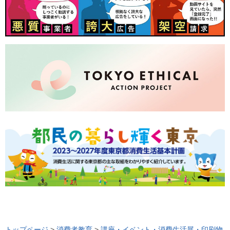
ロ
ー
トップページ
>
消費者教育
>
講座・イベント・消費生活展・印刷物