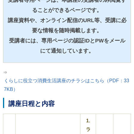
受講者専用ページは、本講座の受講者のみ閲覧す
ル
ナ
ることができるページです。
ビ
ゲ
講座資料や、オンライン配信のURL等、受講に必
ー
シ
要な情報を随時掲載します。
ョ
ン
受講者には、専用ページの認証IDとPWをメール
(
g
にて通知しています。
)
へ
ロ
ー
⇒
カ
ル
くらしに役立つ消費生活講座のチラシはこちら（PDF：33
ナ
7KB）
ビ
(
l
講座日程と内容
)
へ
サ
1.
イ
ト
ラ
の