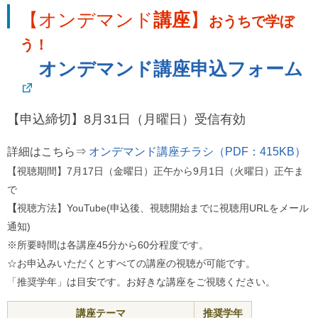
ル
【オンデマンド
講座
】
ナ
おうちで学ぼ
ビ
ゲ
う！
ー
オンデマンド講座申込フォーム
シ
ョ
ン
(
g
【申込締切】8月31日（月曜日）受信有効
)
へ
詳細はこちら⇒
オンデマンド講座チラシ（PDF：415KB）
ロ
ー
【視聴期間】7月17日（金曜日）正午から9月1日（火曜日）正午ま
カ
で
ル
ナ
【
視聴方法】YouTube(申込後、視聴開始までに視聴用URLをメール
ビ
通知)
(
l
※所要時間は各講座45分から60分程度です。
)
へ
☆お申込みいただくとすべての講座の視聴が可能です。
サ
「推奨学年」は目安です。お好きな講座をご視聴ください。
イ
ト
講座テーマ
推奨学年
の