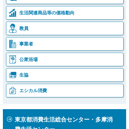
生活関連商品等の価格動向
教員
事業者
公衆浴場
生協
エシカル消費
本
こ
東京都消費生活総合センター・多摩消
文
こ
こ
か