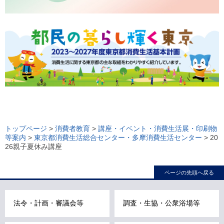
ロ
ー
トップページ
>
消費者教育
>
講座・イベント・消費生活展・印刷物
等案内
>
東京都消費生活総合センター・多摩消費生活センター
> 20
カ
26親子夏休み講座
ル
ナ
ページの先頭へ戻る
ビ
こ
法令・計画・審議会等
調査・生協・公衆浴場等
こ
ま