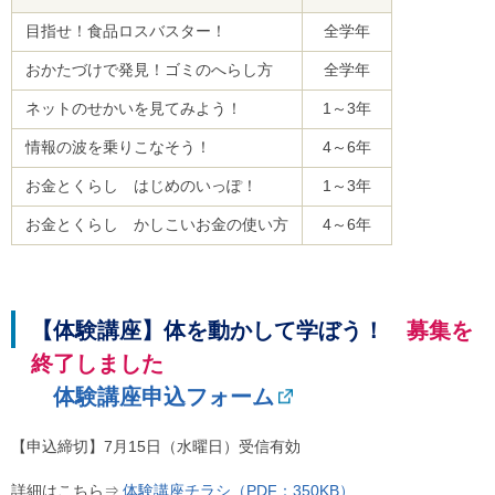
ご
目指せ！食品ロスバスター！
全学年
利
用
おかたづけで発見！ゴミのへらし方
全学年
案
内
ネットのせかいを見てみよう！
1～3年
(
i
情報の波を乗りこなそう！
4～6年
)
へ
お金とくらし はじめのいっぽ！
1～3年
お金とくらし かしこいお金の使い方
4～6年
【体験講座】体を動かして学ぼう！
募集を
終了しました
体験講座申込フォーム
【申込締切】7月15日（水曜日）受信有効
詳細はこちら⇒
体験講座チラシ（PDF：350KB）