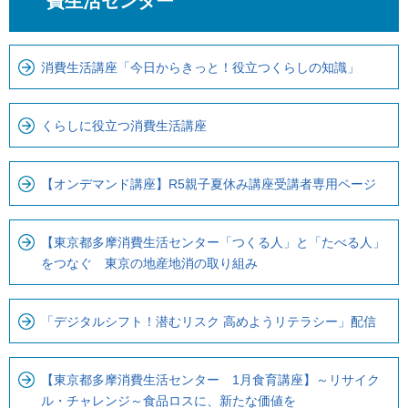
費生活センター
こ
ら
ま
ロ
で
ー
消費生活講座「今日からきっと！役立つくらしの知識」
で
カ
す
ル
くらしに役立つ消費生活講座
。
ナ
ビ
【オンデマンド講座】R5親子夏休み講座受講者専用ページ
で
す
【東京都多摩消費生活センター「つくる人」と「たべる人」
をつなぐ 東京の地産地消の取り組み
「デジタルシフト！潜むリスク 高めようリテラシー」配信
【東京都多摩消費生活センター 1月食育講座】～リサイク
ル・チャレンジ～食品ロスに、新たな価値を