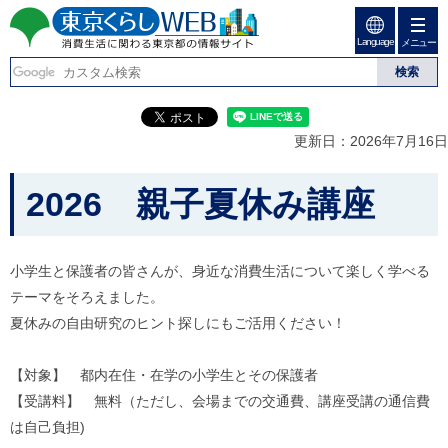
ペ
ペ
ー
ー
Language
ジ
ジ
メニュー
東京くらしweb
の
内
先
を
消費生活に関わる東京
頭
移
こ
グ
で
動
こ
ロ
都の情報サイト
す
す
か
ー
更新日：2026年7月16日
る
ら
バ
た
グ
ル
こ
め
ロ
メ
2026 親子夏休み講座
の
ー
ニ
こ
リ
バ
ュ
か
ン
ル
ー
ク
ナ
こ
ら
小学生と保護者の皆さんが、身近な消費生活について楽しく学べる
本
ビ
こ
本
文
テーマをそろえました。
で
ま
(
す
で
文
夏休みの自由研究のヒント探しにもご活用ください！
c
。
で
で
)
す
へ
す
。
【対象】 都内在住・在学の小学生とその保護者
グ
ロ
【受講料】 無料（ただし、会場までの交通費、講座受講の通信費
ー
は自己負担)
バ