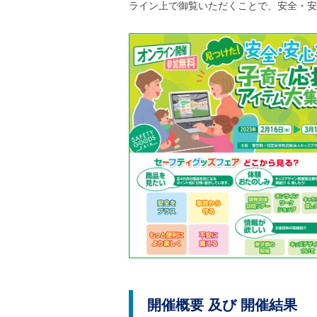
ル
ライン上で御覧いただくことで、安全・安
ナ
ビ
ゲ
ー
シ
ョ
ン
(
g
)
へ
ロ
ー
カ
ル
ナ
ビ
(
l
)
へ
サ
イ
ト
開催概要 及び 開催結果
の