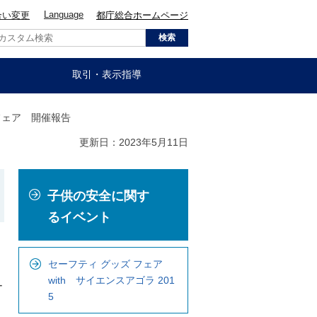
Language
合い変更
都庁総合ホームページ
取引・表示指導
フェア 開催報告
更新日：2023年5月11日
こ
子供の安全に関す
こ
か
るイベント
ら
ロ
セーフティ グッズ フェア
ー
with サイエンスアゴラ 201
ー
カ
5
ル