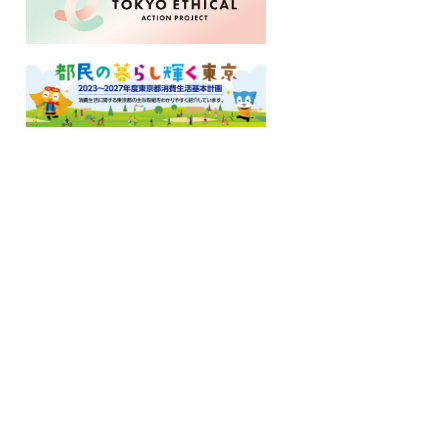
ロ
ー
カ
ル
ナ
ビ
こ
こ
ま
で
で