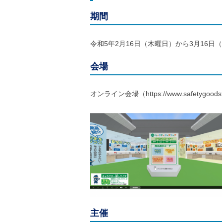
ご
利
期間
用
案
内
令和5年2月16日（木曜日）から3月16日
(
i
会場
)
へ
オンライン会場（https://www.safetygo
主催