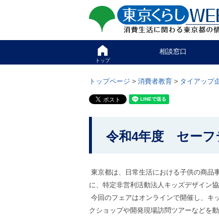
ペ
ペ
東京くらしweb
ー
ー
ジ
ジ
消費生活に関わる東京
の
内
先
を
サイト
こ
頭
移
相談窓口
こ
で
動
か
トップ
す
す
グ
ら
る
ロ
グ
トップページ
>
消費者教育
>
タイアップ
た
ー
ロ
め
バ
ー
の
ル
バ
リ
メ
ル
ン
ニ
ナ
こ
ク
ュ
ビ
令和4年度 セー
こ
本
ー
で
文
こ
か
す
(
こ
。
c
ら
ま
)
東京都は、日常生活における子供の商品事
で
本
へ
で
に、特定非営利活動法人キッズデザイン協
グ
文
す
ロ
今回のフェアはオンラインで開催し、キ
で
。
ー
クショップや開発現場訪問ツアーなどを動
す
バ