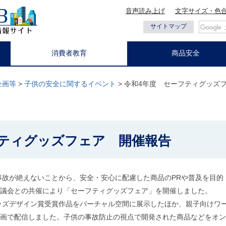
音声読み上げ
文字サイズ・色
都の情報
サイトマップ
消費者教育
商品安全
企画等
>
子供の安全に関するイベント
> 令和4年度 セーフティグッズ
フティグッズフェア 開催報告
故が絶えないことから、安全・安心に配慮した商品のPRや普及を目的
議会との共催により「セーフティグッズフェア」を開催しました。
ッズデザイン賞受賞作品をバーチャル空間に展示したほか、親子向けワ
画で配信しました。子供の事故防止の視点で開発された商品などをオン