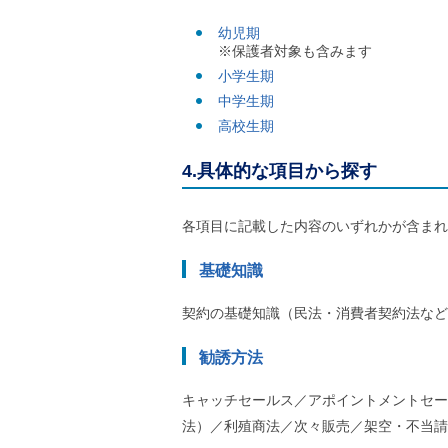
ご
利
幼児期
用
※保護者対象も含みます
案
小学生期
内
中学生期
(
i
高校生期
)
へ
4.具体的な項目から探す
各項目に記載した内容のいずれかが含まれ
基礎知識
契約の基礎知識（民法・消費者契約法など
勧誘方法
キャッチセールス／アポイントメントセー
法）／利殖商法／次々販売／架空・不当請