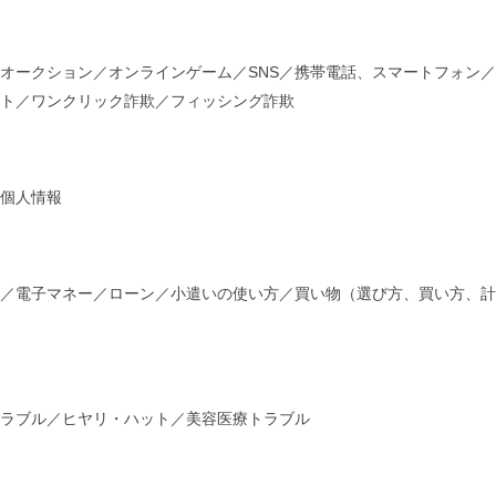
オークション／オンラインゲーム／SNS／携帯電話、スマートフォン／
ト／ワンクリック詐欺／フィッシング詐欺
個人情報
／電子マネー／ローン／小遣いの使い方／買い物（選び方、買い方、計
ラブル／ヒヤリ・ハット／美容医療トラブル