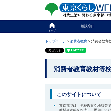
ペ
ペ
東京くらしweb
ー
ー
ジ
ジ
消費生活に関わる東京
の
内
先
を
サイト
こ
頭
移
相談窓口
こ
で
動
か
トップ
す
す
グ
ら
る
ロ
グ
トップページ
>
消費者教育
> 消費者教育
た
ー
ロ
め
バ
ー
の
ル
バ
リ
メ
ル
ン
ニ
ナ
こ
ク
ュ
ビ
消費者教育教材等
こ
本
ー
で
文
こ
か
す
(
こ
。
c
ら
ま
)
で
本
へ
で
このサイトについて
グ
文
す
ロ
で
。
ー
東京都では、学校教育や地域等
す
バ
教材や資料を作成し、提供して