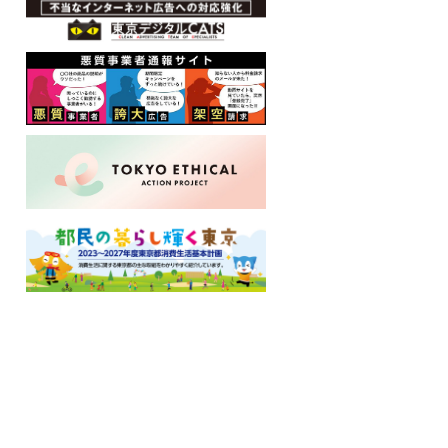
ロ
ー
カ
ル