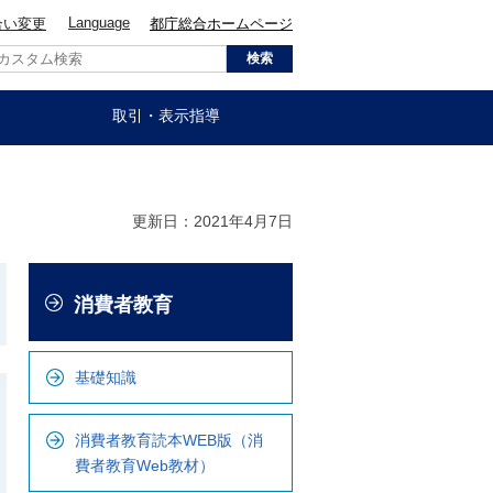
Language
合い変更
都庁総合ホームページ
取引・表示指導
更新日：2021年4月7日
こ
消費者教育
こ
か
ら
基礎知識
ロ
ー
消費者教育読本WEB版（消
カ
費者教育Web教材）
ル