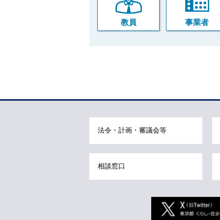
教員
事業者
本
文
こ
こ
ま
法令・計画・審議会等
で
で
す
相談窓口
。
Twitter