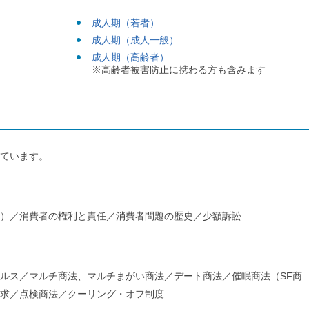
成人期（若者）
成人期（成人一般）
成人期（高齢者）
※高齢者被害防止に携わる方も含みます
ています。
）／消費者の権利と責任／消費者問題の歴史／少額訴訟
ルス／マルチ商法、マルチまがい商法／デート商法／催眠商法（SF商
求／点検商法／クーリング・オフ制度