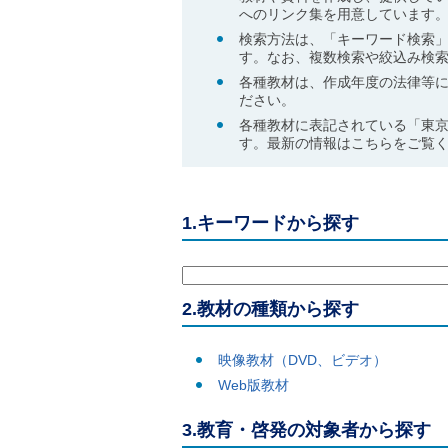
ル
へのリンク集を用意しています
ナ
検索方法は、「キーワード検索」
ビ
す。なお、複数検索や絞込み検
ゲ
ー
各種教材は、作成年度の法律等
シ
ださい。
ョ
各種教材に表記されている「東
ン
す。最新の情報はこちらをご覧
(
g
)
へ
ロ
1.キーワードから探す
ー
カ
ル
ナ
ビ
2.教材の種類から探す
(
l
)
映像教材（DVD、ビデオ）
へ
Web版教材
サ
イ
ト
3.教育・啓発の対象者から探す
の