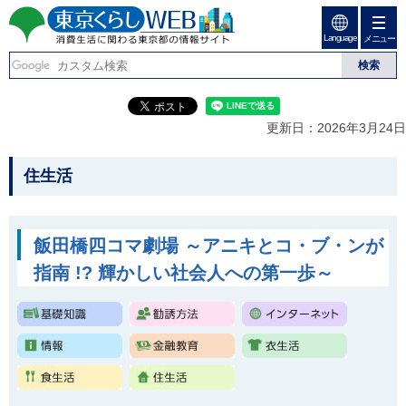
ペ
ペ
ー
ー
Language
ジ
ジ
メニュー
東京くらしweb
の
内
先
を
消費生活に関わる東京
頭
移
こ
グ
で
動
こ
ロ
都の情報サイト
す
す
か
ー
更新日：2026年3月24日
る
ら
バ
た
グ
ル
こ
め
ロ
メ
住生活
の
ー
ニ
こ
リ
バ
ュ
か
ン
ル
ー
ク
ナ
こ
ら
飯田橋四コマ劇場 ～アニキとコ・ブ・ンが
本
ビ
こ
本
文
で
ま
指南 !? 輝かしい社会人への第一歩～
(
す
で
文
c
。
で
で
)
す
へ
す
。
グ
ロ
ー
バ