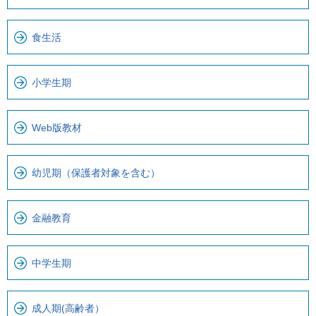
で
ー
で
カ
食生活
す
ル
。
ナ
小学生期
ビ
で
す
Web版教材
幼児期（保護者対象を含む）
金融教育
中学生期
成人期(高齢者）