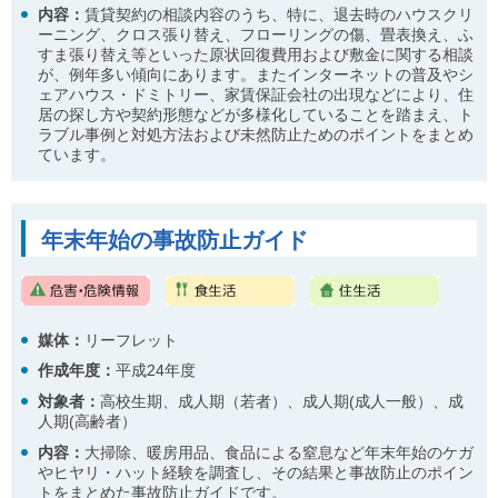
内容：
賃貸契約の相談内容のうち、特に、退去時のハウスクリ
ーニング、クロス張り替え、フローリングの傷、畳表換え、ふ
すま張り替え等といった原状回復費用および敷金に関する相談
が、例年多い傾向にあります。またインターネットの普及やシ
ェアハウス・ドミトリー、家賃保証会社の出現などにより、住
居の探し方や契約形態などが多様化していることを踏まえ、ト
ラブル事例と対処方法および未然防止ためのポイントをまとめ
ています。
年末年始の事故防止ガイド
媒体：
リーフレット
作成年度：
平成24年度
対象者：
高校生期、成人期（若者）、成人期(成人一般）、成
人期(高齢者）
内容
：
大掃除、暖房用品、食品による窒息など年末年始のケガ
やヒヤリ・ハット経験を調査し、その結果と事故防止のポイン
トをまとめた事故防止ガイドです。