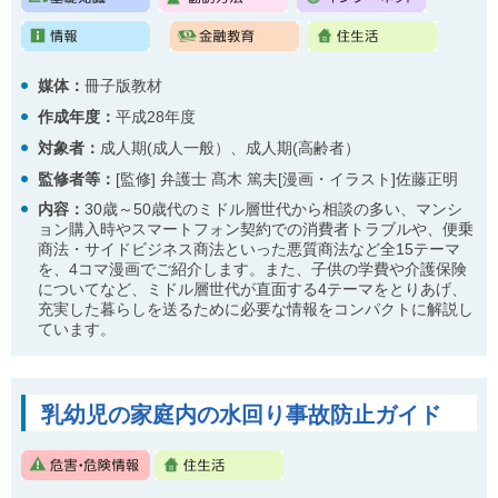
媒体：
冊子版教材
作成年度：
平成28年度
対象者：
成人期(成人一般）、成人期(高齢者）
監修者等：
[監修] 弁護士 髙木 篤夫[漫画・イラスト]佐藤正明
内容：
30歳～50歳代のミドル層世代から相談の多い、マンシ
ョン購入時やスマートフォン契約での消費者トラブルや、便乗
商法・サイドビジネス商法といった悪質商法など全15テーマ
を、4コマ漫画でご紹介します。また、子供の学費や介護保険
についてなど、ミドル層世代が直面する4テーマをとりあげ、
充実した暮らしを送るために必要な情報をコンパクトに解説し
ています。
乳幼児の家庭内の水回り事故防止ガイド