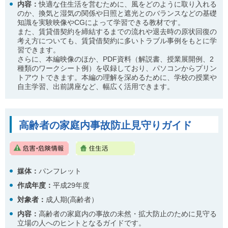
内容：
快適な住生活を営むために、風をどのように取り入れる
のか、換気と湿気の関係や日照と遮光とのバランスなどの基礎
知識を実験映像やCGによって学習できる教材です。
また、賃貸借契約を締結するまでの流れや退去時の原状回復の
考え方についても、賃貸借契約に多いトラブル事例をもとに学
習できます。
さらに、本編映像のほか、PDF資料（解説書、授業展開例、2
種類のワークシート例）を収録しており、パソコンからプリン
トアウトできます。本編の理解を深めるために、学校の授業や
自主学習、出前講座など、幅広く活用できます。
高齢者の家庭内事故防止見守りガイド
媒体：
パンフレット
作成年度：
平成29年度
対象者：
成人期(高齢者）
内容
：
高齢者の家庭内の事故の未然・拡大防止のために見守る
立場の人へのヒントとなるガイドです。