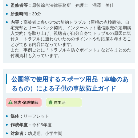
監修者等：
原後綜合法律事務所 弁護士 洞澤 美佳
所要時間：
39分
内容：
高齢者に多い3つの契約トラブル（屋根の点検商法、自
宅売却とリースバック契約、インターネット通信販売の定期購
入契約）を取り上げ、視聴者が自分自身でトラブルの原因に気
付き、トラブルに遭わないためのポイントや対応策を考えるこ
とができる内容になっています。
また、事例ごとに「トラブルを防ぐポイント」などをまとめた
付属資料も入っています。
公園等で使用するスポーツ用品（車輪のあ
るもの）による子供の事故防止ガイド
媒体：
リーフレット
作成年度：
令和5年度
対象者：
幼児期、小学生期