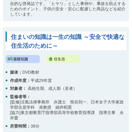
合的な啓発誌です。「ヒヤリ」とした事例や、事故を防止する
ためのポイント、子供の安全・安心に配慮した商品などを紹介
しています。
住まいの知識は一生の知識 ～安全で快適な
住生活のために～
媒体：
DVD教材
作成年度：
平成29年度
対象者：
高校生期、成人期（若者）
監修者等：
[監修]涼風法律事務所 弁護士 熊谷則一、日本女子大学家政
学部住居学科 准教授 細井昭憲
[協力]東京都教育庁指導部高等学校教育指導課 指導主事 永
井愛
所要時間：
38分