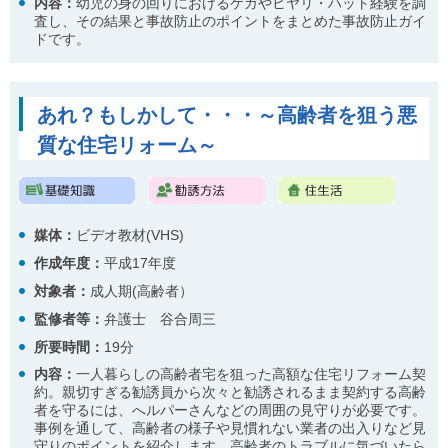
内容
：
幼児の身の回りにおけるケガやヒヤリ・ハット経験を調
査し、その結果と事故防止のポイントをまとめた事故防止ガイ
ドです。
あれ？もしかして・・・～高齢者を狙う悪
質な住宅リォーム～
媒体：
ビデオ教材(VHS)
作成年度：
平成17年度
対象者：
成人期(高齢者）
監修者等：
弁護士 谷合周三
所要時間：
19分
内容
：
一人暮らしの高齢者宅を狙った高額な住宅リフォーム契
約。親切すぎる勧誘員から次々と勧誘されるまま契約する高齢
者を守るには、へルパーさんなどの周囲の見守りが必要です。
事例を通して、高齢者の様子や見慣れない業者の出入りなど見
守りのポイントを紹介します。高齢者のトラブルに気づいたら