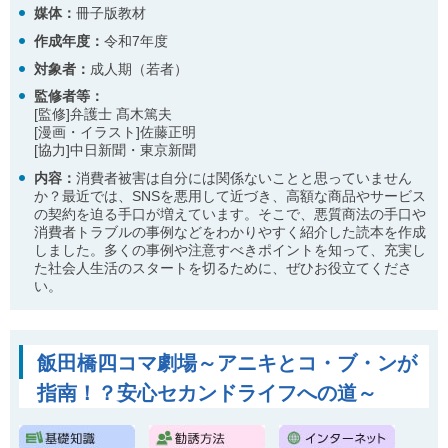
ル
媒体：
冊子版教材
ナ
作成年度：
令和7年度
ビ
ゲ
対象者：
成人期（若者）
ー
シ
監修者等：
ョ
[監修]弁護士 髙木篤夫
ン
[漫画・イラスト]佐藤正明
(
[協力]中日新聞・東京新聞
g
内容：
消費者被害は自分には関係ないことと思っていません
)
か？最近では、SNSを悪用して近づき、高額な商品やサービス
へ
の契約を迫る手口が増えています。そこで、悪質商法の手口や
ロ
消費者トラブルの事例などをわかりやすく紹介した読本を作成
ー
しました。多くの事例や注意すべきポイントを知って、充実し
カ
た社会人生活のスタートを切るために、ぜひお役立てくださ
ル
い。
ナ
ビ
(
l
)
飯田橋四コマ劇場～アニキとコ・ブ・ンが
へ
サ
指南！？安心セカンドライフへの道～
イ
ト
の