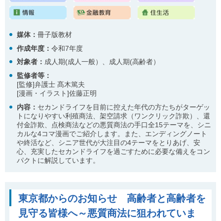
ご
利
用
案
媒体：
冊子版教材
内
作成年度：
令和7年度
(
i
対象者：
成人期(成人一般）、成人期(高齢者）
)
へ
監修者等：
[監修]弁護士 髙木篤夫
[漫画・イラスト]佐藤正明
内容
：
セカンドライフを目前に控えた年代の方たちがターゲッ
トになりやすい利殖商法、架空請求（ワンクリック詐欺）、還
付金詐欺、点検商法などの悪質商法の手口全15テーマを、シニ
カルな4コマ漫画でご紹介します。また、エンディングノート
や終活など、シニア世代が大注目の4テーマをとりあげ、安
心、充実したセカンドライフを過ごすために必要な備えをコン
パクトに解説しています。
東京都からのお知らせ 高齢者と高齢者を
見守る皆様へ～悪質商法に狙われていま