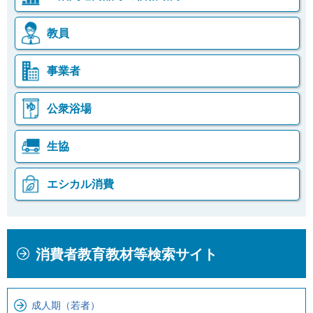
教員
事業者
公衆浴場
生協
エシカル消費
本
こ
消費者教育教材等検索サイト
文
こ
こ
か
こ
ら
成人期（若者）
ま
ロ