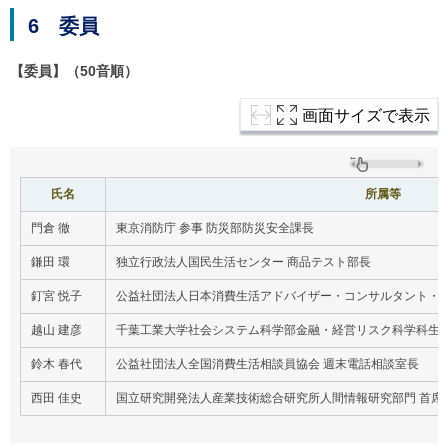
6 委員
【委員】（50音順）
画面サイズで表示
氏名
所属等
門倉 徹
東京消防庁 参事 防災部防災安全課長
鎌田 環
独立行政法人国民生活センター 商品テスト部長
釘宮 悦子
公益社団法人日本消費生活アドバイザー・コンサルタント・相
越山 建彦
千葉工業大学社会システム科学部金融・経営リスク科学科生産
鈴木 春代
公益社団法人全国消費生活相談員協会 週末電話相談室長
西田 佳史
国立研究開発法人産業技術総合研究所人間情報研究部門 首席