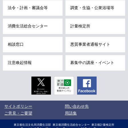
こ
法令・計画・審議会等
調査・生協・公衆浴場等
こ
ま
消費生活総合センター
計量検定所
で
で
す
相談窓口
悪質事業者通報サイト
。
注意喚起情報
募集中の講座・イベント
Twitter
東京動画
Facebook
東京都公式
動画チャン
ネル
こ
サイトポリシー
問い合わせ先
こ
か
ご意見・ご要望
用語集
ら
サ
サ
東京都生活文化局消費生活部
東京都消費生活総合センター
東京都計量検定所
イ