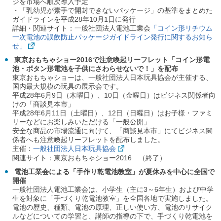
ジを市場へ順次導入予定
・「乳幼児が素手で開封できないパッケージ」の基準をまとめた
ガイドラインを平成28年10月1日に発行
詳細・関連サイト：一般社団法人電池工業会
「コイン形リチウム
一次電池の誤飲防止パッケージガイドライン発行に関するお知ら
せ」
東京おもちゃショー2016で注意喚起リーフレット「コイン形電
池・ボタン形電池を子供にさわらせないで！」を配布
東京おもちゃショーは、一般社団法人日本玩具協会が主催する、
国内最大規模の玩具の展示会です。
平成28年6月9日（木曜日）、10日（金曜日）はビジネス関係者向
けの「商談見本市」
平成28年6月11日（土曜日）、12日（日曜日）はお子様・ファミ
リーなどにお楽しみいただける「一般公開」
安全な商品の市場流通に向けて、「商談見本市」にてビジネス関
係者へも注意喚起リーフレットを配布しました。
主催：
一般社団法人日本玩具協会
関連サイト：東京おもちゃショー2016 （終了）
電池工業会による「手作り乾電池教室」が夏休みを中心に全国で
開催
一般社団法人電池工業会は、小学生（主に3～6年生）および中学
生を対象に「手づくり乾電池教室」を全国各地で実施しました。
電池の歴史、種類、電池の原理、正しい使い方、電池のリサイク
ルなどについての学習と、講師の指導の下で、手づくり乾電池を