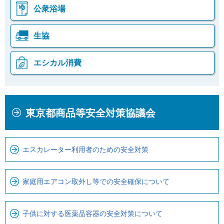
公衆浴場
生協
エシカル消費
本
こ
東京都商品等安全対策協議会
文
こ
こ
か
こ
ら
エスカレーター利用者のための安全対策
ま
ロ
で
ー
で
カ
家庭用エアコン取外し等での安全確保について
す
ル
。
ナ
子供に対する医薬品容器の安全対策について
ビ