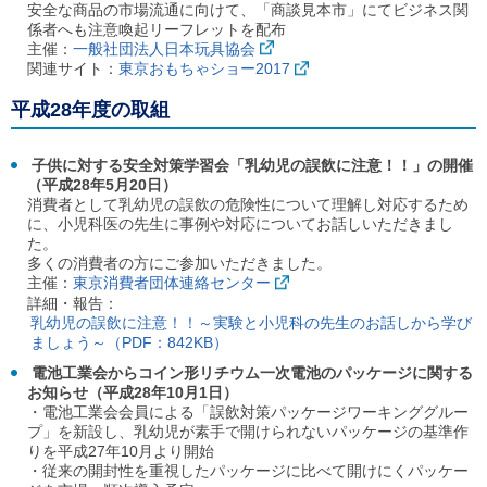
安全な商品の市場流通に向けて、「商談見本市」にてビジネス関
係者へも注意喚起リーフレットを配布
主催：
一般社団法人日本玩具協会
関連サイト：
東京おもちゃショー2017
平成28年度の取組
子供に対する安全対策学習会「乳幼児の誤飲に注意！！」の開催
（平成28年5月20日）
消費者として乳幼児の誤飲の危険性について理解し対応するため
に、小児科医の先生に事例や対応についてお話しいただきまし
た。
多くの消費者の方にご参加いただきました。
主催：
東京消費者団体連絡センター
詳細・報告：
乳幼児の誤飲に注意！！～実験と小児科の先生のお話しから学び
ましょう～（PDF：842KB）
電池工業会からコイン形リチウム一次電池のパッケージに関する
お知らせ（平成28年10月1日）
・電池工業会会員による「誤飲対策パッケージワーキンググルー
プ」を新設し、乳幼児が素手で開けられないパッケージの基準作
りを平成27年10月より開始
・従来の開封性を重視したパッケージに比べて開けにくパッケー