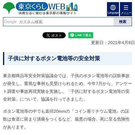
ペ
ペ
ー
ー
Language
ジ
ジ
メニュー
東京くらしweb
の
内
先
を
消費生活に関わる東京
頭
移
こ
グ
で
動
こ
ロ
都の情報サイト
す
す
か
ー
更新日：2021年4月8日
る
ら
バ
た
グ
ル
こ
め
ロ
メ
子供に対するボタン電池等の安全対策
の
ー
ニ
こ
リ
バ
ュ
か
ン
ル
ー
東京都商品等安全対策協議会では、子供のボタン電池等の誤飲事故
ク
ナ
こ
ら
が発生し、重篤な事例も見受けられるため、今年7月から、アンケー
本
ビ
こ
本
文
で
ま
ト調査や事故再現実験を実施し、「子供に対するボタン電池等の安
(
す
で
文
全対策」について、協議を行ってきました。
c
。
で
で
)
す
へ
す
ボタン電池等の中でも直径20mmの『コイン形リチウム電池』の誤
。
グ
飲は食道に留まり潰瘍をつくるなど、最悪の場合、死に至る危険性
ロ
ー
があります。
バ