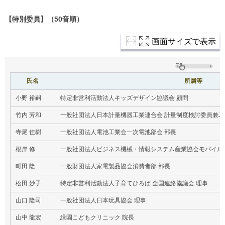
【特別委員】（50音順）
画面サイズで表示
氏名
所属等
小野 裕嗣
特定非営利活動法人キッズデザイン協議会 顧問
竹内 芳和
一般社団法人日本計量機器工業連合会 計量制度検討委員兼JI
寺尾 佳樹
一般社団法人電池工業会一次電池部会 部長
根岸 修
一般社団法人ビジネス機械・情報システム産業協会モバイル
町田 隆
一般財団法人家電製品協会消費者部 部長
松田 妙子
特定非営利活動法人子育てひろば 全国連絡協議会 理事
山口 隆司
一般社団法人日本玩具協会 理事
山中 龍宏
緑園こどもクリニック 院長