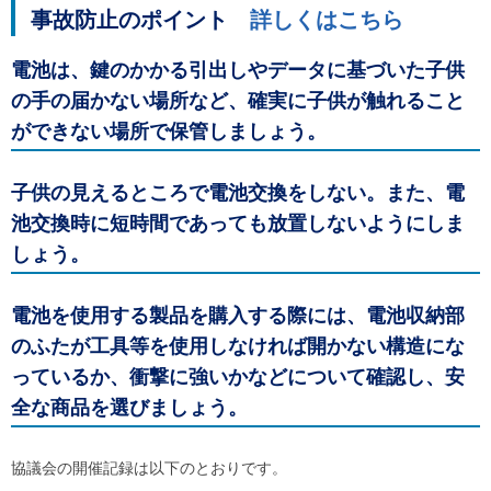
ル
事故防止のポイント
詳しくはこちら
ナ
ビ
ゲ
電池は、鍵のかかる引出しやデータに基づいた子供
ー
の手の届かない場所など、確実に子供が触れること
シ
ョ
ができない場所で保管しましょう。
ン
(
g
子供の見えるところで電池交換をしない。また、電
)
へ
池交換時に短時間であっても放置しないようにしま
ロ
しょう。
ー
カ
ル
電池を使用する製品を購入する際には、電池収納部
ナ
ビ
のふたが工具等を使用しなければ開かない構造にな
(
l
っているか、衝撃に強いかなどについて確認し、安
)
全な商品を選びましょう。
へ
サ
イ
ト
協議会の開催記録は以下のとおりです。
の