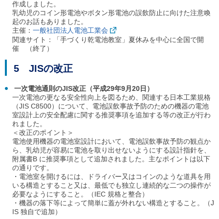
作成しました。
乳幼児のコイン形電池やボタン形電池の誤飲防止に向けた注意喚
起のお話もありました。
主催：
一般社団法人電池工業会
関連サイト：「手づくり乾電池教室」夏休みを中心に全国で開
催 （終了）
5 JISの改正
一次電池通則のJIS改正（平成29年9月20日）
一次電池の更なる安全性向上を図るため、関連する日本工業規格
（JIS C8500）について、電池誤飲事故予防のための機器の電池
室設計上の安全配慮に関する推奨事項を追加する等の改正が行わ
れました。
＜改正のポイント＞
電池使用機器の電池室設計において、電池誤飲事故予防の観点か
ら、乳幼児が容易に電池を取り出せないようにする設計指針を、
附属書B に推奨事項として追加されました。主なポイントは以下
の通りです。
・電池室を開けるには、ドライバー又はコインのような道具を用
いる構造とすること又は、最低でも独立し連続的な二つの操作が
必要なようにすること。（IEC 規格と整合）
・機器の落下等によって簡単に蓋が外れない構造とすること。（J
IS 独自で追加）