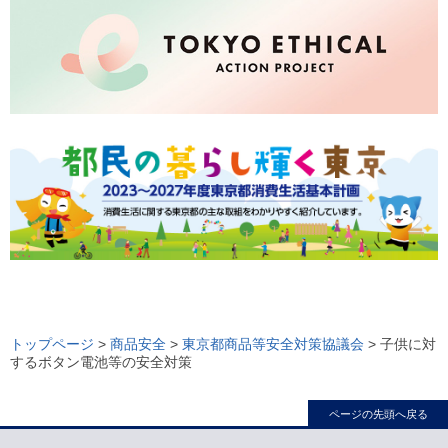
ロ
ー
トップページ
>
商品安全
>
東京都商品等安全対策協議会
> 子供に対
するボタン電池等の安全対策
カ
ル
ページの先頭へ戻る
ナ
ビ