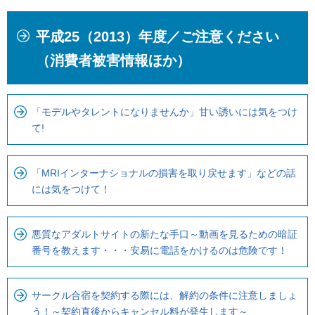
本
こ
平成25（2013）年度／ご注意ください
文
こ
こ
か
（消費者被害情報ほか）
こ
ら
ま
ロ
で
ー
「モデルやタレントになりませんか」甘い誘いには気をつけ
て!
で
カ
す
ル
。
ナ
「MRIインターナショナルの損害を取り戻せます」などの話
ビ
には気をつけて！
で
す
悪質なアダルトサイトの新たな手口～動画を見るための暗証
番号を教えます・・・安易に電話をかけるのは危険です！
サークル合宿を契約する際には、解約の条件に注意しましょ
う！～契約直後からキャンセル料が発生します～