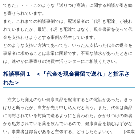
ル
てきた」・・・このような「送りつけ商法」に関する相談が引き続
ナ
ビ
き寄せられています。
ゲ
また、これまでの相談事例では、配送業者の「代引き配達」が使わ
ー
シ
れていましたが、最近、代引き配達ではなく、現金書留を使って代
ョ
金を支払わせようとする事例が発生しています。
ン
どのような支払い方法であっても、いったん支払った代金の返金を
(
g
事業者に求めることは非常に困難です。不審な請求があったときに
)
へ
は、速やかに最寄りの消費生活センターにご相談ください。
ロ
ー
相談事例 1
＜「代金を現金書留で送れ」と指示さ
カ
れた＞
ル
ナ
ビ
(
注文した覚えのない健康食品を配達するとの電話があった。きっ
l
ぱりと断ったが、当方が先月申し込んだと言う。また、代金は商品
)
へ
に同封されている封筒で送るようにと言われた。かかりつけの医者
サ
から処方されている薬を飲んでいるので、健康食品を頼むはずがな
イ
ト
い。事業者は録音があると主張する。どうしたらよいか。 (80歳
の