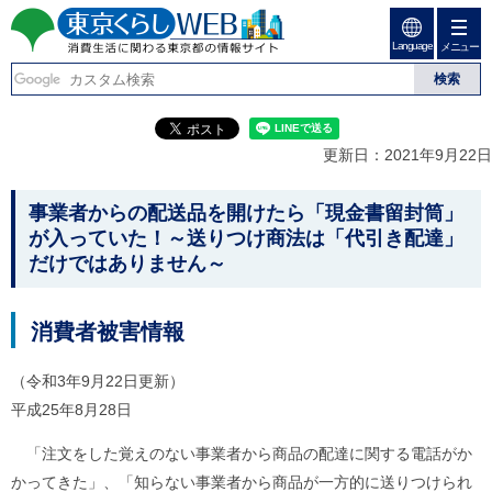
ペ
ペ
ー
ー
Language
ジ
ジ
メニュー
東京くらしweb
の
内
先
を
消費生活に関わる東京
頭
移
こ
グ
で
動
こ
ロ
都の情報サイト
す
す
か
ー
更新日：2021年9月22日
る
ら
バ
た
グ
ル
こ
め
ロ
メ
事業者からの配送品を開けたら「現金書留封筒」
の
ー
ニ
こ
が入っていた！～送りつけ商法は「代引き配達」
リ
バ
ュ
か
だけではありません～
ン
ル
ー
ク
ナ
こ
ら
本
ビ
こ
本
文
で
ま
消費者被害情報
(
す
で
文
c
。
で
で
)
（令和3年9月22日更新）
す
へ
す
。
平成25年8月28日
グ
ロ
「注文をした覚えのない事業者から商品の配達に関する電話がか
ー
バ
かってきた」、「知らない事業者から商品が一方的に送りつけられ