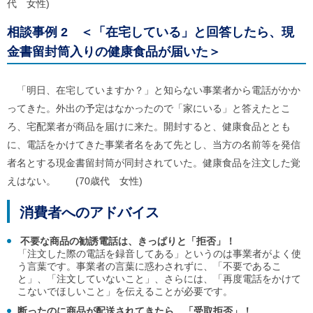
代 女性)
ご
利
相談事例 2
＜「在宅している」と回答したら、現
用
案
金書留封筒入りの健康食品が届いた＞
内
(
i
「明日、在宅していますか？」と知らない事業者から電話がかか
)
へ
ってきた。外出の予定はなかったので「家にいる」と答えたとこ
ろ、宅配業者が商品を届けに来た。開封すると、健康食品ととも
に、電話をかけてきた事業者名をあて先とし、当方の名前等を発信
者名とする現金書留封筒が同封されていた。健康食品を注文した覚
えはない。 (70歳代 女性)
消費者へのアドバイス
不要な商品の勧誘電話は、きっぱりと「拒否」！
「注文した際の電話を録音してある」というのは事業者がよく使
う言葉です。事業者の言葉に惑わされずに、「不要であるこ
と」、「注文していないこと」、さらには、「再度電話をかけて
こないでほしいこと」を伝えることが必要です。
断ったのに商品が配送されてきたら、「受取拒否」！