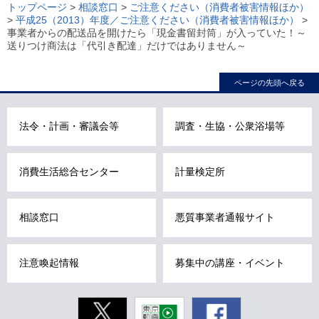
ー
トップページ
>
相談窓口
>
ご注意ください（消費者被害情報ほか）
>
平成25（2013）年度／ご注意ください（消費者被害情報ほか）
>
カ
事業者からの配送品を開けたら「現金書留封筒」が入っていた！～
ル
送りつけ商法は「代引き配達」だけではありません～
ナ
ビ
ページの先頭へ戻る
こ
こ
法令・計画・審議会等
調査・生協・公衆浴場等
ま
で
で
消費生活総合センター
計量検定所
す
。
相談窓口
悪質事業者通報サイト
注意喚起情報
募集中の講座・イベント
Twitter
東京動画
Facebook
東京都公式