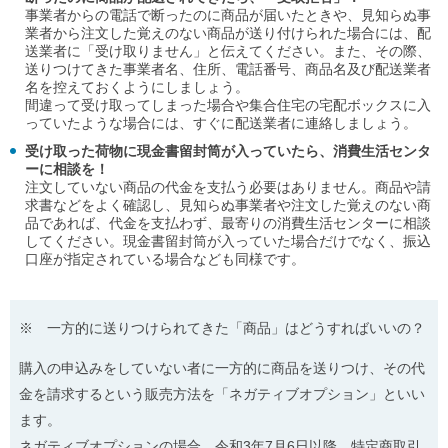
事業者からの電話で断ったのに商品が届いたときや、見知らぬ事
業者から注文した覚えのない商品が送り付けられた場合には、配
送業者に「受け取りません」と伝えてください。また、その際、
送りつけてきた事業者名、住所、電話番号、商品名及び配送業者
名を控えておくようにしましょう。
間違って受け取ってしまった場合や集合住宅の宅配ボックスに入
っていたような場合には、すぐに配送業者に連絡しましょう。
受け取った荷物に現金書留封筒が入っていたら、消費生活センタ
ーに相談を！
注文していない商品の代金を支払う必要はありません。商品や請
求書などをよく確認し、見知らぬ事業者や注文した覚えのない商
品であれば、代金を支払わず、最寄りの消費生活センターに相談
してください。現金書留封筒が入っていた場合だけでなく、振込
口座が指定されている場合なども同様です。
※ 一方的に送りつけられてきた「商品」はどうすればいいの？
購入の申込みをしていない者に一方的に商品を送りつけ、その代
金を請求するという販売方法を「ネガティブオプション」といい
ます。
ネガティブオプションの場合、令和3年7月6日以降、特定商取引