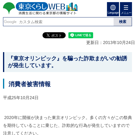
ペ
ペ
ー
ー
Language
ジ
ジ
メニュー
東京くらしweb
の
内
先
を
消費生活に関わる東京
頭
移
こ
グ
で
動
こ
ロ
都の情報サイト
す
す
か
ー
更新日：2013年10月24日
る
ら
バ
た
グ
ル
こ
め
ロ
メ
『東京オリンピック』を騙った詐欺まがいの勧誘
の
ー
ニ
こ
が発生しています。
リ
バ
ュ
か
ン
ル
ー
ク
ナ
こ
ら
消費者被害情報
本
ビ
こ
本
文
で
ま
(
す
で
文
平成25年10月24日
c
。
で
で
)
す
へ
す
。
グ
2020年に開催が決まった東京オリンピック。多くの方々がこの祭典
ロ
を期待していることに乗じた、詐欺的な行為が発生していますので
ー
バ
注意してください。