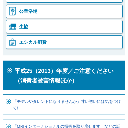
公衆浴場
生協
エシカル消費
本
こ
平成25（2013）年度／ご注意ください
文
こ
こ
か
（消費者被害情報ほか）
こ
ら
ま
ロ
で
ー
「モデルやタレントになりませんか」甘い誘いには気をつけ
て!
で
カ
す
ル
。
ナ
「MRIインターナショナルの損害を取り戻せます」などの話