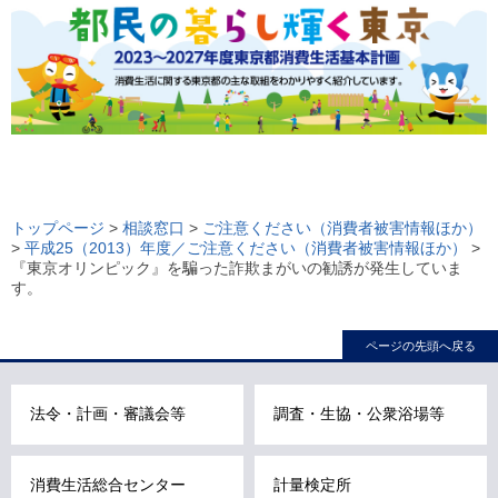
ロ
ー
トップページ
>
相談窓口
>
ご注意ください（消費者被害情報ほか）
>
平成25（2013）年度／ご注意ください（消費者被害情報ほか）
>
カ
『東京オリンピック』を騙った詐欺まがいの勧誘が発生していま
ル
す。
ナ
ビ
ページの先頭へ戻る
こ
こ
法令・計画・審議会等
調査・生協・公衆浴場等
ま
で
で
消費生活総合センター
計量検定所