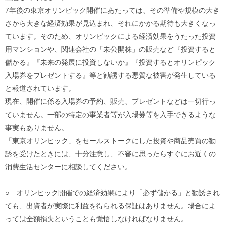
ル
7年後の東京オリンピック開催にあたっては、その準備や規模の大き
ナ
ビ
さから大きな経済効果が見込まれ、それにかかる期待も大きくなっ
ゲ
ています。そのため、オリンピックによる経済効果をうたった投資
ー
シ
用マンションや、関連会社の「未公開株」の販売など『投資すると
ョ
儲かる』『未来の発展に投資しないか』『投資するとオリンピック
ン
(
入場券をプレゼントする』等と勧誘する悪質な被害が発生している
g
と報道されています。
)
へ
現在、開催に係る入場券の予約、販売、プレゼントなどは一切行っ
ロ
ていません。一部の特定の事業者等が入場券等を入手できるような
ー
カ
事実もありません。
ル
「東京オリンピック」をセールストークにした投資や商品売買の勧
ナ
ビ
誘を受けたときには、十分注意し、不審に思ったらすぐにお近くの
(
消費生活センターに相談してください。
l
)
へ
○ オリンピック開催での経済効果により「必ず儲かる」と勧誘され
サ
イ
ても、出資者が実際に利益を得られる保証はありません。場合によ
ト
っては全額損失ということも覚悟しなければなりません。
の