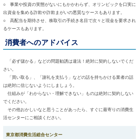
ご
○ 事業や投資の実態がないにもかかわらず、オリンピックを口実に
利
出資金を集める詐欺や詐欺まがいの悪質なケースもあります。
用
○ 高配当を期待させ、株取引の手続き名目で次々と現金を要求され
案
内
るケースもあります。
(
i
消費者へのアドバイス
)
へ
「必ず儲かる」などの問題勧誘は違法！絶対に契約しないでくだ
さい。
「買い取る」、「謝礼を支払う」などの話を持ちかける業者の話
は絶対に信じないようにしましょう。
仕組みが「わからない・理解できない」ものは絶対に契約しない
でください。
その他おかしいなと思うことがあったら、すぐに最寄りの消費生
活センターにご相談ください。
東京都消費生活総合センター