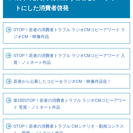
こ
か
トにした消費者啓発
こ
ら
ま
ロ
で
ー
STOP！若者の消費者トラブル ラジオCMコピーアワード ラ
ジオCM・映像作品
で
カ
す
ル
。
ナ
STOP！若者の消費者トラブル ラジオCMコピーアワード 入
ビ
賞・ノミネート作品
で
す
若者から公募したコピーをラジオCM・映像作品化！
第2回STOP！若者の消費者トラブル ラジオCMコピーアワー
ド 受賞・ノミネート作品
STOP！若者の消費者トラブル CMシナリオ・動画コンテス
ト 受賞・ノミネート作品