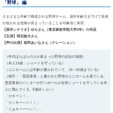
「野球」 編
さまざまな年齢で構成される野球チーム、成年年齢引き下げで若者
が狙われる危険が高まっていることを印象強く表現
【原作シナリオ】ゆちさん（東京家政学院大学3年）の作品
【主演】
明石皓大さん
【声の出演】相羽あいなさん（ナレーション）
（年代ばらばらの人が集まった野球の試合の場面）
（本人19歳：ショートを守っている）
（ユニホームには年齢が書かれていて、19～65歳までいる）
（相手：「悪質業者」と書かれた野球のユニホームを着ている。
悪質業者のバッターが打つボールが全部ショートを守っている本
人に飛んでくる...5連続くらい）
「カキーン！」
「カッキー―ン！！」
「ぐぁキーーーン！」...