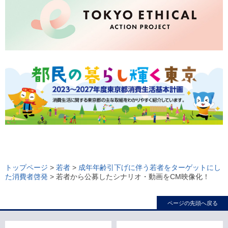
ロ
ー
トップページ
>
若者
>
成年年齢引下げに伴う若者をターゲットにし
た消費者啓発
> 若者から公募したシナリオ・動画をCM映像化！
カ
ル
ページの先頭へ戻る
ナ
ビ