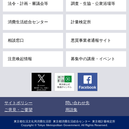
こ
法令・計画・審議会等
調査・生協・公衆浴場等
こ
ま
消費生活総合センター
計量検定所
で
で
す
相談窓口
悪質事業者通報サイト
。
注意喚起情報
募集中の講座・イベント
Twitter
東京動画
Facebook
東京都公式
動画チャン
ネル
こ
サイトポリシー
問い合わせ先
こ
か
ご意見・ご要望
用語集
ら
サ
サ
東京都生活文化局消費生活部
東京都消費生活総合センター
東京都計量検定所
イ
イ
Copyright © Tokyo Metropolitan Government. All Rights Reserved.
ト