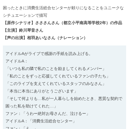
ル
ナ
困ったときに消費生活総合センターが頼りになることをユニークな
ビ
シチュエーションで描写
ゲ
ー
【原作シナリオ】さささんさん（都立小平南高等学校2年）の作品
シ
【主演】鈴川琴音さん
ョ
ン
【声の出演】相羽あいなさん（ナレーション）
(
g
)
アイドルAがライブで感謝の手紙を読み上げる。
へ
アイドルA：
ロ
ー
「いつも私の隣で私のことを励ましてくれるメンバー」
カ
「私のことをずっと応援してくれているファンの子たち」
ル
ナ
「このライブを支えてくれているスタッフのみなさん」
ビ
「本当に本当にありがとうございます」
(
l
「そして何よりも…私が一人暮らしを始めたとき、悪質な契約で
)
困った私を助けてくれた…」
へ
サ
ファン：「うわー絶対お母さんだ、泣けるー」
イ
アイドルA：「消費生活総合センター」
ト
の
ファン：「え…」