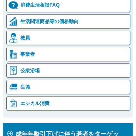
消費生活相談FAQ
生活関連商品等の価格動向
教員
事業者
公衆浴場
生協
エシカル消費
本
こ
成年年齢引下げに伴う若者をターゲッ
文
こ