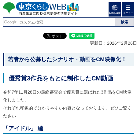
ペ
ペ
ー
ー
Language
ジ
ジ
メニュー
東京くらしweb
の
内
先
を
消費生活に関わる東京
頭
移
こ
グ
で
動
こ
ロ
都の情報サイト
す
す
か
ー
更新日：2026年2月26日
る
ら
バ
た
グ
ル
こ
め
ロ
メ
若者から公募したシナリオ・動画をCM映像化！
の
ー
ニ
こ
リ
バ
ュ
か
ン
ル
ー
優秀賞3作品をもとに制作したCM動画
ク
ナ
こ
ら
本
ビ
こ
本
文
で
ま
令和7年11月28日の最終審査会で優秀賞に選ばれた3作品をCM映像
(
す
で
文
化しました。
c
。
で
で
)
す
それぞれ印象的で分かりやすい内容となっております。ぜひご覧く
へ
す
。
ださい！
グ
ロ
ー
「アイドル」 編
バ