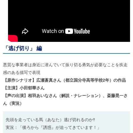
「逃げ切り」 編
悪質な事業者は身近に潜んでいて振り切る勇気が必要なことを疾走
感のある描写で表現
【原作シナリオ】広瀬蒼真さん（都立国分寺高等学校2年）の作品
【主演】小田郁華さん
【声の出演】相羽あいなさん（解説・ナレーション）、斎藤晃一さ
ん（実況）
先頭を走っている馬（あなた）逃げ切れるのか‼
実況：「後ろから『誘惑』が迫ってきています！」