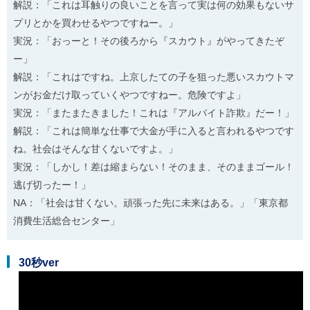
解説：「これは耳触りの良いことを言って実は何の効果もないサ
プリとかを買わせるやつですねー。」
実況：「おっーと！その後ろから『スカウト』がやってきたぞ
ー」
解説：「これはですね。上京したての子を狙った悪いスカウトマ
ンがお金だけ取っていくやつですねー。危険ですよ」
実況：「またまたきました！これは『アルバイト詐欺』だー！」
解説：「これは簡単な仕事で大金が手に入ると言われるやつです
ね。社会はそんな甘くないですよ。」
実況：「しかし！差は縮まらない！そのまま、そのままゴール！
逃げ切ったー！」
NA：「社会は甘くない。頑張った先に未来はある。」「東京都
消費生活総合センター」
30秒ver