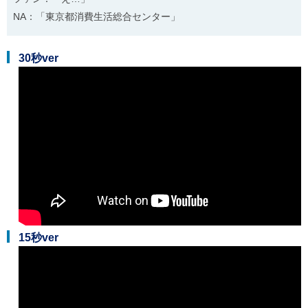
ご
NA：「東京都消費生活総合センター」
利
用
案
30秒ver
内
(
i
)
へ
15秒ver