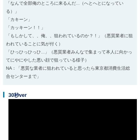
「なんで全部俺のところに来るんだ...（へとへとになってい
る）」
「カキーン」
「カッキーン！！」
「もしかして、、俺、、狙われているのか？！」（悪質業者に狙
われていることに気が付く）
「ひっひっひっひ...」（悪質業者みんなで集まって本人に向かっ
てにやにやした悪い顔で狙っている様子）
NA：「悪質な業者に狙われていると思ったら東京都消費生活総
合センターまで」
30秒ver