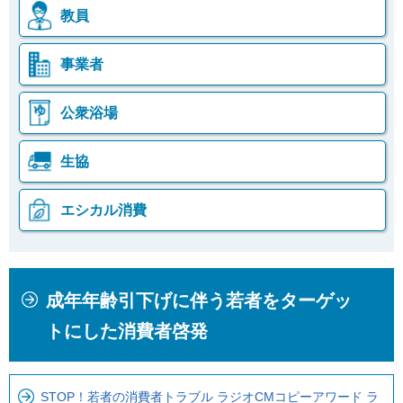
教員
事業者
公衆浴場
生協
エシカル消費
本
こ
成年年齢引下げに伴う若者をターゲッ
文
こ
こ
か
トにした消費者啓発
こ
ら
ま
ロ
で
ー
STOP！若者の消費者トラブル ラジオCMコピーアワード ラ