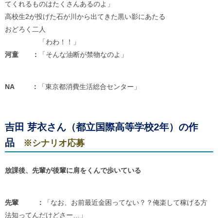
てくれるものはたくさんあるのよ」
高校生2が投げた石が川から出てきた黒い影にあたる
おどろく二人
「わわ！！」
河童 ：
「そんな油断が禁物なのよ」
NA ：
「東京都消費生活総合センター」
吉田 芽衣さん（都立国際高等学校2年）の作
品
※シナリオ応募
放課後、先輩が後輩に肩をくんで歩いている
先輩 ：
「なお、お前最近金困ってない？？俺楽して稼げる方
法知ってんだけどさー…」