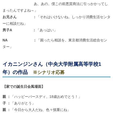
あ、あの、僕この前悪質商法に引っかかってし
まったんですよね～」
お兄さん ：
「それはいけないね。しっかり消費生活センタ
ーに相談だね」
男子A ：
「あっはい」
NA ：
「困ったら相談を。東京都消費生活総合セン
ター」
イカニンジンさん（中央大学附属高等学校1
年
）の作品
※シナリオ応募
【家での誕生日会風場面】
親 ：
「ハッピーバースディ、18歳おめでとう！」
子 ：
「ありがとう」
親 ：
「今日から大人だね、色々慎重にね」