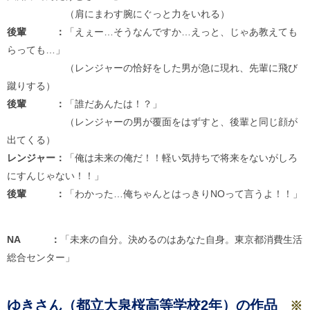
（肩にまわす腕にぐっと力をいれる）
後輩 ：
「えぇー…そうなんですか…えっと、じゃあ教えても
らっても…」
（レンジャーの恰好をした男が急に現れ、先輩に飛び
蹴りする）
後輩 ：
「誰だあんたは！？」
（レンジャーの男が覆面をはずすと、後輩と同じ顔が
出てくる）
レンジャー：
「俺は未来の俺だ！！軽い気持ちで将来をないがしろ
にすんじゃない！！」
後輩 ：
「わかった…俺ちゃんとはっきりNOって言うよ！！」
NA ：
「未来の自分。決めるのはあなた自身。東京都消費生活
総合センター」
ゆきさん（都立大泉桜高等学校2年）の作品
※