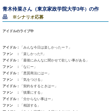
ル
ナ
青木伶菜
さん（
東京家政学院大学3年
の作
）
ビ
ゲ
品
※シナリオ応募
ー
シ
ョ
アイドルのライブ中
ン
(
g
)
アイドル：
「みんな今日は楽しかったー？」
へ
ロ
ファン ：
「楽しかった!!」
ー
アイドル：
「最後にみんなに聞かせて欲しい事がある」
カ
ル
ファン ：
「なにー」
ナ
アイドル：
「悪質商法にはー」
ビ
ファン ：
「気をつける」
(
l
アイドル：
「契約をするときはー」
)
へ
ファン ：
「慎重にする」
サ
アイドル：
「分からない事はー」
イ
ト
ファン ：
「相談する」
の