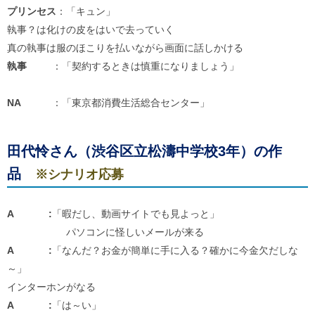
プリンセス
：「キュン」
執事？は化けの皮をはいで去っていく
真の執事は服のほこりを払いながら画面に話しかける
執事
：「契約するときは慎重になりましょう」
NA
：「東京都消費生活総合センター」
田代怜さん（渋谷区立松濤中学校3年）の作
品
※シナリオ応募
A :
「暇だし、動画サイトでも見よっと」
パソコンに怪しいメールが来る
A :
「なんだ？お金が簡単に手に入る？確かに今金欠だしな
～」
インターホンがなる
A :
「は～い」