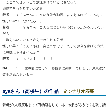
ーここまではテレビで放送されている映像だったー
部屋でそれを見ていた若者
若者 ：
「ふーん。こういう警告動画、よくあるけど、こんなに
怪しいやつ、ないだろ！」
若者 ：
「そもそも、こんなに怪しいやつに引っかかるわけない
だろ！」
―街を歩いていると声を掛けられる若者―
怪しい男：
「こんにちは！突然ですけど、楽してお金を稼げる方法
に興味はありませんか？」
若者 ：
「あります！！！！！」
NA ：
「一度冷静になって、客観的に判断しましょう。東京都消
費生活総合センター」
ayaさん（高校生）の作品
※シナリオ応募
若者が7人程度集まって百物語をしている。女性がろうそくを取り話