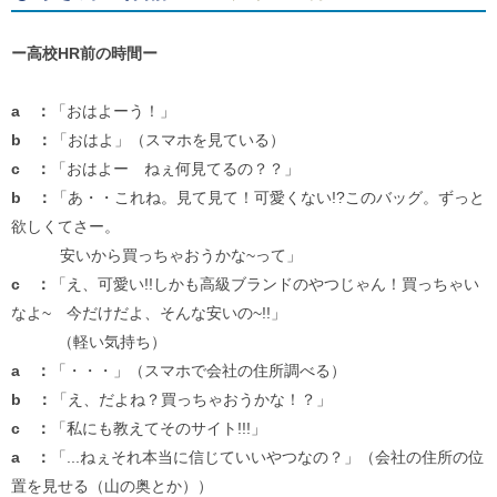
ー高校HR前の時間ー
a ：
「おはよーう！」
b ：
「おはよ」（スマホを見ている）
c ：
「おはよー ねぇ何見てるの？？」
b ：
「あ・・これね。見て見て！可愛くない!?このバッグ。ずっと
欲しくてさー。
安いから買っちゃおうかな~って」
c ：
「え、可愛い!!しかも高級ブランドのやつじゃん！買っちゃい
なよ~ 今だけだよ、そんな安いの~!!」
（軽い気持ち）
a ：
「・・・」（スマホで会社の住所調べる）
b ：
「え、だよね？買っちゃおうかな！？」
c ：
「私にも教えてそのサイト!!!」
a ：
「...ねぇそれ本当に信じていいやつなの？」（会社の住所の位
置を見せる（山の奥とか））