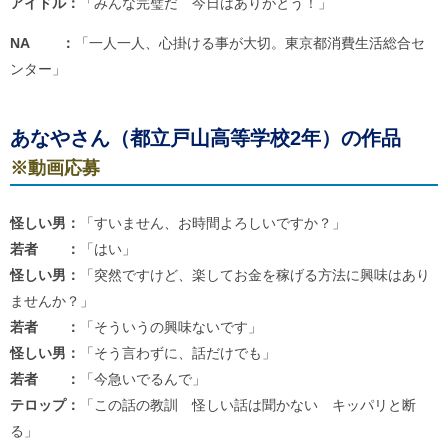
アイドル：
「みんな完璧だ 今日はありがとう！」
ご
利
NA ：
「一人一人、心掛ける事が大切。東京都消費生活総合セ
用
案
ンター」
内
(
i
)
あなやさん（都立戸山高等学校2年）の作品
へ
※動画応募
怪しい男：
「すいません、お時間よろしいですか？」
若者 ：
「はい」
怪しい男：
「突然ですけど、楽してお金を稼げる方法に興味はあり
ませんか？」
若者 ：
「そういうの興味ないです」
怪しい男：
「そう言わずに、話だけでも」
若者 ：
「今急いでるんで」
テロップ：
「この話の教訓 怪しい話は聞かない キッパリと断
る」