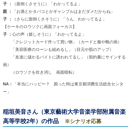
子 ：
（面倒くさそうに）「わかってるよ」
親 ：
「お酒とかタバコとかギャンブルはまだダメだからね」
子 ：
（さらに面倒くさそうに）「うん、わかってるよ」
【ケーキのロウソクに画面フォーカス】
子 ：
心の声（嬉しそうに）「わかってるよ」
「クレジットカード作って買い物」（カードと服や靴の画）
「美容医療のローンも組めるし」（目元や肌のアップ）
「友達に儲かるバイトに誘われてるし」（契約書にサインする
画）
（ロウソクを吹き消し 画面暗転）
NA：
「本当にハッピー？ 困った時は東京都消費生活総合センタ
ー」
稲垣美音さん（東京藝術大学音楽学部附属音楽
高等学校2年）の作品
※シナリオ応募