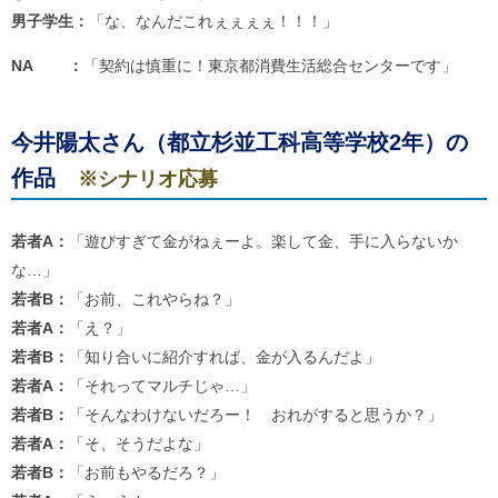
男子学生：
「な、なんだこれぇぇぇぇ！！！」
NA ：
「契約は慎重に！東京都消費生活総合センターです」
今井陽太さん（都立杉並工科高等学校2年
）の
作品
※シナリオ応募
若者A：
「遊びすぎて金がねぇーよ。楽して金、手に入らないか
な…」
若者B：
「お前、これやらね？」
若者A：
「え？」
若者B：
「知り合いに紹介すれば、金が入るんだよ」
若者A：
「それってマルチじゃ…」
若者B：
「そんなわけないだろー！ おれがすると思うか？」
若者A：
「そ、そうだよな」
若者B：
「お前もやるだろ？」