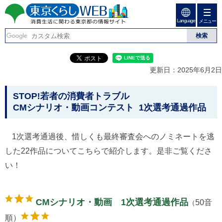
ペ
ペ
ー
ー
Language
ジ
ジ
メニュー
東京くらしweb
の
内
先
を
消費生活に関わる東京
頭
移
こ
グ
で
動
こ
ロ
都の情報サイト
す
す
か
ー
更新日：2025年6月2日
る
ら
バ
た
グ
ル
こ
め
ロ
メ
STOP!若者の消費者トラブル
の
ー
ニ
こ
CMシナリオ・動画コンテスト 1次選考通過作品
リ
バ
ュ
か
ン
ル
ー
ク
ナ
こ
ら
1次選考通過後、惜しくも最終審査会へのノミネートを逃
本
ビ
こ
本
文
で
ま
した22作品についてこちらで紹介します。是非ご覧くださ
(
す
で
文
c
い！
。
で
で
)
す
へ
す
。
グ
ロ
CMシナリオ・動画 1次選考通過作品
50音
（
ー
バ
順）