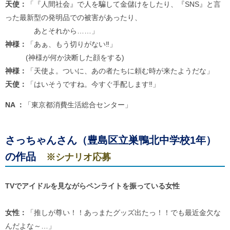
天使：
「『人間社会』で人を騙して金儲けをしたり、『SNS』と言
った最新型の発明品での被害があったり、
あとそれから……」
神様：
「あぁ、もう切りがない‼︎」
(神様が何か決断した顔をする)
神様：
「天使よ。ついに、あの者たちに頼む時が来たようだな」
天使：
「はいそうですね。今すぐ手配します‼︎」
NA ：
「東京都消費生活総合センター」
さっちゃんさん（豊島区立巣鴨北中学校1年）
の作品
※シナリオ応募
TVでアイドルを見ながらペンライトを振っている女性
女性：
「推しが尊い！！あっまたグッズ出たっ！！でも最近金欠な
んだよな～…」