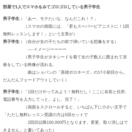
部屋で1人でスマホをみてゴロゴロしている男子学生
男子学生：
「あー、モテたいな、なんだこれ！？」
（スマホの画面には、「君もスーパーピアニストに！1回
無料レッスンします！」という文章が）
男子学生：
（自分が女の子たちの前で弾いている想像をする）
----イメージーーーー
（男子学生がタキシードを着て女の子数人に囲まれて演
奏をしている映像が流れる。
曲はショパンの「英雄ポロネーズ」の17小節目から。
だんだんフェードアウトしていく）
男子学生：
「1回だけやってみよう！無料だし！ここに名前と住所、
電話番号を入力してっと。よし、完了！」
（画面をスクロールすると、いちばん下に小さい文字で
「ただし無料レッスン受講の方は5回セットで
2回目以降100,000円となります。変更、取り消しはで
きません」と書いてあった）