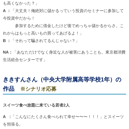
も高くなかった？」
A ：
「大丈夫！俺絶対に儲かるっていう投資のセミナーに参加して
今投資中だから！
参加するために借金したけど後でめっちゃ儲かるからさ。こ
れからはもっと高いもの買ってあげるよ！」
B ：
「それって騙されてるんじゃない？」
NA：
「あなただけでなく身近な人が被害にあうことも。東京都消費
生活総合センターです」
ききすんさん（中央大学附属高等学校1年）の
作品
※シナリオ応募
スイーツ食べ放題に来ている若者2人
A :
「こんなにたくさん食べられて幸せ〜〜〜！！！」とスイーツ
を頬張る。