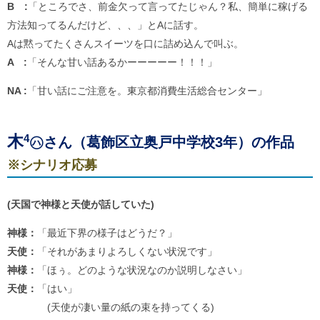
B :
「ところでさ、前金欠って言ってたじゃん？私、簡単に稼げる
方法知ってるんだけど、、、」とAに話す。
Aは黙ってたくさんスイーツを口に詰め込んで叫ぶ。
A :
「そんな甘い話あるかーーーーー！！！」
NA :
「甘い話にご注意を。東京都消費生活総合センター」
木
4
㋩さん（葛飾区立奥戸中学校3年）の作品
※シナリオ応募
(天国で神様と天使が話していた)
神様：
「最近下界の様子はどうだ？」
天使：
「それがあまりよろしくない状況です」
神様：
「ほぅ。どのような状況なのか説明しなさい」
天使：
「はい」
(天使が凄い量の紙の束を持ってくる)