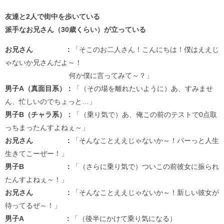
友達と2人で街中を歩いている
派手なお兄さん（30歳くらい）が立っている
お兄さん ：
「そこのお二人さん！こんにちは！僕はええじ
ゃないか兄さんだよ～！
何か僕に言ってみて～？」
男子A（真面目系）：
「（その場を離れたいように）あ、すみませ
ん、忙しいのでちょっと…」
男子B（チャラ系）：
「（乗り気で）あ、俺この前のテストで0点取
っちまったんすよねぇ～」
お兄さん ：
「そんなことええじゃないか～！パーっと人生
生きてこーぜー！」
男子B ：
「（さらに乗り気で）ついこの前彼女に振られ
たんすよねぇ～！」
お兄さん ：
「そんなことええじゃないか～！新しい彼女が
待ってるぜ～！」
男子A ：
「（後半にかけて乗り気になる）