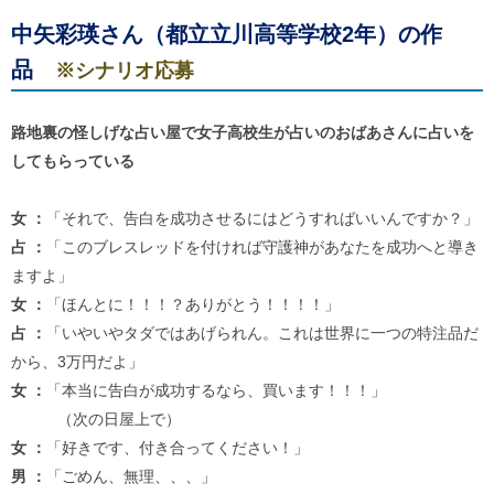
中矢彩瑛
さん（都立立川高等学校2年）の作
品
※シナリオ応募
路地裏の怪しげな占い屋で女子高校生が占いのおばあさんに占いを
してもらっている
女 ：
「それで、告白を成功させるにはどうすればいいんですか？」
占 ：
「このブレスレッドを付ければ守護神があなたを成功へと導き
ますよ」
女 ：
「ほんとに！！！？ありがとう！！！！」
占 ：
「いやいやタダではあげられん。これは世界に一つの特注品だ
から、3万円だよ」
女 ：
「本当に告白が成功するなら、買います！！！」
（次の日屋上で）
女 ：
「好きです、付き合ってください！」
男 ：
「ごめん、無理、、、」