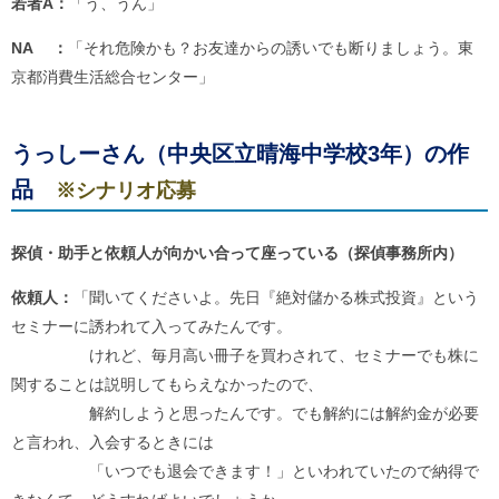
若者A：
「う、うん」
NA ：
「それ危険かも？お友達からの誘いでも断りましょう。東
京都消費生活総合センター」
うっしーさん（中央区立晴海中学校3年）の作
品
※シナリオ応募
探偵・助手と依頼人が向かい合って座っている（探偵事務所内）
依頼人：
「聞いてくださいよ。先日『絶対儲かる株式投資』という
セミナーに誘われて入ってみたんです。
けれど、毎月高い冊子を買わされて、セミナーでも株に
関することは説明してもらえなかったので、
解約しようと思ったんです。でも解約には解約金が必要
と言われ、入会するときには
「いつでも退会できます！」といわれていたので納得で