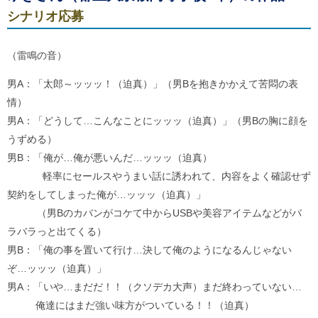
シナリオ応募
（雷鳴の音）
男A：「太郎～ッッッ！（迫真）」（男Bを抱きかかえて苦悶の表
情）
男A：「どうして…こんなことにッッッ（迫真）」（男Bの胸に顔を
うずめる）
男B：「俺が…俺が悪いんだ…ッッッ（迫真）
軽率にセールスやうまい話に誘われて、内容をよく確認せず
契約をしてしまった俺が…ッッッ（迫真）」
（男Bのカバンがコケて中からUSBや美容アイテムなどがバ
ラバラっと出てくる）
男B：「俺の事を置いて行け…決して俺のようになるんじゃない
ぞ…ッッッ（迫真）」
男A：「いや…まだだ！！（クソデカ大声）まだ終わっていない…
俺達にはまだ強い味方がついている！！（迫真）