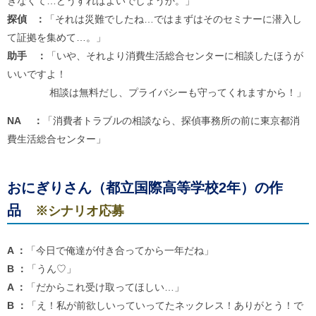
きなくて…どうすればよいでしょうか。」
探偵 ：
「それは災難でしたね…ではまずはそのセミナーに潜入し
て証拠を集めて…。」
助手 ：
「いや、それより消費生活総合センターに相談したほうが
いいですよ！
相談は無料だし、プライバシーも守ってくれますから！」
NA ：
「消費者トラブルの相談なら、探偵事務所の前に東京都消
費生活総合センター」
おにぎりさん（都立国際高等学校2年）の作
品
※シナリオ応募
A ：
「今日で俺達が付き合ってから一年だね」
B ：
「うん♡」
A ：
「だからこれ受け取ってほしい…」
B ：
「え！私が前欲しいっていってたネックレス！ありがとう！で