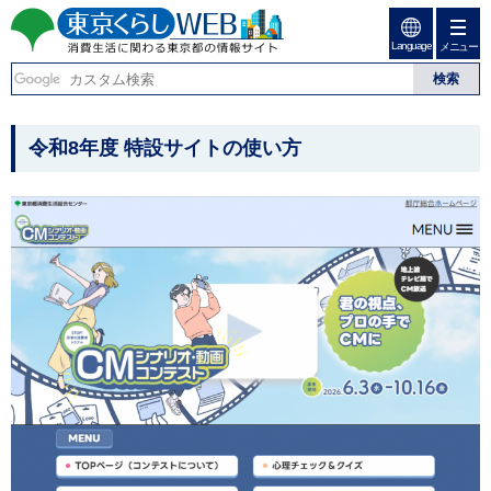
ペ
ペ
ー
ー
Language
ジ
ジ
メニュー
東京くらしweb
の
内
先
を
消費生活に関わる東京
頭
移
こ
グ
で
動
こ
ロ
都の情報サイト
こ
令和8年度 特設サイトの使い方
す
す
か
ー
る
こ
ら
バ
た
グ
ル
か
め
ロ
メ
ら
の
ー
ニ
リ
バ
ュ
本
ン
ル
ー
文
ク
ナ
こ
本
ビ
こ
で
文
で
ま
す
(
す
で
c
。
で
)
す
へ
。
グ
ロ
ー
バ