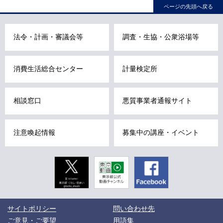
本
ページの先頭へ戻る
文
こ
法令・計画・審議会等
調査・生協・公衆浴場等
こ
ま
で
消費生活総合センター
計量検定所
で
す
相談窓口
悪質事業者通報サイト
。
注意喚起情報
募集中の講座・イベント
Twitter
東京動画
Facebook
東京都公式
動画チャン
ネル
こ
サイトポリシー
問い合わせ先
こ
か
ご意見・ご要望
用語集