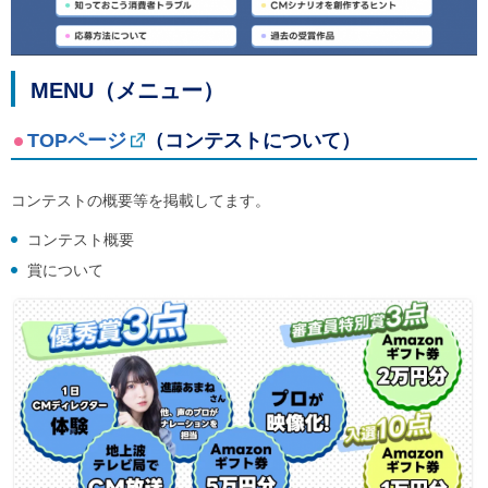
ル
ナ
ビ
ゲ
ー
MENU（メニュー）
シ
ョ
TOPページ
（コンテストについて）
ン
(
g
)
コンテストの概要等を掲載してます。
へ
サ
コンテスト概要
イ
賞について
ト
の
ご
利
用
案
内
(
i
)
へ