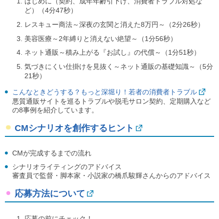
はじめに（契約、成年年齢引下げ、消費者トラブル対処な
ど）（4分47秒）
レスキュー商法～深夜の玄関と消えた8万円～（2分26秒）
美容医療～2年縛りと消えない絶望～（1分56秒）
ネット通販～積み上がる『お試し』の代償～（1分51秒）
気づきにくい仕掛けを見抜く～ネット通販の基礎知識～（5分
21秒）
こんなときどうする？もっと深堀り！若者の消費者トラブル
悪質通販サイトを巡るトラブルや脱毛サロン契約、定期購入など
の8事例を紹介しています。
CMシナリオを創作するヒント
CMが完成するまでの流れ
シナリオライティングのアドバイス
審査員で監督・脚本家・小説家の橋爪駿輝さんからのアドバイス
応募方法について
応募の前にチェック！