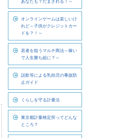
あなたも？だまされる！～
ビ
で
オンラインゲームは楽しいけ
す
れど～子供がクレジットカー
ドを？！～
若者を狙うマルチ商法～稼い
で人生勝ち組に？～
誤飲等による乳幼児の事故防
止ガイド
くらしを守る計量法
東京都計量検定所ってどんな
ところ？