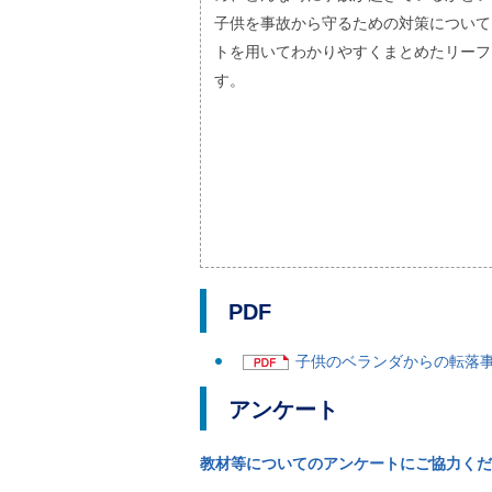
ご
子供を事故から守るための対策について
利
トを用いてわかりやすくまとめたリーフ
用
案
す。
内
(
i
)
へ
PDF
子供のベランダからの転落事故
アンケート
教材等についてのアンケートにご協力くだ