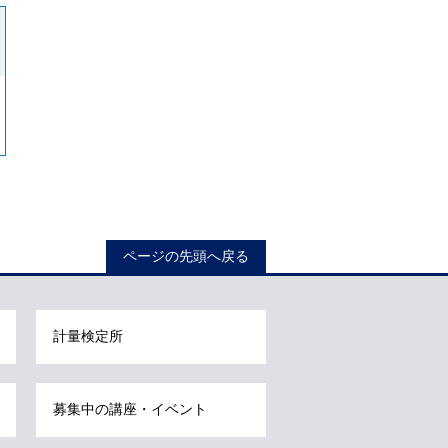
カ
ル
ナ
ビ
こ
こ
ま
で
で
す
ページの先頭へ戻る
。
計量検定所
募集中の講座・イベント