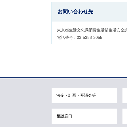
お問い合わせ先
東京都生活文化局消費生活部生活安全
電話番号：03-5388-3055
本
文
こ
こ
ま
法令・計画・審議会等
で
で
す
相談窓口
。