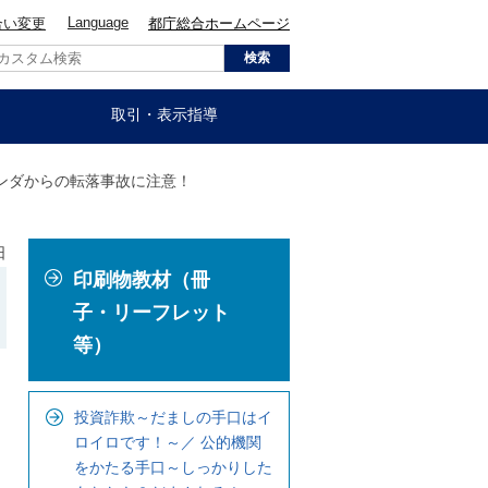
Language
合い変更
都庁総合ホームページ
取引・表示指導
ランダからの転落事故に注意！
日
こ
印刷物教材（冊
こ
か
子・リーフレット
ら
等）
ロ
ー
投資詐欺～だましの手口はイ
カ
ロイロです！～／ 公的機関
ル
をかたる手口～しっかりした
ナ