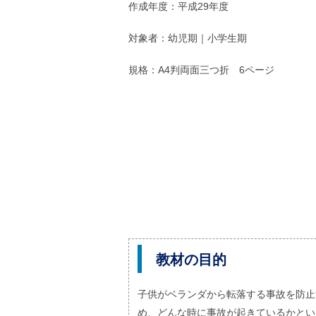
ル
作成年度：平成29年度
ナ
ビ
対象者：幼児期｜小学生期
ゲ
ー
シ
規格：A4判両面三つ折 6ページ
ョ
ン
(
g
)
へ
ロ
ー
カ
ル
ナ
ビ
(
l
)
教材の目的
へ
サ
イ
子供がベランダから転落する事故を防止
ト
の
め、どんな時に事故が起きているかとい