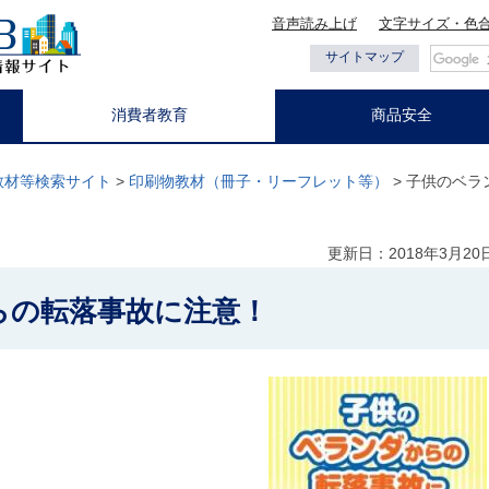
音声読み上げ
文字サイズ・色
都の情報
サイトマップ
消費者教育
商品安全
教材等検索サイト
>
印刷物教材（冊子・リーフレット等）
> 子供のベ
更新日：2018年3月20
らの転落事故に注意！