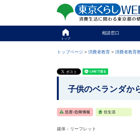
ペ
ペ
東京くらしweb
ー
ー
ジ
ジ
消費生活に関わる東京
の
内
先
を
サイト
こ
頭
移
相談窓口
こ
で
動
か
トップ
す
す
グ
ら
る
ロ
グ
トップページ
>
消費者教育
>
消費者教育
た
ー
ロ
め
バ
ー
の
ル
バ
リ
メ
こ
ル
ン
ニ
ナ
こ
ク
ュ
ビ
子供のベランダか
本
ー
か
で
文
こ
す
ら
(
こ
。
c
本
ま
)
で
文
へ
で
グ
で
す
ロ
。
媒体：リーフレット
す
ー
バ