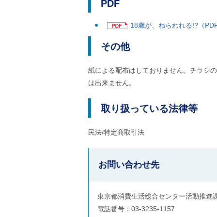
PDF
ご
利
用
18歳が、ねらわれる!?（PDF
案
内
その他
(
i
)
紙による配布はしておりません。チラシの
へ
は出来ません。
取り扱っている法律等
民法/特定商取引法
お問い合わせ先
東京都消費生活総合センター活動推進
電話番号：03-3235-1157