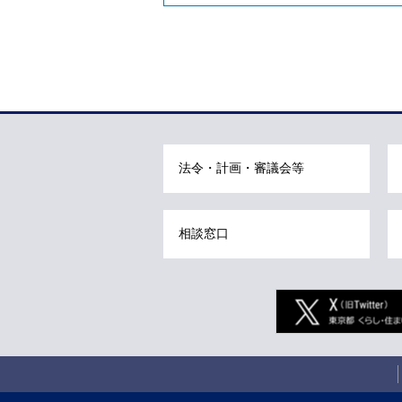
本
文
こ
こ
ま
法令・計画・審議会等
で
で
す
相談窓口
。
Twitter
こ
こ
か
サ