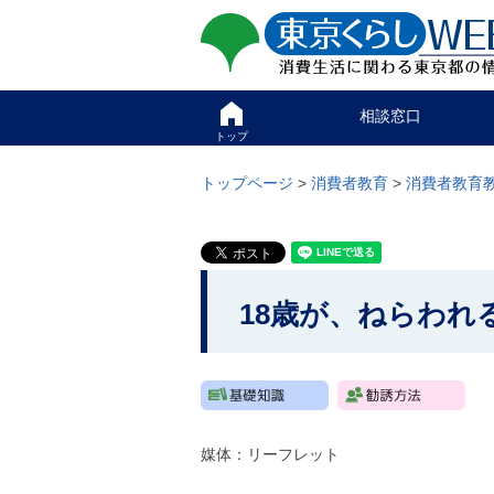
ペ
ペ
東京くらしweb
ー
ー
ジ
ジ
消費生活に関わる東京
の
内
先
を
サイト
こ
頭
移
相談窓口
こ
で
動
か
トップ
す
す
グ
ら
る
ロ
グ
トップページ
>
消費者教育
>
消費者教育
た
ー
ロ
め
バ
ー
の
ル
バ
リ
メ
こ
ル
ン
ニ
ナ
こ
ク
ュ
ビ
18歳が、ねらわれる
本
ー
か
で
文
こ
す
ら
(
こ
。
c
本
ま
)
で
文
へ
で
グ
で
す
ロ
。
媒体：リーフレット
す
ー
バ