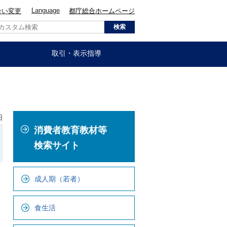
Language
合い変更
都庁総合ホームページ
取引・表示指導
日
こ
消費者教育教材等
こ
か
検索サイト
ら
ロ
成人期（若者）
ー
カ
食生活
ル
ナ