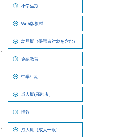
ビ
小学生期
で
す
Web版教材
幼児期（保護者対象を含む）
金融教育
中学生期
成人期(高齢者）
情報
成人期（成人一般）