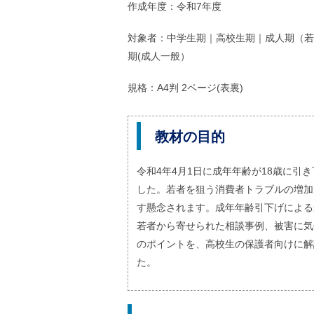
ル
作成年度：令和7年度
ナ
ビ
対象者：中学生期｜高校生期｜成人期（若
ゲ
ー
期(成人一般）
シ
ョ
規格：A4判 2ページ(表裏)
ン
(
g
)
教材の目的
へ
ロ
ー
令和4年4月1日に成年年齢が18歳に引
カ
ル
した。若者を狙う消費者トラブルの増加
ナ
す懸念されます。成年年齢引下げによる
ビ
(
若者から寄せられた相談事例、被害に気
l
のポイントを、高校生の保護者向けに解
)
へ
た。
サ
イ
ト
の