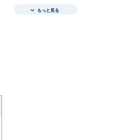
もっと見る
ロ
ー
カ
ル
ナ
ビ
こ
こ
ま
で
で
す
。