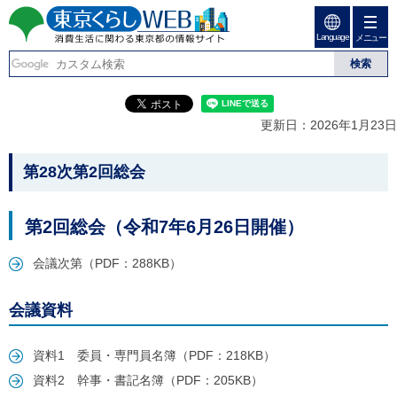
ペ
ペ
ー
ー
Language
ジ
ジ
メニュー
東京くらしweb
の
内
先
を
消費生活に関わる東京
頭
移
こ
グ
で
動
こ
ロ
都の情報サイト
す
す
か
ー
更新日：2026年1月23日
る
ら
バ
た
グ
ル
こ
め
ロ
メ
第28次第2回総会
の
ー
ニ
こ
リ
バ
ュ
か
ン
ル
ー
第2回総会（令和7年6月26日開催）
ク
ナ
こ
ら
本
ビ
こ
本
文
会議次第（PDF：288KB）
で
ま
(
す
で
文
c
。
で
で
)
会議資料
す
へ
す
。
グ
ロ
資料1 委員・専門員名簿（PDF：218KB）
ー
資料2 幹事・書記名簿（PDF：205KB）
バ