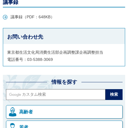
議事録
ご
利
用
議事録（PDF：648KB）
案
内
(
i
お問い合わせ先
)
へ
東京都生活文化局消費生活部企画調整課企画調整担当
電話番号：03-5388-3069
情報を探す
高齢者
若者