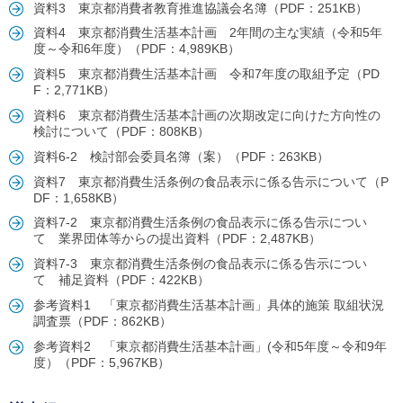
ル
資料3 東京都消費者教育推進協議会名簿（PDF：251KB）
ナ
資料4 東京都消費生活基本計画 2年間の主な実績（令和5年
ビ
度～令和6年度）（PDF：4,989KB）
ゲ
ー
資料5 東京都消費生活基本計画 令和7年度の取組予定（PD
シ
F：2,771KB）
ョ
資料6 東京都消費生活基本計画の次期改定に向けた方向性の
ン
検討について（PDF：808KB）
(
g
資料6-2 検討部会委員名簿（案）（PDF：263KB）
)
へ
資料7 東京都消費生活条例の食品表示に係る告示について（P
ロ
DF：1,658KB）
ー
資料7-2 東京都消費生活条例の食品表示に係る告示につい
カ
て 業界団体等からの提出資料（PDF：2,487KB）
ル
ナ
資料7-3 東京都消費生活条例の食品表示に係る告示につい
ビ
て 補足資料（PDF：422KB）
(
l
参考資料1 「東京都消費生活基本計画」具体的施策 取組状況
)
調査票（PDF：862KB）
へ
参考資料2 「東京都消費生活基本計画」(令和5年度～令和9年
サ
度）（PDF：5,967KB）
イ
ト
の