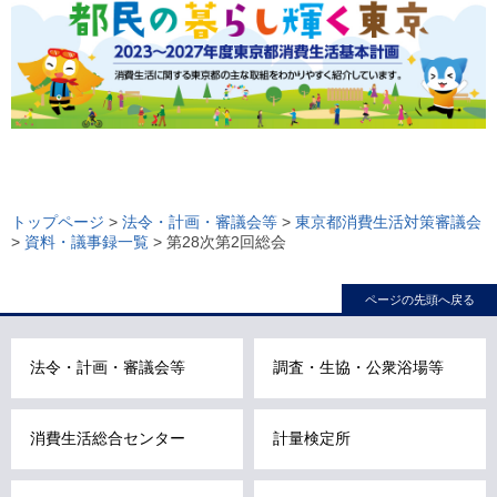
ロ
ー
トップページ
>
法令・計画・審議会等
>
東京都消費生活対策審議会
>
資料・議事録一覧
> 第28次第2回総会
カ
ル
ページの先頭へ戻る
ナ
ビ
こ
法令・計画・審議会等
調査・生協・公衆浴場等
こ
ま
消費生活総合センター
計量検定所
で
で