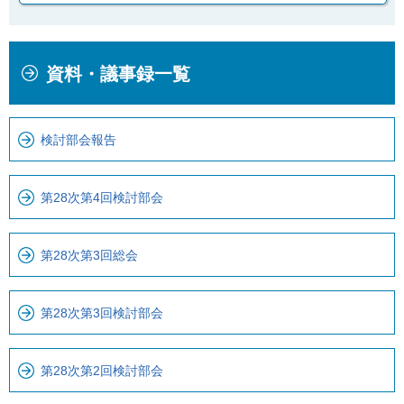
本
こ
資料・議事録一覧
文
こ
こ
か
こ
ら
検討部会報告
ま
ロ
で
ー
で
カ
第28次第4回検討部会
す
ル
。
ナ
第28次第3回総会
ビ
で
す
第28次第3回検討部会
第28次第2回検討部会