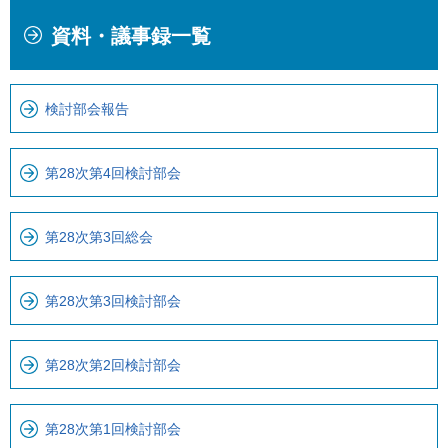
本
こ
資料・議事録一覧
文
こ
こ
か
こ
ら
検討部会報告
ま
ロ
で
ー
で
カ
第28次第4回検討部会
す
ル
。
ナ
第28次第3回総会
ビ
で
す
第28次第3回検討部会
第28次第2回検討部会
第28次第1回検討部会