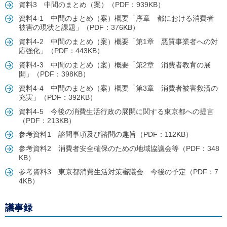
ル
資料3 中間のまとめ（案）（PDF：939KB）
ナ
資料4-1 中間のまとめ（案）概要「序章 都における消費者
ビ
被害の現状と課題」（PDF：376KB）
ゲ
ー
資料4-2 中間のまとめ（案）概要「第1章 悪質事業者への対
シ
応強化」（PDF：443KB）
ョ
資料4-3 中間のまとめ（案）概要「第2章 消費者教育の展
ン
開」（PDF：398KB）
(
g
資料4-4 中間のまとめ（案）概要「第3章 消費者被害救済の
)
充実」（PDF：392KB）
へ
ロ
資料4-5 今後の消費生活行政の展開に関する東京都への提言
ー
（PDF：213KB）
カ
参考資料1 諮問事項及び諮問の趣旨（PDF：112KB）
ル
ナ
参考資料2 消費者安全確保のための地域協議会等（PDF：348
ビ
KB）
(
l
参考資料3 東京都消費生活対策審議会 今後の予定（PDF：7
)
4KB）
へ
サ
イ
議事録
ト
の