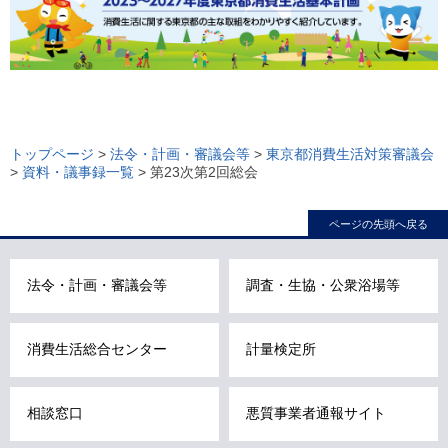
ロ
ー
トップページ
>
法令・計画・審議会等
>
東京都消費生活対策審議会
>
資料・議事録一覧
> 第23次第2回総会
カ
ル
ページの先頭へ戻る
ナ
ビ
こ
法令・計画・審議会等
調査・生協・公衆浴場等
こ
ま
消費生活総合センター
計量検定所
で
で
す
相談窓口
悪質事業者通報サイト
。