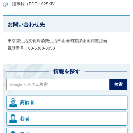
議事録（PDF：625KB）
ご
利
用
案
お問い合わせ先
内
(
i
)
東京都生活文化局消費生活部企画調整課企画調整担当
へ
電話番号：03-5388-3053
情報を探す
高齢者
若者