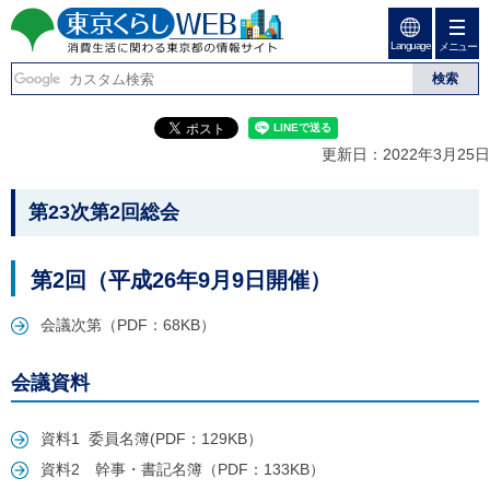
ペ
ペ
ー
ー
Language
ジ
ジ
メニュー
東京くらしweb
の
内
先
を
消費生活に関わる東京
頭
移
こ
グ
で
動
こ
ロ
都の情報サイト
す
す
か
ー
更新日：2022年3月25日
る
ら
バ
た
グ
ル
こ
め
ロ
メ
第23次第2回総会
の
ー
ニ
こ
リ
バ
ュ
か
ン
ル
ー
第2回（平成26年9月9日開催）
ク
ナ
こ
ら
本
ビ
こ
本
文
会議次第（PDF：68KB）
で
ま
(
す
で
文
c
。
で
で
)
会議資料
す
へ
す
。
グ
ロ
資料1 委員名簿(PDF：129KB）
ー
資料2 幹事・書記名簿（PDF：133KB）
バ