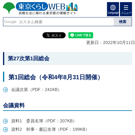
ペ
ペ
ー
ー
Language
ジ
ジ
メニュー
東京くらしweb
の
内
先
を
消費生活に関わる東京
頭
移
こ
グ
で
動
こ
ロ
都の情報サイト
す
す
か
ー
更新日：2022年10月11日
る
ら
バ
た
グ
ル
こ
め
ロ
メ
第27次第1回総会
の
ー
ニ
こ
リ
バ
ュ
か
ン
ル
ー
第1回総会（令和4年8月31日開催）
ク
ナ
こ
ら
本
ビ
こ
本
文
会議次第（PDF：241KB）
で
ま
(
す
で
文
c
。
で
で
)
会議資料
す
へ
す
。
グ
ロ
資料1 委員名簿（PDF：207KB）
ー
資料2 幹事・書記名簿（PDF：199KB）
バ