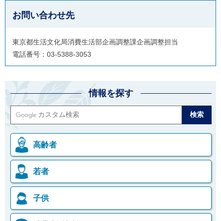
ご
お問い合わせ先
利
用
案
東京都生活文化局消費生活部企画調整課企画調整担当
内
(
電話番号：03-5388-3053
i
)
へ
情報を探す
高齢者
若者
子供