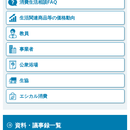
消費生活相談FAQ
生活関連商品等の価格動向
教員
事業者
公衆浴場
生協
エシカル消費
本
こ
資料・議事録一覧
文
こ