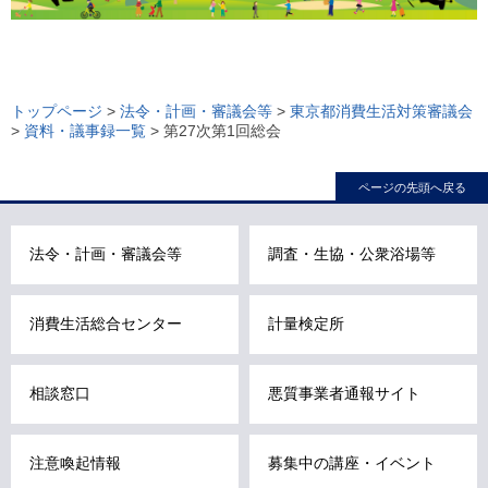
ロ
ー
トップページ
>
法令・計画・審議会等
>
東京都消費生活対策審議会
>
資料・議事録一覧
> 第27次第1回総会
カ
ル
ページの先頭へ戻る
ナ
ビ
こ
法令・計画・審議会等
調査・生協・公衆浴場等
こ
ま
消費生活総合センター
計量検定所
で
で
す
相談窓口
悪質事業者通報サイト
。
注意喚起情報
募集中の講座・イベント