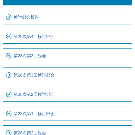
こ
か
こ
ら
検討部会報告
ま
ロ
で
ー
で
カ
第28次第4回検討部会
す
ル
。
ナ
第28次第3回総会
ビ
で
す
第28次第3回検討部会
第28次第2回検討部会
第28次第1回検討部会
第28次第2回総会