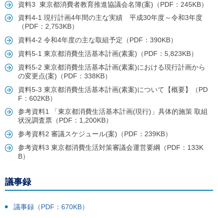
ル
資料3 東京都消費者教育推進協議会名簿(案)（PDF：245KB）
ナ
資料4-1 現行計画4年間の主な実績 平成30年度～令和3年度
ビ
（PDF：2,753KB）
ゲ
ー
資料4-2 令和4年度の主な取組予定（PDF：390KB）
シ
資料5-1 東京都消費生活基本計画(素案)（PDF：5,823KB）
ョ
ン
資料5-2 東京都消費生活基本計画(素案)における現行計画から
(
の変更点(案)（PDF：338KB）
g
)
資料5-3 東京都消費生活基本計画(素案)について【概要】（PD
へ
F：602KB）
ロ
参考資料1 「東京都消費生活基本計画(現行)」具体的施策 取組
ー
状況調査票（PDF：1,200KB）
カ
ル
参考資料2 審議スケジュール(案)（PDF：239KB）
ナ
参考資料3 東京都消費生活対策審議会運営要綱（PDF：133K
ビ
B）
(
l
)
へ
議事録
サ
イ
議事録（PDF：670KB）
ト
の