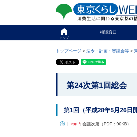
ペ
ペ
東京くらしweb
ー
ー
ジ
ジ
消費生活に関わる東京
の
内
先
を
サイト
こ
頭
移
相談窓口
こ
で
動
か
トップ
す
す
グ
ら
る
ロ
グ
トップページ
>
法令・計画・審議会等
>
た
ー
ロ
め
バ
ー
の
ル
バ
リ
メ
ル
ン
ニ
ナ
こ
ク
ュ
ビ
第24次第1回総会
こ
本
ー
で
文
こ
か
す
(
こ
。
c
ら
ま
)
で
本
第1回（平成28年5月26日
へ
で
グ
文
す
ロ
会議次第（PDF：90KB）
で
。
ー
す
バ