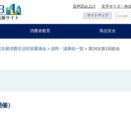
音声読み上げ
文字サイズ・色
都の情報
サイトマップ
消費者教育
商品安全
東京都消費生活対策審議会
>
資料・議事録一覧
> 第24次第1回総会
開催）