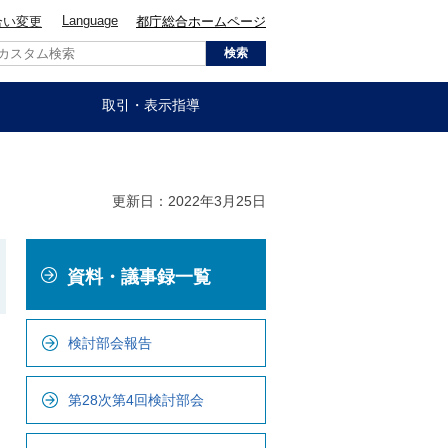
Language
合い変更
都庁総合ホームページ
取引・表示指導
更新日：2022年3月25日
こ
資料・議事録一覧
こ
か
ら
検討部会報告
ロ
ー
第28次第4回検討部会
カ
ル