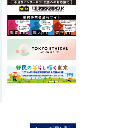
ロ
ー
カ
ル