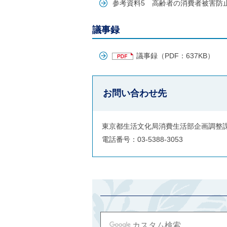
参考資料5 高齢者の消費者被害防
ご
利
用
議事録
案
内
(
議事録（PDF：637KB）
i
)
へ
お問い合わせ先
東京都生活文化局消費生活部企画調整
電話番号：03-5388-3053