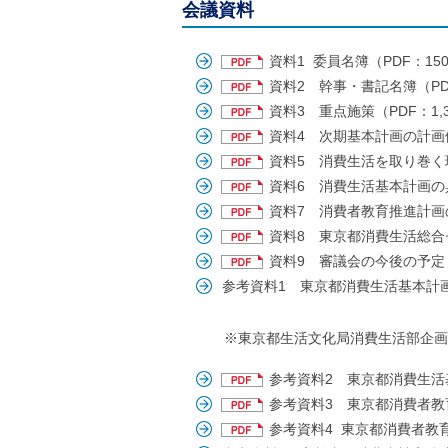
ル
会議資料
ナ
ビ
ゲ
資料1 委員名簿（PDF：150
ー
資料2 幹事・書記名簿（PDF
シ
資料3 重点施策（PDF：1,3
ョ
ン
資料4 次期基本計画の計画体
(
資料5 消費生活を取り巻く環
g
)
資料6 消費生活基本計画の具
へ
資料7 消費者教育推進計画の
ロ
ー
資料8 東京都消費生活総合セ
カ
資料9 審議会の今後の予定（
ル
参考資料1 東京都消費生活基本
ナ
ビ
(
l
※東京都生活文化局消費生活部企画調整
)
へ
参考資料2 東京都消費生活基本
サ
参考資料3 東京都消費者教育
イ
ト
参考資料4 東京都消費者教育
の