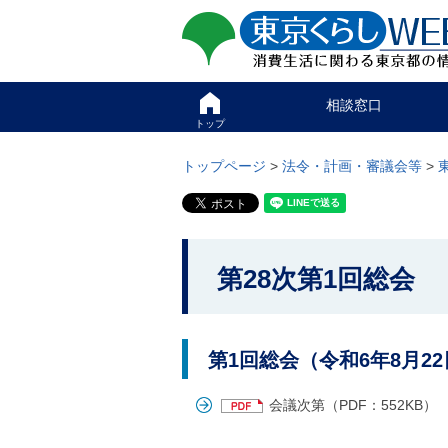
ペ
ペ
東京くらしweb
ー
ー
ジ
ジ
消費生活に関わる東京
の
内
先
を
サイト
こ
頭
移
相談窓口
こ
で
動
か
トップ
す
す
グ
ら
る
ロ
グ
トップページ
>
法令・計画・審議会等
>
た
ー
ロ
め
バ
ー
の
ル
バ
リ
メ
ル
ン
ニ
ナ
こ
ク
ュ
ビ
第28次第1回総会
こ
本
ー
で
文
こ
か
す
(
こ
。
c
ら
ま
)
で
本
第1回総会（令和6年8月2
へ
で
グ
文
す
ロ
会議次第（PDF：552KB）
で
。
ー
す
バ