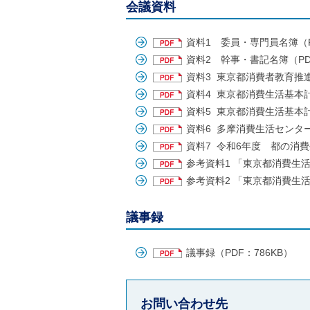
ル
会議資料
ナ
ビ
ゲ
資料1 委員・専門員名簿（PD
ー
資料2 幹事・書記名簿（PDF
シ
資料3 東京都消費者教育推進協
ョ
ン
資料4 東京都消費生活基本計
(
資料5 東京都消費生活基本計
g
)
資料6 多摩消費生活センター
へ
資料7 令和6年度 都の消費
ロ
ー
参考資料1 「東京都消費生活
カ
参考資料2 「東京都消費生
ル
ナ
ビ
議事録
(
l
)
議事録（PDF：786KB）
へ
サ
イ
ト
お問い合わせ先
の