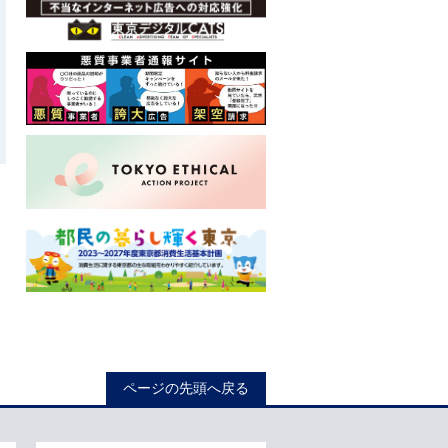
ロ
ー
ページの先頭へ戻る
カ
ル