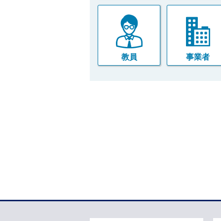
教員
事業者
本
文
こ
こ
ま
で
で
す
。