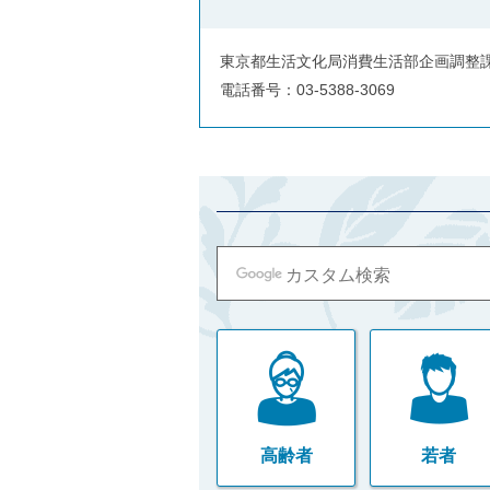
ご
利
用
東京都生活文化局消費生活部企画調整
案
電話番号：03-5388-3069
内
(
i
)
へ
高齢者
若者