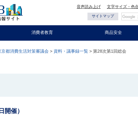
音声読み上げ
文字サイズ・色
都の情報
サイトマップ
消費者教育
商品安全
東京都消費生活対策審議会
>
資料・議事録一覧
> 第28次第1回総会
2日開催）