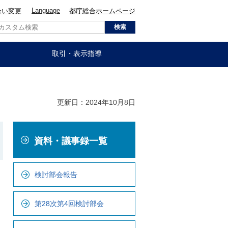
Language
合い変更
都庁総合ホームページ
取引・表示指導
更新日：2024年10月8日
こ
資料・議事録一覧
こ
か
ら
検討部会報告
ロ
ー
第28次第4回検討部会
カ
ル