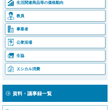
生活関連商品等の価格動向
教員
事業者
公衆浴場
生協
エシカル消費
本
こ
資料・議事録一覧
文
こ
こ
か
こ
ら