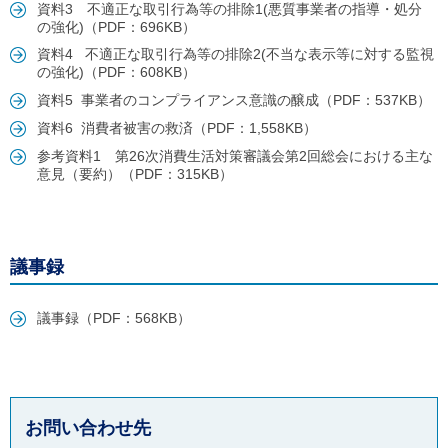
ル
資料3 不適正な取引行為等の排除1(悪質事業者の指導・処分
ナ
の強化)（PDF：696KB）
ビ
資料4 不適正な取引行為等の排除2(不当な表示等に対する監視
ゲ
の強化)（PDF：608KB）
ー
シ
資料5 事業者のコンプライアンス意識の醸成（PDF：537KB）
ョ
資料6 消費者被害の救済（PDF：1,558KB）
ン
(
参考資料1 第26次消費生活対策審議会第2回総会における主な
g
意見（要約）（PDF：315KB）
)
へ
ロ
ー
カ
議事録
ル
ナ
ビ
議事録（PDF：568KB）
(
l
)
へ
サ
イ
ト
お問い合わせ先
の