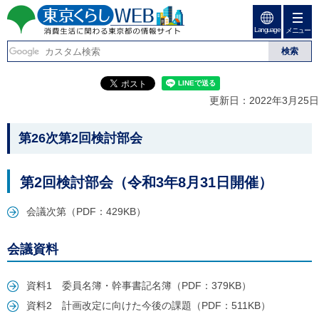
ペ
ペ
ー
ー
Language
ジ
ジ
メニュー
東京くらしweb
の
内
先
を
消費生活に関わる東京
頭
移
こ
グ
で
動
こ
ロ
都の情報サイト
す
す
か
ー
更新日：2022年3月25日
る
ら
バ
た
グ
ル
こ
め
ロ
メ
第26次第2回検討部会
の
ー
ニ
こ
リ
バ
ュ
か
ン
ル
ー
第2回検討部会（令和3年8月31日開催）
ク
ナ
こ
ら
本
ビ
こ
本
文
会議次第（PDF：429KB）
で
ま
(
す
で
文
c
。
で
で
)
会議資料
す
へ
す
。
グ
ロ
資料1 委員名簿・幹事書記名簿（PDF：379KB）
ー
資料2 計画改定に向けた今後の課題（PDF：511KB）
バ