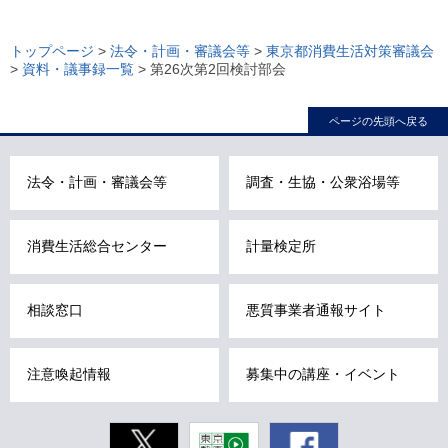
ロ
ー
トップページ
>
法令・計画・審議会等
>
東京都消費生活対策審議会
>
資料・議事録一覧
> 第26次第2回検討部会
カ
ル
ページの先頭へ戻る
ナ
ビ
こ
法令・計画・審議会等
調査・生協・公衆浴場等
こ
ま
消費生活総合センター
計量検定所
で
で
す
相談窓口
悪質事業者通報サイト
。
注意喚起情報
募集中の講座・イベント
Twitter
東京動画
Facebook