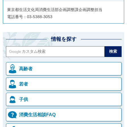
ご
利
東京都生活文化局消費生活部企画調整課企画調整担当
用
電話番号：03-5388-3053
案
内
(
i
)
情報を探す
へ
高齢者
若者
子供
消費生活相談FAQ