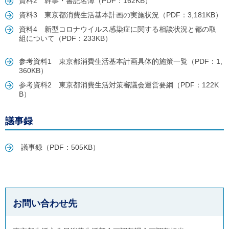
資料2 幹事・書記名簿（PDF：162KB）
ル
ナ
資料3 東京都消費生活基本計画の実施状況（PDF：3,181KB）
ビ
資料4 新型コロナウイルス感染症に関する相談状況と都の取
ゲ
組について（PDF：233KB）
ー
シ
ョ
参考資料1 東京都消費生活基本計画具体的施策一覧（PDF：1,
ン
360KB）
(
g
参考資料2 東京都消費生活対策審議会運営要綱（PDF：122K
)
B）
へ
ロ
ー
議事録
カ
ル
ナ
議事録（PDF：505KB）
ビ
(
l
)
へ
サ
お問い合わせ先
イ
ト
の