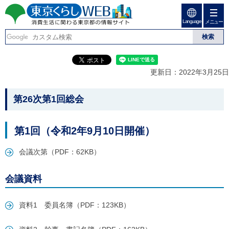
ペ
ペ
ー
ー
Language
ジ
ジ
メニュー
東京くらしweb
の
内
先
を
消費生活に関わる東京
頭
移
こ
グ
で
動
こ
ロ
都の情報サイト
す
す
か
ー
更新日：2022年3月25日
る
ら
バ
た
グ
ル
こ
め
ロ
メ
第26次第1回総会
の
ー
ニ
こ
リ
バ
ュ
か
ン
ル
ー
第1回（令和2年9月10日開催）
ク
ナ
こ
ら
本
ビ
こ
本
文
会議次第（PDF：62KB）
で
ま
(
す
で
文
c
。
で
で
)
会議資料
す
へ
す
。
グ
ロ
資料1 委員名簿（PDF：123KB）
ー
バ