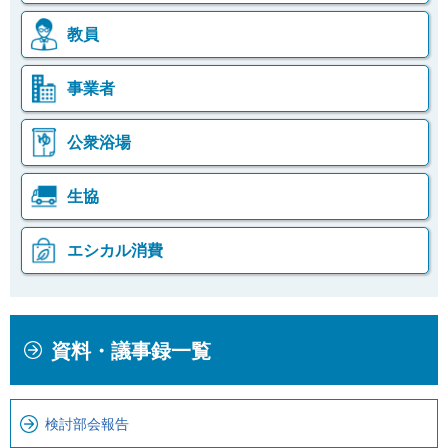
教員
事業者
公衆浴場
生協
エシカル消費
本
こ
資料・議事録一覧
文
こ
こ
か
こ
ら
検討部会報告
ま
ロ