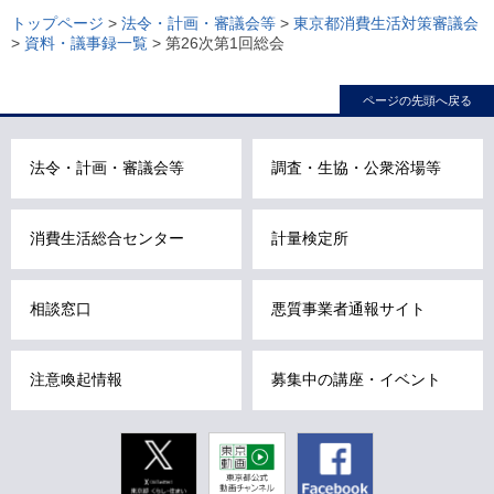
ー
トップページ
>
法令・計画・審議会等
>
東京都消費生活対策審議会
>
資料・議事録一覧
> 第26次第1回総会
カ
ル
ページの先頭へ戻る
ナ
ビ
こ
法令・計画・審議会等
調査・生協・公衆浴場等
こ
ま
消費生活総合センター
計量検定所
で
で
す
相談窓口
悪質事業者通報サイト
。
注意喚起情報
募集中の講座・イベント
Twitter
東京動画
Facebook
東京都公式
動画チャン