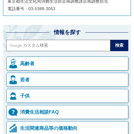
東京都生活文化局消費生活部企画調整課企画調整担当
ご
電話番号：03-5388-3053
利
用
案
内
(
情報を探す
i
)
へ
高齢者
若者
子供
消費生活相談FAQ
生活関連商品等の価格動向