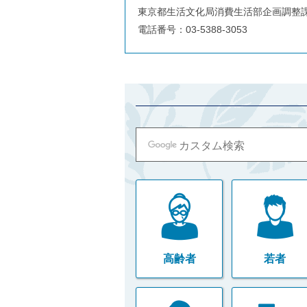
ご
東京都生活文化局消費生活部企画調整
利
電話番号：03-5388-3053
用
案
内
(
i
)
へ
高齢者
若者