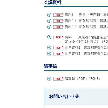
ル
会議資料
ナ
ビ
ゲ
資料1 委員 ・専門員・幹事
ー
資料2-1 東京都 消費生活基
シ
資料2-2 東京都 消費生活
ョ
ン
(
資料3 東京都 消費生活基
g
定（令和5年 2月時点）（PDF
)
へ
参考資料1 東京都消費生活基本
ロ
参考資料2 東京都消費生活基本
ー
カ
ル
議事録
ナ
ビ
(
議事録（PDF：470KB）
l
)
へ
サ
お問い合わせ先
イ
ト
の