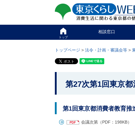
ペ
ペ
東京くらしweb
ー
ー
ジ
ジ
消費生活に関わる東京
の
内
先
を
サイト
こ
頭
移
相談窓口
こ
で
動
か
トップ
す
す
グ
ら
る
ロ
グ
トップページ
>
法令・計画・審議会等
>
た
ー
ロ
め
バ
ー
の
ル
バ
リ
メ
ル
ン
ニ
ナ
こ
ク
ュ
ビ
第27次第1回東京
こ
本
ー
で
文
こ
か
す
(
こ
。
c
ら
ま
)
で
本
第1回東京都消費者教育推進
へ
で
グ
文
す
ロ
会議次第（PDF：198KB）
で
。
ー
す
バ