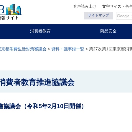
音声読み上げ
文字サイズ・色
都の情報
サイトマップ
消費者教育
商品安全
東京都消費生活対策審議会
>
資料・議事録一覧
> 第27次第1回東京都
都消費者教育推進協議会
協議会（令和5年2月10日開催）