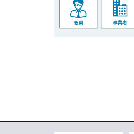
教員
事業者
本
文
こ
こ
ま
で
で
す
。