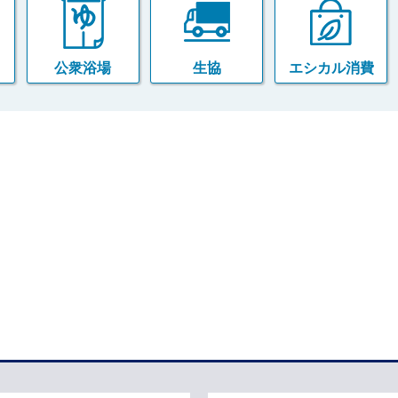
公衆浴場
生協
エシカル消費