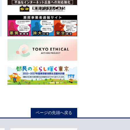
ロ
ー
ページの先頭へ戻る
カ
ル