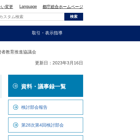
Language
合い変更
都庁総合ホームページ
取引・表示指導
消費者教育推進協議会
更新日：2023年3月16日
こ
資料・議事録一覧
こ
か
ら
検討部会報告
ロ
ー
第28次第4回検討部会
カ
ル