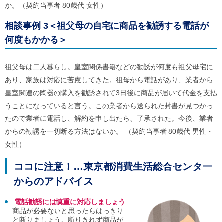
か。（契約当事者 80歳代 女性）
ご
利
用
相談事例 3＜祖父母の自宅に商品を勧誘する電話が
案
何度もかかる＞
内
(
i
)
祖父母は二人暮らし。皇室関係書籍などの勧誘が何度も祖父母宅に
へ
あり、家族は対応に苦慮してきた。祖母から電話があり、業者から
皇室関連の陶器の購入を勧誘されて3日後に商品が届いて代金を支払
うことになっていると言う。この業者から送られた封書が見つかっ
たので業者に電話し、解約を申し出たら、了承された。今後、業者
からの勧誘を一切断る方法はないか。 （契約当事者 80歳代 男性・
女性）
ココに注意！…東京都消費生活総合センター
からのアドバイス
電話勧誘には慎重に対応しましょう
商品が必要ないと思ったらはっきり
と断りましょう。断りきれず商品が