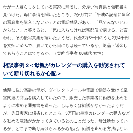
ル
ナ
母が一人暮らしをしている実家に帰省し、分厚い写真集と領収書を
ビ
見つけた。母に事情を聞いたところ、2か月前に「平成の記念に皇室
ゲ
の写真集を購入しないか」との電話勧誘があり、「見てみないとわ
ー
シ
からない」と答えると、「気に入らなければ宅配便で戻せる」と言
ョ
われ、その後写真集が届いたようだ。代金3万6千円のうち2万4千円
ン
(
を支払い済みで、届いてから日にちは経っているが、返品・返金し
g
てもらうことはできるか。（契約当事者 80歳代 女性）
)
へ
ロ
相談事例 2＜母親がカレンダーの購入を勧誘されて
ー
いて断り切れるか心配＞
カ
ル
ナ
他県に住む高齢の母が、ダイレクトメールや電話で勧誘を受けて皇
ビ
(
室関連の商品を購入していたので、販売した事業者に勧誘を止める
l
)
ように求める通知書を送った。しばらくは勧誘がなかったようだ
へ
が、先日実家に帰省したところ、3万円の皇室カレンダーの購入など
サ
イ
を勧める電話がかかってきているとのことだった。母は断わってい
ト
るが、どこまで断り続けられるか心配だ。勧誘を止める方法はない
の