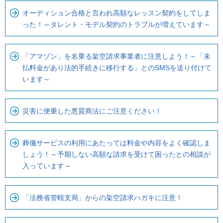
ま
ロ
で
ー
オーディション合格と言われ高額なレッスン契約をしてしま
った！～タレント・モデル契約のトラブルが増えています～
で
カ
す
ル
。
ナ
「アマゾン」を名乗る架空請求事業者に注意しよう！～「未
ビ
払料金があり法的手続きに移行する」とのSMSを送り付けて
で
います～
す
災害に便乗した悪質商法にご注意ください！
葬儀サービスの利用にあたっては料金や内容をよく確認しま
しょう！～予期しない高額な請求を受けて困ったとの相談が
入っています～
「法務省管轄支局」からの架空請求ハガキに注意！