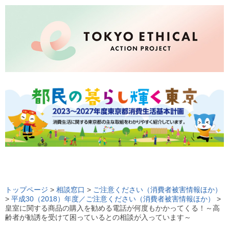
ロ
ー
トップページ
>
相談窓口
>
ご注意ください（消費者被害情報ほか）
>
平成30（2018）年度／ご注意ください（消費者被害情報ほか）
>
カ
皇室に関する商品の購入を勧める電話が何度もかかってくる！～高
ル
齢者が勧誘を受けて困っているとの相談が入っています～
ナ