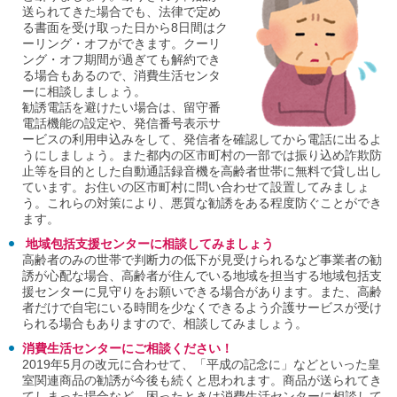
送られてきた場合でも、法律で定め
る書面を受け取った日から8日間はク
ーリング・オフができます。クーリ
ング・オフ期間が過ぎても解約でき
る場合もあるので、消費生活センタ
ーに相談しましょう。
勧誘電話を避けたい場合は、留守番
電話機能の設定や、発信番号表示サ
ービスの利用申込みをして、発信者を確認してから電話に出るよ
うにしましょう。また都内の区市町村の一部では振り込め詐欺防
止等を目的とした自動通話録音機を高齢者世帯に無料で貸し出し
ています。お住いの区市町村に問い合わせて設置してみましょ
う。これらの対策により、悪質な勧誘をある程度防ぐことができ
ます。
地域包括支援センターに相談してみましょう
高齢者のみの世帯で判断力の低下が見受けられるなど事業者の勧
誘が心配な場合、高齢者が住んでいる地域を担当する地域包括支
援センターに見守りをお願いできる場合があります。また、高齢
者だけで自宅にいる時間を少なくできるよう介護サービスが受け
られる場合もありますので、相談してみましょう。
消費生活センターにご相談ください！
2019年5月の改元に合わせて、「平成の記念に」などといった皇
室関連商品の勧誘が今後も続くと思われます。商品が送られてき
てしまった場合など、困ったときは消費生活センターに相談して