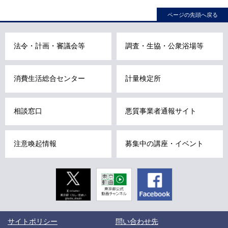
ビ
ページの先頭へ戻る
こ
こ
法令・計画・審議会等
調査・生協・公衆浴場等
ま
で
で
消費生活総合センター
計量検定所
す
。
相談窓口
悪質事業者通報サイト
注意喚起情報
募集中の講座・イベント
Twitter
東京動画
Facebook
東京都公式
動画チャン
ネル
こ
サイトポリシー
問い合わせ先
こ