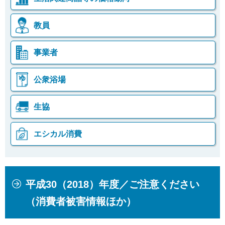
教員
事業者
公衆浴場
生協
エシカル消費
本
こ
平成30（2018）年度／ご注意ください
文
こ
こ
か
（消費者被害情報ほか）
こ
ら