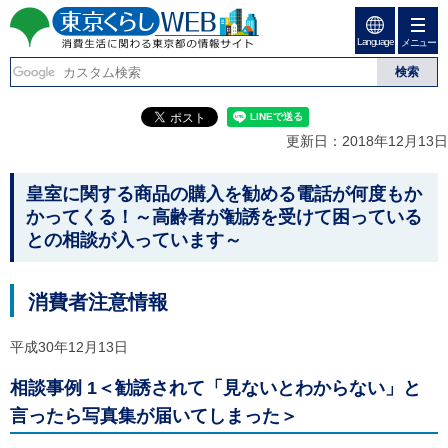
ペ
ペ
ー
ー
Language
ジ
ジ
メニュー
東京くらしweb
の
内
先
を
消費生活に関わる東京
頭
移
こ
グ
で
動
こ
ロ
都の情報サイト
す
す
か
ー
更新日：2018年12月13日
る
ら
バ
た
グ
ル
こ
め
ロ
メ
皇室に関する商品の購入を勧める電話が何度もか
の
ー
ニ
こ
かってくる！～高齢者が勧誘を受けて困っている
リ
バ
ュ
か
との相談が入っています～
ン
ル
ー
ク
ナ
こ
ら
本
ビ
こ
本
文
で
ま
消費者注意情報
(
す
で
文
c
。
で
で
)
平成30年12月13日
す
へ
す
。
グ
相談事例 1＜勧誘されて「見ないとわからない」と
ロ
言ったら写真集が届いてしまった＞
ー
バ