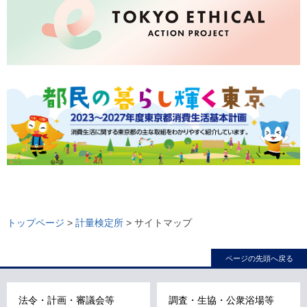
ロ
ー
トップページ
>
計量検定所
> サイトマップ
カ
ル
ページの先頭へ戻る
ナ
ビ
法令・計画・審議会等
調査・生協・公衆浴場等