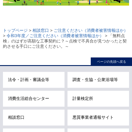
ロ
ー
トップページ
>
相談窓口
>
ご注意ください（消費者被害情報ほか）
>
令和3年度／ご注意ください（消費者被害情報ほか）
> 「無料点
カ
検」のはずが高額な工事契約に？～点検で不具合が見つかったと契
ル
約させる手口にご注意ください。～
ナ
ビ
ページの先頭へ戻る
こ
こ
法令・計画・審議会等
調査・生協・公衆浴場等
ま
で
で
消費生活総合センター
計量検定所
す
。
相談窓口
悪質事業者通報サイト