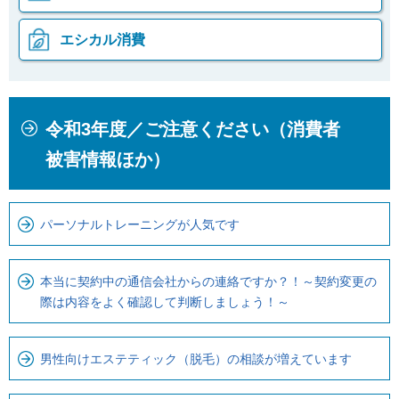
エシカル消費
本
こ
令和3年度／ご注意ください（消費者
文
こ
こ
か
被害情報ほか）
こ
ら
ま
ロ
で
ー
パーソナルトレーニングが人気です
で
カ
す
ル
本当に契約中の通信会社からの連絡ですか？！～契約変更の
。
ナ
際は内容をよく確認して判断しましょう！～
ビ
で
男性向けエステティック（脱毛）の相談が増えています
す