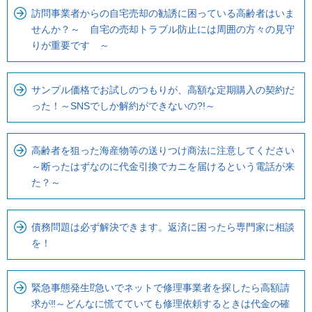
訪問事業者からの自宅売却の勧誘に困っている高齢者はいま
せんか？～ 自宅の売却トラブル防止には周囲の方々の見守
りが重要です ～
サンプル価格でお試しのつもりが、高額な定期購入の契約だ
った！～SNSでしか解約ができないの?!～
高齢者を狙った海産物等の送りつけ商法に注意してください
～断ったはずなのに代金引換でカニを届けるという電話が来
た？～
債務問題は必ず解決できます。返済に困ったら専門家に相談
を！
緊急事態発生⁉急いでネットで修理事業者を探したら高額請
求が‼～どんなに慌てていても修理依頼するときは代金の確