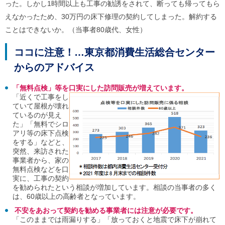
った。しかし1時間以上も工事の勧誘をされて、断っても帰ってもら
ご
利
えなかったため、30万円の床下修理の契約してしまった。解約する
用
ことはできないか。（当事者80歳代、女性）
案
内
ココに注意！…東京都消費生活総合センター
(
i
からのアドバイス
)
へ
「無料点検」等を口実にした訪問販売が増えています。
「近くで工事をし
ていて屋根が壊れ
ているのが見え
た」「無料でシロ
アリ等の床下点検
をする」などと、
突然、来訪された
事業者から、家の
無料点検などを口
実に、工事の契約
を勧められたという相談が増加しています。相談の当事者の多く
は、60歳以上の高齢者となっています。
不安をあおって契約を勧める事業者には注意が必要です。
「このままでは雨漏りする」「放っておくと地震で床下が崩れて