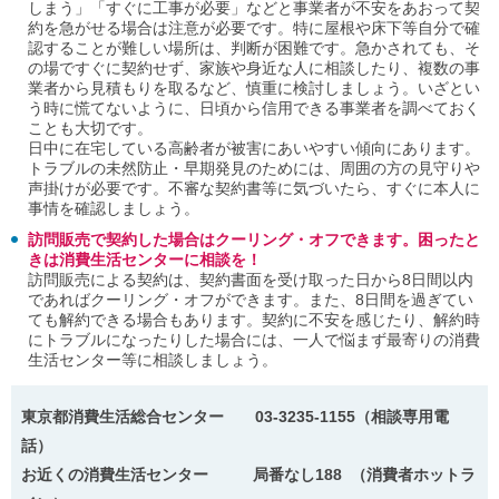
しまう」「すぐに工事が必要」などと事業者が不安をあおって契
約を急がせる場合は注意が必要です。特に屋根や床下等自分で確
認することが難しい場所は、判断が困難です。急かされても、そ
の場ですぐに契約せず、家族や身近な人に相談したり、複数の事
業者から見積もりを取るなど、慎重に検討しましょう。いざとい
う時に慌てないように、日頃から信用できる事業者を調べておく
ことも大切です。
日中に在宅している高齢者が被害にあいやすい傾向にあります。
トラブルの未然防止・早期発見のためには、周囲の方の見守りや
声掛けが必要です。不審な契約書等に気づいたら、すぐに本人に
事情を確認しましょう。
訪問販売で契約した場合はクーリング・オフできます。困ったと
きは消費生活センターに相談を！
訪問販売による契約は、契約書面を受け取った日から8日間以内
であればクーリング・オフができます。また、8日間を過ぎてい
ても解約できる場合もあります。契約に不安を感じたり、解約時
にトラブルになったりした場合には、一人で悩まず最寄りの消費
生活センター等に相談しましょう。
東京都消費生活総合センター 03-3235-1155（相談専用電
話）
お近くの消費生活センター 局番なし188 （消費者ホットラ