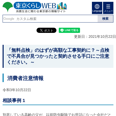
ペ
ペ
ー
ー
Language
ジ
ジ
メニュー
東京くらしweb
の
内
先
を
消費生活に関わる東京
頭
移
こ
グ
で
動
こ
ロ
都の情報サイト
す
す
か
ー
更新日：2021年10月22日
る
ら
バ
た
グ
ル
こ
め
ロ
メ
「無料点検」のはずが高額な工事契約に？～点検
の
ー
ニ
こ
で不具合が見つかったと契約させる手口にご注意
リ
バ
ュ
か
ください。～
ン
ル
ー
ク
ナ
こ
ら
本
ビ
こ
本
文
で
ま
消費者注意情報
(
す
で
文
c
。
で
で
)
令和3年10月22日
す
へ
す
。
グ
相談事例 1
ロ
ー
バ
別居している高齢の父が、以前防虫駆除でお世話になった会社だと