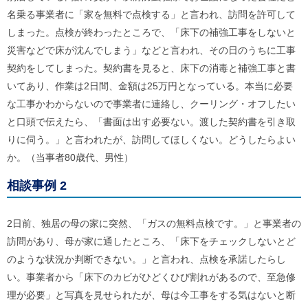
ル
名乗る事業者に「家を無料で点検する」と言われ、訪問を許可して
ナ
ビ
しまった。点検が終わったところで、「床下の補強工事をしないと
ゲ
災害などで床が沈んでしまう」などと言われ、その日のうちに工事
ー
シ
契約をしてしまった。契約書を見ると、床下の消毒と補強工事と書
ョ
いてあり、作業は2日間、金額は25万円となっている。本当に必要
ン
(
な工事かわからないので事業者に連絡し、クーリング・オフしたい
g
と口頭で伝えたら、「書面は出す必要ない。渡した契約書を引き取
)
へ
りに伺う。」と言われたが、訪問してほしくない。どうしたらよい
ロ
か。（当事者80歳代、男性）
ー
カ
相談事例 2
ル
ナ
ビ
(
2日前、独居の母の家に突然、「ガスの無料点検です。」と事業者の
l
訪問があり、母が家に通したところ、「床下をチェックしないとど
)
へ
のような状況か判断できない。」と言われ、点検を承諾したらし
サ
い。事業者から「床下のカビがひどくひび割れがあるので、至急修
イ
ト
理が必要」と写真を見せられたが、母は今工事をする気はないと断
の