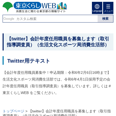
ペ
ペ
ー
ー
Language
ジ
ジ
メニュー
東京くらしweb
の
内
先
を
消費生活に関わる東京
頭
移
こ
グ
で
動
こ
ロ
都の情報サイト
す
す
か
ー
こ
【twitter】会計年度任用職員を募集します（取引
る
ら
バ
こ
た
指導調査員）（生活文化スポーツ局消費生活部）
グ
ル
め
ロ
メ
か
の
ー
ニ
ら
リ
バ
ュ
Twitter用テキスト
ン
ル
ー
本
ク
ナ
こ
文
本
ビ
こ
【会計年度任用職員募集中！申込期限：令和6年2月6日16時まで】
文
で
ま
で
生活文化スポーツ局消費生活部では、令和6年4月1日採用予定の会
(
す
で
す
c
計年度任用職員（取引指導調査員）を募集しています。詳しくは #
。
で
)
す
東京くらしWEB をご覧ください。
へ
。
グ
本
ロ
ー
文
トップページ
> 【twitter】会計年度任用職員を募集します（取引指
バ
導調査員）（生活文化スポーツ局消費生活部）