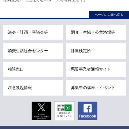
こ
ル
ナ
こ
ビ
ページの先頭へ戻る
ま
ゲ
ー
で
シ
で
法令・計画・審議会等
調査・生協・公衆浴場等
ョ
ン
す
(
。
g
消費生活総合センター
計量検定所
)
へ
サ
イ
相談窓口
悪質事業者通報サイト
ト
の
ご
注意喚起情報
募集中の講座・イベント
利
用
案
内
Twitter
東京動画
Facebook
(
東京都公式
i
動画チャン
)
ネル
へ
こ