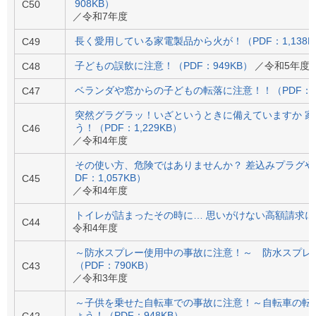
ル
908KB）
C50
ナ
／令和7年度
ビ
長く愛用している家電製品から火が！（PDF：1,138K
ゲ
C49
ー
子どもの誤飲に注意！（PDF：949KB）
／令和5年度
C48
シ
ョ
ベランダや窓からの子どもの転落に注意！！（PDF：76
C47
ン
(
突然グラグラッ！いざというときに備えていますか 
g
)
う！（PDF：1,229KB）
C46
へ
／令和4年度
ロ
ー
その使い方、危険ではありませんか？ 差込みプラグや
カ
DF：1,057KB）
C45
ル
／令和4年度
ナ
ビ
トイレが詰まったその時に… 思いがけない高額請求にご
C44
(
令和4年度
l
)
～防水スプレー使用中の事故に注意！～ 防水スプレ
へ
（PDF：790KB）
C43
サ
／令和3年度
イ
ト
～子供を乗せた自転車での事故に注意！～自転車の転
の
ょう！（PDF：948KB）