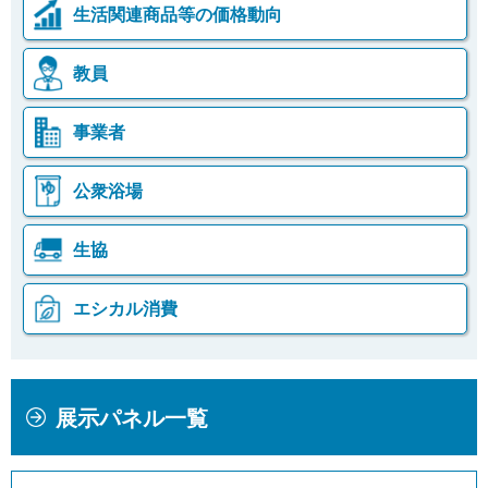
生活関連商品等の価格動向
教員
事業者
公衆浴場
生協
エシカル消費
本
こ
展示パネル一覧
文
こ
こ
か
こ
ら