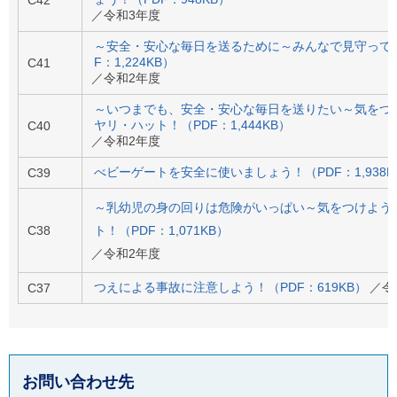
C42
ご
／令和3年度
利
用
～安全・安心な毎日を送るために～みんなで見守って
案
F：1,224KB）
C41
内
／令和2年度
(
i
～いつまでも、安全・安心な毎日を送りたい～気をつ
)
ヤリ・ハット！（PDF：1,444KB）
C40
へ
／令和2年度
べビーゲートを安全に使いましょう！（PDF：1,938K
C39
～乳幼児の身の回りは危険がいっぱい～気をつけよう
C38
ト！（PDF：1,071KB）
／令和2年度
つえによる事故に注意しよう！（PDF：619KB）
／令
C37
お問い合わせ先