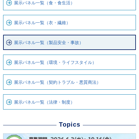
展示パネル一覧（食・食生活）
ま
ロ
で
ー
で
カ
展示パネル一覧（衣・繊維）
す
ル
。
ナ
展示パネル一覧（製品安全・事故）
ビ
で
す
展示パネル一覧（環境・ライフスタイル）
展示パネル一覧（契約トラブル・悪質商法）
展示パネル一覧（法律・制度）
Topics