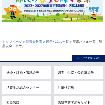
ロ
ー
トップページ
>
消費者教育
>
展示パネル一覧
> 展示パネル一覧（製
品安全・事故）
カ
ル
ページの先頭へ戻る
ナ
ビ
こ
法令・計画・審議会等
調査・生協・公衆浴場等
こ
ま
消費生活総合センター
計量検定所
で
で
す
相談窓口
悪質事業者通報サイト