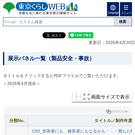
ペ
ペ
ー
ー
Language
ジ
ジ
メニュー
東京くらしweb
の
内
先
を
消費生活に関わる東京
頭
移
こ
グ
で
動
こ
ロ
都の情報サイト
す
す
か
ー
更新日：2026年4月20日
る
ら
バ
た
グ
ル
こ
め
ロ
メ
展示パネル一覧（製品安全・事故）
の
ー
ニ
こ
リ
バ
ュ
か
ン
ル
ー
タイトルをクリックするとPDFファイルでご覧いただけます。
ク
ナ
こ
ら
＜2026年4月現在＞
本
ビ
こ
本
文
で
ま
(
す
で
文
画面サイズで表示
c
。
で
で
)
す
へ
す
。
グ
ロ
分類No.
タイトル／制作年度
ー
バ
C50_加害者にも、被害者にもなるかも・・・畳んだ時