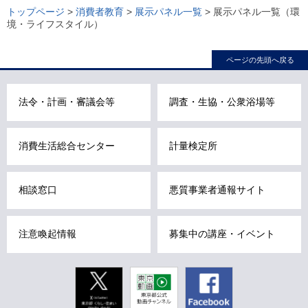
ー
トップページ
>
消費者教育
>
展示パネル一覧
> 展示パネル一覧（環
境・ライフスタイル）
カ
ル
ページの先頭へ戻る
ナ
ビ
こ
法令・計画・審議会等
調査・生協・公衆浴場等
こ
ま
消費生活総合センター
計量検定所
で
で
す
相談窓口
悪質事業者通報サイト
。
注意喚起情報
募集中の講座・イベント
Twitter
東京動画
Facebook
東京都公式
動画チャン