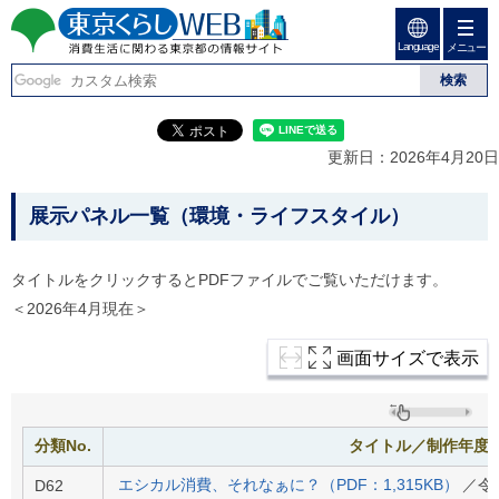
ペ
ペ
ー
ー
Language
ジ
ジ
メニュー
東京くらしweb
の
内
先
を
消費生活に関わる東京
頭
移
こ
グ
で
動
こ
ロ
都の情報サイト
す
す
か
ー
更新日：2026年4月20日
る
ら
バ
た
グ
ル
こ
め
ロ
メ
展示パネル一覧（環境・ライフスタイル）
の
ー
ニ
こ
リ
バ
ュ
か
ン
ル
ー
タイトルをクリックするとPDFファイルでご覧いただけます。
ク
ナ
こ
ら
＜2026年4月現在＞
本
ビ
こ
本
文
で
ま
(
す
で
文
画面サイズで表示
c
。
で
で
)
す
へ
す
。
グ
ロ
分類No.
タイトル／制作年度
ー
バ
エシカル消費、それなぁに？（PDF：1,315KB）
／令
D62