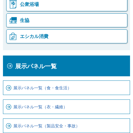
公衆浴場
生協
エシカル消費
本
こ
展示パネル一覧
文
こ
こ
か
こ
ら
展示パネル一覧（食・食生活）
ま
ロ
で
ー
で
カ
展示パネル一覧（衣・繊維）
す
ル
。
ナ
展示パネル一覧（製品安全・事故）
ビ