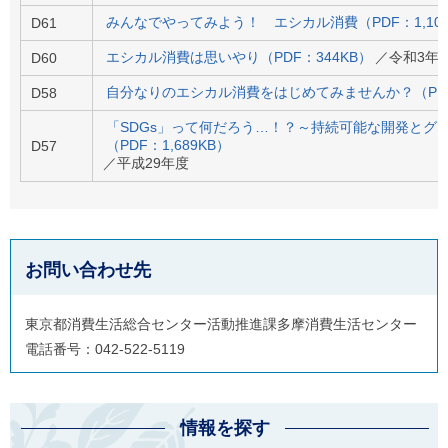
ル
みんなでやってみよう！ エシカル消費（PDF：1,105
ナ
D61
ビ
エシカル消費は思いやり（PDF：344KB）
／令和3年
D60
ゲ
ー
自分なりのエシカル消費をはじめてみませんか？（PDF
D58
シ
ョ
「SDGs」って何だろう…！？～持続可能な開発とグ
ン
（PDF：1,689KB）
D57
(
／平成29年度
g
)
へ
ロ
ー
カ
お問い合わせ先
ル
ナ
ビ
(
東京都消費生活総合センター活動推進課多摩消費生活センター
l
電話番号：042-522-5119
)
へ
サ
イ
ト
情報を探す
の