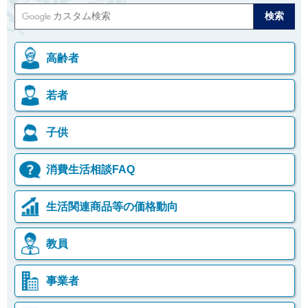
ご
利
用
案
高齢者
内
(
i
)
若者
へ
子供
消費生活相談FAQ
生活関連商品等の価格動向
教員
事業者