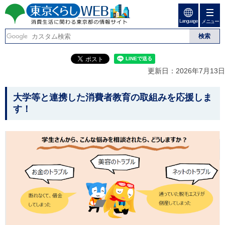
ペ
ペ
ー
ー
Language
ジ
ジ
メニュー
東京くらしweb
の
内
先
を
消費生活に関わる東京
頭
移
こ
グ
で
動
こ
ロ
都の情報サイト
す
す
か
ー
更新日：2026年7月13日
る
ら
バ
た
グ
ル
こ
め
ロ
メ
大学等と連携した消費者教育の取組みを応援しま
の
ー
ニ
こ
す！
リ
バ
ュ
か
ン
ル
ー
ク
ナ
こ
ら
本
ビ
こ
本
文
で
ま
(
す
で
文
c
。
で
で
)
す
へ
す
。
グ
ロ
ー
バ