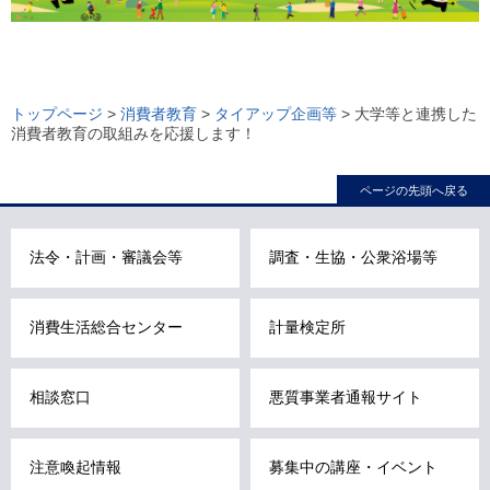
ロ
ー
トップページ
>
消費者教育
>
タイアップ企画等
> 大学等と連携した
消費者教育の取組みを応援します！
カ
ル
ページの先頭へ戻る
ナ
ビ
こ
法令・計画・審議会等
調査・生協・公衆浴場等
こ
ま
消費生活総合センター
計量検定所
で
で
す
相談窓口
悪質事業者通報サイト
。
注意喚起情報
募集中の講座・イベント