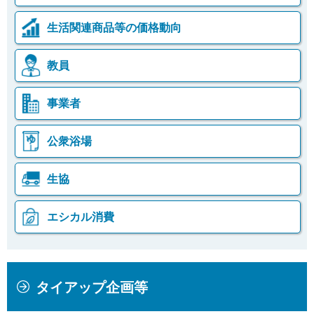
生活関連商品等の価格動向
教員
事業者
公衆浴場
生協
エシカル消費
本
こ
タイアップ企画等
文
こ
こ
か