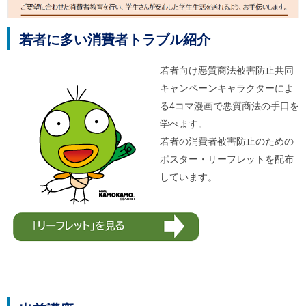
ル
ナ
ビ
若者に多い消費者トラブル紹介
ゲ
ー
シ
若者向け悪質商法被害防止共同
ョ
キャンペーンキャラクターによ
ン
(
る4コマ漫画で悪質商法の手口を
g
)
学べます。
へ
若者の消費者被害防止のための
ロ
ー
ポスター・リーフレットを配布
カ
しています。
ル
ナ
ビ
(
l
)
へ
サ
イ
ト
の