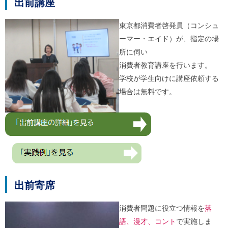
出前講座
ご
利
用
東京都消費者啓発員（コンシュ
案
ーマー・エイド）が、指定の場
内
(
所に伺い
i
消費者教育講座を行います。
)
へ
学校が学生向けに講座依頼する
場合は無料です。
出前寄席
消費者問題に役立つ情報を
落
語、漫才、コント
で実施しま