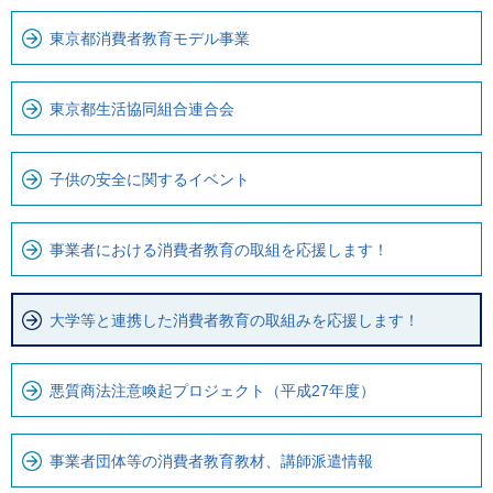
こ
ら
東京都消費者教育モデル事業
ま
ロ
で
ー
で
カ
東京都生活協同組合連合会
す
ル
。
ナ
子供の安全に関するイベント
ビ
で
す
事業者における消費者教育の取組を応援します！
大学等と連携した消費者教育の取組みを応援します！
悪質商法注意喚起プロジェクト（平成27年度）
事業者団体等の消費者教育教材、講師派遣情報