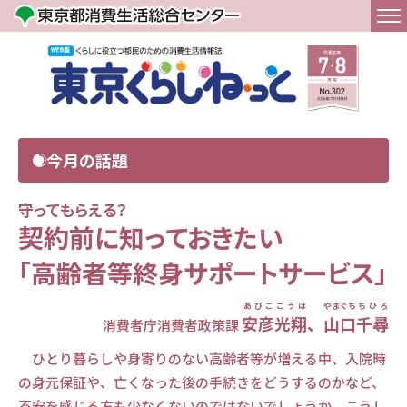
今月の話題
守ってもらえる？
契約前に知っておきたい
「高齢者等終身サポートサービス」
あびこ
こうは
やまぐち
ちひろ
安彦
光翔
、
山口
千尋
消費者庁消費者政策課
ひとり暮らしや身寄りのない高齢者等が増える中、入院時
の身元保証や、亡くなった後の手続きをどうするのかなど、
不安を感じる方も少なくないのではないでしょうか。こうし