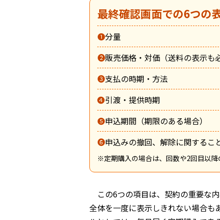
最終確認画面での6つの
❶
分量
❷
販売価格・対価（送料の表示も
❸
支払の時期・方法
❹
引渡・提供時期
❺
申込期間（期限のある場合）
❻
申込みの撤回、解除に関するこ
※定期購入の場合は、回数や2回目以降
この6つの項目は、契約の重要な
全体を一度に表示しきれない場合も