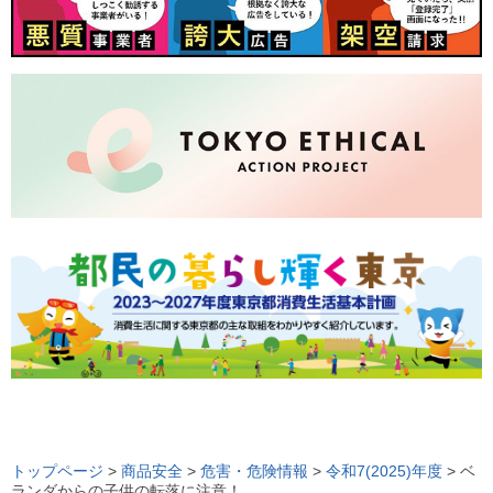
ロ
ー
トップページ
>
商品安全
>
危害・危険情報
>
令和7(2025)年度
> ベ
ランダからの子供の転落に注意！