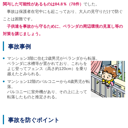
ル
関与した可能性があるものは84.8％（78件）
でした。
ナ
事故は保護者在宅中にも起こっており、大人の見守りだけで防ぐ
ビ
ゲ
ことは困難です。
ー
子供達を事故から守るために、ベランダの周辺環境の見直し等の
シ
ョ
対策を講じましょう。
ン
(
事故事例
g
)
へ
マンション3階に住む2歳男児がベランダから転落。
ロ
ベランダに水槽等が置かれており、これらを
ー
よじ登ってフェンス（高さ約120cm）を乗り
カ
越えたとみられる。
ル
マンション12階のバルコニーから4歳男児が転
ナ
落。
ビ
バルコニーに室外機があり、その上に上って
(
l
転落したものと推定される。
)
へ
サ
イ
事故を防ぐポイント
ト
の