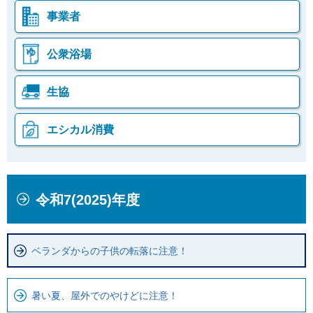
事業者
公衆浴場
生協
エシカル消費
本
こ
令和7(2025)年度
文
こ
こ
か
こ
ら
ベランダからの子供の転落に注意！
ま
ロ
で
ー
で
カ
暑い夏、屋外でのやけどに注意！
す
ル