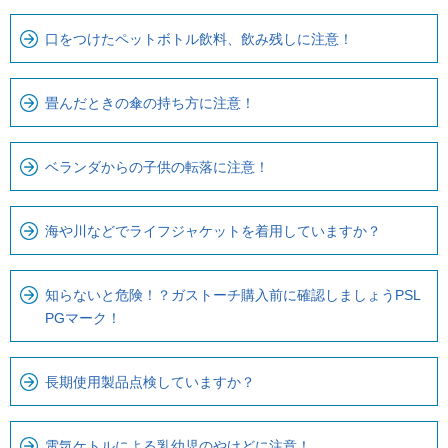
。
ナ
口をつけたペットボトル飲料、飲み残しに注意！
ビ
で
す
畳んだときの傘の持ち方に注意！
ベランダからの子供の転落に注意！
海や川などでライフジャケットを着用していますか？
知らないと危険！？ガストーチ購入前に確認しましょうPSL
PGマーク！
長期使用製品点検していますか？
電気ケトルによる乳幼児のやけどに注意！