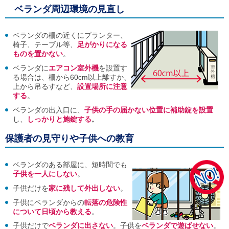
ご
ベランダ周辺環境の見直し
利
用
案
ベランダの柵の近くにプランター、
内
椅子、テーブル等、
足がかりになる
(
ものを置かない
。
i
ベランダに
エアコン室外機
を設置す
)
へ
る場合は、柵から60cm以上離すか、
上から吊るすなど、
設置場所に注意
する
。
ベランダの出入口に、
子供の手の届かない位置に補助錠を設置
し、
しっかりと施錠する
。
保護者の見守りや子供への教育
ベランダのある部屋に、短時間でも
子供を一人にしない
。
子供だけを
家に残して外出しない
。
子供にベランダからの
転落の危険性
について日頃から教える
。
子供だけで
ベランダに出さない
。子供を
ベランダで遊ばせない
。