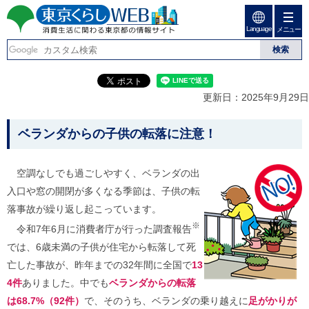
ペ
ペ
ー
ー
Language
ジ
ジ
メニュー
東京くらしweb
の
内
先
を
消費生活に関わる東京
頭
移
こ
グ
で
動
こ
ロ
都の情報サイト
す
す
か
ー
更新日：2025年9月29日
る
ら
バ
た
グ
ル
こ
め
ロ
メ
ベランダからの子供の転落に注意！
の
ー
ニ
こ
リ
バ
ュ
か
ン
ル
ー
空調なしでも過ごしやすく、ベランダの出
ク
ナ
こ
ら
入口や窓の開閉が多くなる季節は、子供の転
本
ビ
こ
本
文
で
ま
落事故が繰り返し起こっています。
(
す
で
文
※
c
令和7年6月に消費者庁が行った調査報告
。
で
で
)
す
では、6歳未満の子供が住宅から転落して死
へ
す
。
グ
亡した事故が、昨年までの32年間に全国で
13
ロ
4件
ありました。中でも
ベランダからの転落
ー
バ
は68.7%（92件）
で、そのうち、ベランダの乗り越えに
足がかりが