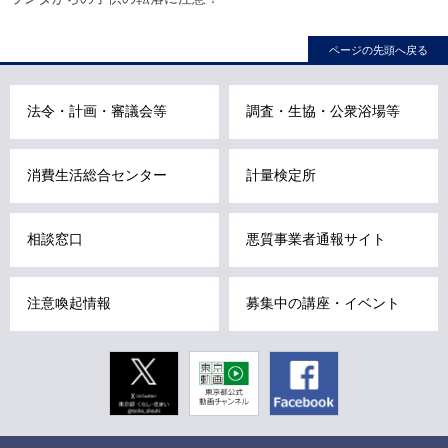
カ
ル
ページの先頭へ戻る
ナ
ビ
こ
法令・計画・審議会等
調査・生協・公衆浴場等
こ
ま
消費生活総合センター
計量検定所
で
で
す
相談窓口
悪質事業者通報サイト
。
注意喚起情報
募集中の講座・イベント
Twitter
東京動画
Facebook
東京都公式
動画チャン
ネル
こ