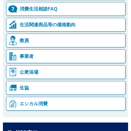
消費生活相談FAQ
生活関連商品等の価格動向
教員
事業者
公衆浴場
生協
エシカル消費
本
こ