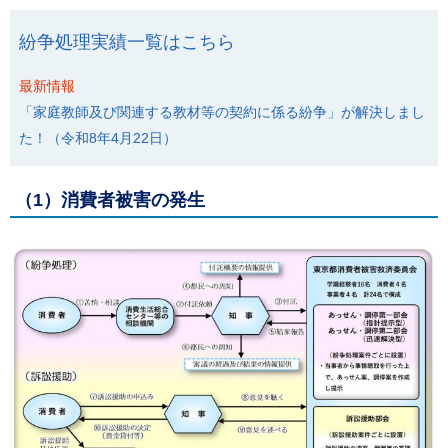
ル
ナ
紛争処理実績一覧はこちら
ビ
ゲ
ー
最新情報
シ
「家庭教師及び関連する教材等の契約に係る紛争」が解決しまし
ョ
ン
た！（令和8年4月22日）
(
g
)
へ
（1）消費者被害の発生
ロ
ー
カ
ル
ナ
ビ
(
l
)
へ
サ
イ
ト
の