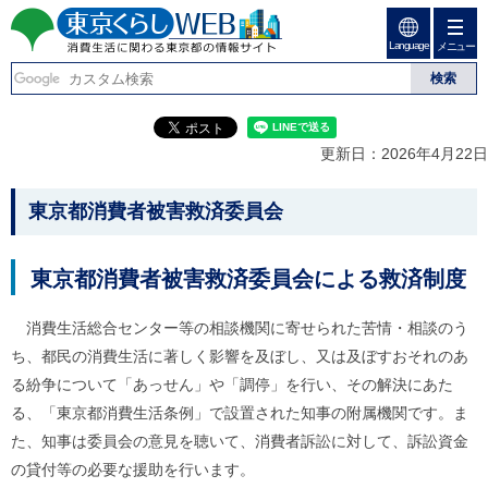
ペ
ペ
ー
ー
Language
ジ
ジ
メニュー
東京くらしweb
の
内
先
を
消費生活に関わる東京
頭
移
こ
グ
で
動
こ
ロ
都の情報サイト
す
す
か
ー
更新日：2026年4月22日
る
ら
バ
た
グ
ル
こ
め
ロ
メ
東京都消費者被害救済委員会
の
ー
ニ
こ
リ
バ
ュ
か
ン
ル
ー
東京都消費者被害救済委員会による救済制度
ク
ナ
こ
ら
本
ビ
こ
本
文
で
ま
消
費生活総合センター等の相談機関に寄せられた苦情・相談のう
(
す
で
文
ち、都民の消費生活に著しく影響を及ぼし、又は及ぼすおそれのあ
c
。
で
で
)
す
る紛争について「あっせん」や「調停」を行い、その解決にあた
へ
す
。
る、「東京都消費生活条例」で設置された知事の附属機関です。ま
グ
ロ
た、知事は委員会の意見を聴いて、消費者訴訟に対して、訴訟資金
ー
の貸付等の必要な援助を行います。
バ