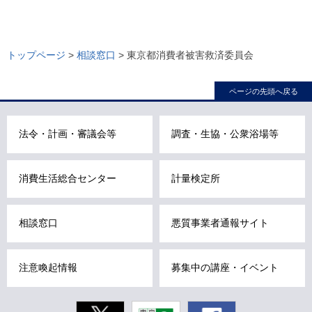
ロ
ー
トップページ
>
相談窓口
> 東京都消費者被害救済委員会
カ
ル
ページの先頭へ戻る
ナ
ビ
法令・計画・審議会等
調査・生協・公衆浴場等
こ
こ
ま
消費生活総合センター
計量検定所
で
で
相談窓口
悪質事業者通報サイト
す
。
注意喚起情報
募集中の講座・イベント
Twitter
東京動画
Facebook