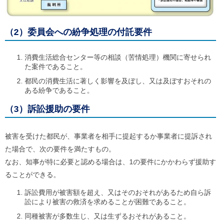
ご
利
用
（2）委員会への紛争処理の付託要件
案
内
(
消費生活総合センター等の相談（苦情処理）機関に寄せられ
i
)
た案件であること。
へ
都民の消費生活に著しく影響を及ぼし、又は及ぼすおそれの
ある紛争であること。
（3）訴訟援助の要件
被害を受けた都民が、事業者を相手に提起するか事業者に提訴され
た場合で、次の要件を満たすもの。
なお、知事が特に必要と認める場合は、1の要件にかかわらず援助す
ることができる。
訴訟費用が被害額を超え、又はそのおそれがあるため自ら訴
訟により被害の救済を求めることが困難であること。
同種被害が多数生じ、又は生ずるおそれがあること。