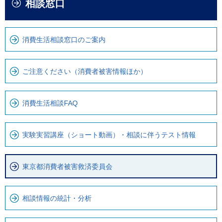
相談窓口
文
こ
こ
か
こ
ら
消費生活相談窓口のご案内
ま
ロ
で
ー
で
カ
ご注意ください（消費者被害情報ほか）
す
ル
。
ナ
消費生活相談FAQ
ビ
で
す
実験実習講座（ショート動画）・相談に伴うテスト情報
東京都消費者被害救済委員会
相談情報の統計・分析