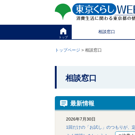
ペ
ペ
東京くらしweb
ー
ー
ジ
ジ
消費生活に関わる東京
の
内
先
を
サイト
こ
頭
移
相談窓口
こ
で
動
か
トップ
す
す
グ
ら
る
ロ
グ
トップページ
> 相談窓口
た
ー
ロ
め
バ
ー
の
ル
バ
リ
メ
こ
ル
ン
ニ
ナ
相談窓口
こ
ク
ュ
ビ
本
ー
か
で
文
こ
す
ら
(
こ
。
c
本
ま
最新情報
)
で
文
へ
で
グ
で
す
2026年7月30日
ロ
。
す
ー
1回だけの「お試し」のつもりが、
バ