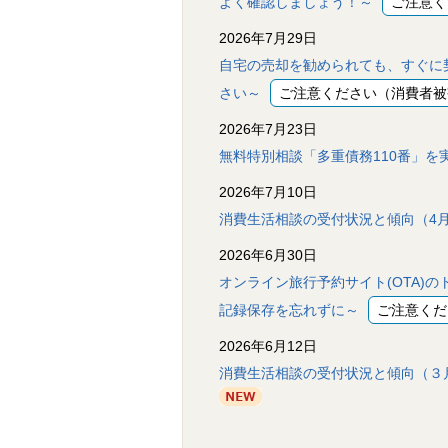
よく確認しましょう！～
ご注意く
ル
ナ
2026年7月29日
ビ
ゲ
自宅の売却を勧められても、すぐに
ー
さい～
ご注意ください（消費者被
シ
ョ
2026年7月23日
ン
(
無料特別相談「多重債務110番」を
g
)
2026年7月10日
へ
ロ
消費生活相談の受付状況と傾向（4
ー
カ
2026年6月30日
ル
オンライン旅行予約サイト(OTA)
ナ
ビ
記録保存を忘れずに～
ご注意くだ
(
l
2026年6月12日
)
へ
消費生活相談の受付状況と傾向（３
サ
イ
ト
の