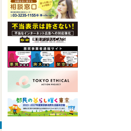
ビ
で
す