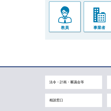
教員
事業者
本
文
こ
こ
ま
法令・計画・審議会等
で
で
す
相談窓口
。