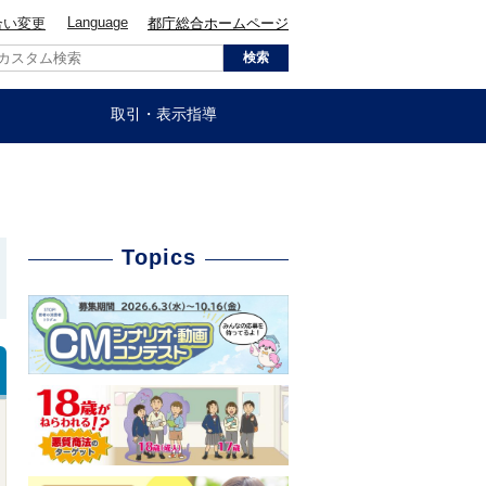
Language
合い変更
都庁総合ホームページ
取引・表示指導
こ
Topics
こ
か
ら
ロ
ー
カ
ル
ナ