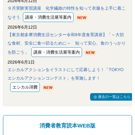
2026年6月12日
ル
ナ
９月実験実習講座 化学繊維の特性を知って衣服を上手に着こ
ビ
なそう
講座・消費生活展等案内
ゲ
ー
2026年6月12日
シ
ョ
【東京都多摩消費生活センター令和8年度食育講座】「～大切
ン
な食材、安全に食べ切るために～ 知って安心、食のうっかり
(
g
を防ごう」
講座・消費生活展等案内
)
へ
2026年6月1日
ロ
エシカルアクションをイラストにして応募しよう！「TOKYO
ー
カ
エシカルアクションコンテスト」を実施します！
ル
ナ
エシカル消費
ビ
(
過去の一覧はこちら
l
)
へ
サ
イ
消費者教育読本WEB版
ト
の