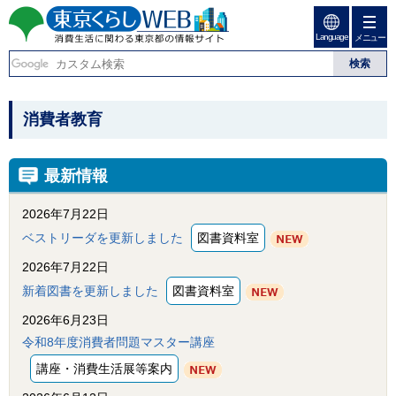
ペ
ペ
ー
ー
Language
ジ
ジ
メニュー
東京くらしweb
の
内
先
を
消費生活に関わる東京
頭
移
こ
グ
で
動
こ
ロ
都の情報サイト
こ
消費者教育
す
す
か
ー
る
こ
ら
バ
た
グ
ル
か
め
ロ
メ
最新情報
ら
の
ー
ニ
リ
バ
ュ
本
2026年7月22日
ン
ル
ー
文
ク
ナ
こ
ベストリーダを更新しました
図書資料室
本
ビ
こ
で
文
で
ま
2026年7月22日
す
(
す
で
新着図書を更新しました
図書資料室
c
。
で
)
す
2026年6月23日
へ
。
グ
令和8年度消費者問題マスター講座
ロ
ー
講座・消費生活展等案内
バ