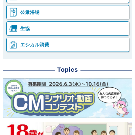
公衆浴場
生協
エシカル消費
本
こ
Topics
文
こ
こ
か
こ
ら
ま
ロ
で
ー
で
カ
す
ル
。
ナ