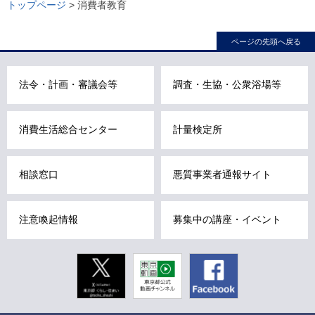
ー
トップページ
> 消費者教育
カ
ル
ページの先頭へ戻る
ナ
ビ
法令・計画・審議会等
調査・生協・公衆浴場等
こ
こ
ま
消費生活総合センター
計量検定所
で
で
相談窓口
悪質事業者通報サイト
す
。
注意喚起情報
募集中の講座・イベント
Twitter
東京動画
Facebook
東京都公式
動画チャン
ネル