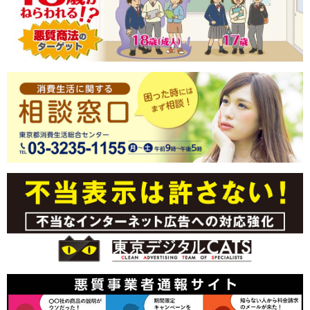
ビ
で
す