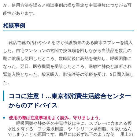
ル
が、使用方法を誤ると相談事例の様な重篤な中毒事故につながる可
ナ
ビ
能性があります。
ゲ
ー
相談事例
シ
ョ
ン
靴店で靴の汚れやシミを防ぐ保護効果のある防水スプレーを購入
(
g
した。自宅マンションの玄関で換気扇を回しながら当該品を数足の
)
靴に噴霧し使用したところ、数時間後に高熱を発熱し、呼吸困難に
へ
ロ
なった。翌日、医療機関を受診したところ、過敏性肺炎と診断され
ー
緊急入院となった。酸素吸入、肺洗浄等の治療を受け、9日間入院し
カ
ル
た。
ナ
ビ
ココに注意！…東京都消費生活総合センター
(
l
からのアドバイス
)
へ
使用の際は注意事項をよく読み、守りましょう。
サ
呼吸困難や肺炎等の中毒症状は主に、スプレーに含まれる撥
イ
水性を有する「フッ素系樹脂」や「シリコン系樹脂」を吸い込ん
ト
でしまうことが原因です。商品には必ず以下のような使 用上の
の