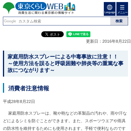
ペ
ペ
ー
ー
Language
ジ
ジ
メニュー
東京くらしweb
の
内
先
を
消費生活に関わる東京
頭
移
こ
グ
で
動
こ
ロ
都の情報サイト
す
す
か
ー
更新日：2016年8月22日
る
ら
バ
た
グ
ル
こ
め
ロ
メ
家庭用防水スプレーによる中毒事故に注意！！
の
ー
ニ
こ
～使用方法を誤ると呼吸困難や肺炎等の重篤な事
リ
バ
ュ
か
故につながります～
ン
ル
ー
ク
ナ
こ
ら
本
ビ
こ
本
文
で
ま
消費者注意情報
(
す
で
文
c
。
で
で
)
平成28年8月22日
す
へ
す
。
グ
家庭用防水スプレーは、靴や鞄などの革製品の汚れや、雨や汗な
ロ
どによるシミを防ぐことができます。また、スポーツウエアや雨具
ー
バ
の防水性を維持するためにも使用されます。手軽で便利なものです