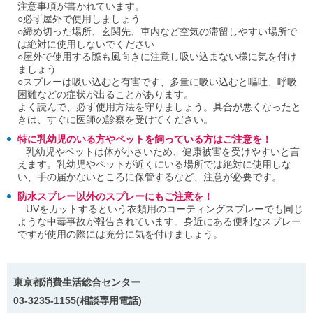
注意事項が書かれています。
ご
○必ず屋外で使用しましょう
利
○締め切った場所、玄関先、車内など空気の滞留しやすい場所で
用
は絶対に使用しないでください
案
○屋外で使用する際も風向きに注意し吸い込まない様に気を付け
内
ましょう
(
○スプレーは吸い込むと有害です、多量に吸い込むと嘔吐、呼吸
i
)
困難などの症状が出ることがあります。
へ
よく読んで、必ず使用方法を守りましょう。具合が悪くなったと
きは、すぐに医師の診察を受けてください。
特に乳幼児のいる方やペットを飼っている方はご注意を！
乳幼児やペットは体が小さいため、健康被害を受けやすいと言
えます。乳幼児やペットが近くにいる場所では絶対に使用しな
い、手の届かないところに保管するなど、注意が必要です。
防水スプレー以外のスプレーにもご注意を！
UVをカットするという衣類用のコーティングスプレーでも同じ
ような中毒事故が報告されています。身近にある便利なスプレー
ですが使用の際には充分に気を付けましょう。
東京都消費生活総合センター
03-3235-1155(相談専用電話)