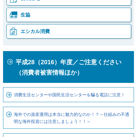
生協
エシカル消費
本
こ
平成28（2016）年度／ご注意ください
文
こ
こ
か
（消費者被害情報ほか）
こ
ら
ま
ロ
で
ー
消費生活センターや国民生活センターを騙る電話に注意！
で
カ
す
ル
海外での資産運用は本当に魅力的なのか！？～仕組みの不透
。
ナ
明な海外投資には注意しましょう！！～
ビ
で