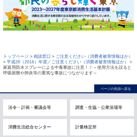
ロ
ー
トップページ
>
相談窓口
>
ご注意ください（消費者被害情報ほか）
>
平成28（2016）年度／ご注意ください（消費者被害情報ほか）
>
カ
家庭用防水スプレーによる中毒事故に注意！！～使用方法を誤ると
ル
呼吸困難や肺炎等の重篤な事故につながります～
ナ
ビ
ページの先頭へ戻る
こ
こ
法令・計画・審議会等
調査・生協・公衆浴場等
ま
で
で
消費生活総合センター
計量検定所
す