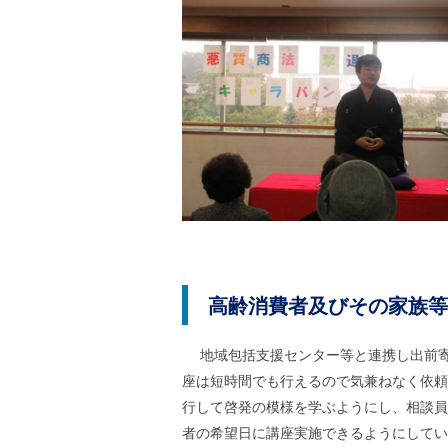
ご
利
用
案
内
(
i
)
へ
高齢消費者及びその家族等
地域包括支援センター等と連携し出前寄
座は短時間でも行えるので気兼ねなく依頼
行して啓発の模様を学ぶようにし、相談員
者の希望日に講座実施できるようにしてい