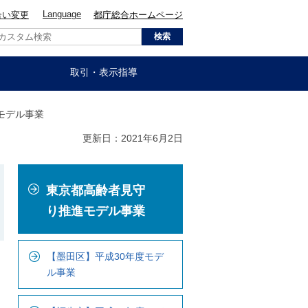
Language
合い変更
都庁総合ホームページ
取引・表示指導
モデル事業
更新日：2021年6月2日
こ
東京都高齢者見守
こ
か
り推進モデル事業
ら
ロ
【墨田区】平成30年度モデ
ー
ル事業
カ
ル