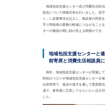
ル
ナ
地域包括支援センター及び消費生活担当
ビ
状況について情報共有を行いました。見守
ゲ
ー
ト」に必要事項を記入し、相談者の同意を
シ
守り関係者の業務の軽減につながることを
ョ
ン
ターの職員の間に顔の見える関係ができ、
(
g
)
へ
ロ
地域包括支援センターと連
ー
カ
前寄席と消費生活相談員に
ル
ナ
ビ
例年、地域包括支援センターが実施して
(
防犯のつどいや地域包括支援センター主催
l
)
出前寄席で、落語や漫才を通して悪質商法
へ
成で、参加者に注意してもらいたい点を印
サ
イ
した。
ト
の