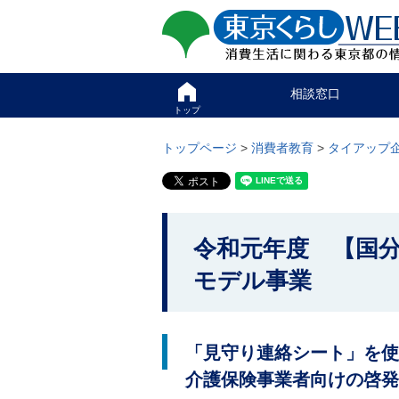
ペ
ペ
東京くらしweb
ー
ー
ジ
ジ
消費生活に関わる東京
の
内
先
を
サイト
こ
頭
移
相談窓口
こ
で
動
か
トップ
す
す
グ
ら
る
ロ
グ
トップページ
>
消費者教育
>
タイアップ
た
ー
ロ
め
バ
ー
の
ル
バ
リ
メ
ル
ン
ニ
ナ
こ
ク
ュ
ビ
令和元年度 【国
こ
本
ー
で
文
こ
か
す
モデル事業
(
こ
。
c
ら
ま
)
で
本
へ
で
グ
文
す
「見守り連絡シート」を使
ロ
で
。
ー
介護保険事業者向けの啓発
す
バ