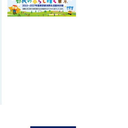
ロ
ー
カ
ル
ナ
ビ
こ
こ
ま
で
で
す
。