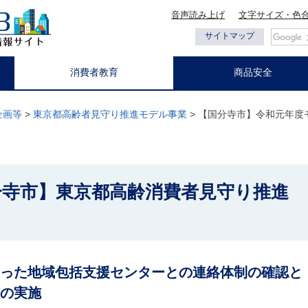
音声読み上げ
文字サイズ・色
都の情報
サイトマップ
消費者教育
商品安全
企画等
>
東京都高齢者見守り推進モデル事業
> 【国分寺市】令和元年度
分寺市】東京都高齢消費者見守り推進
った地域包括支援センターとの連絡体制の確認と
の実施