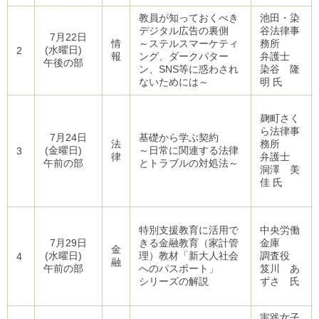
教員が知っておくべき
池田・染
デジタル広告の裏側
谷法律事
7月22日
情
～ステルスマーケティ
務所
(水曜日)
2
報
ング、ダークパター
弁護士
午後の部
ン、SNS等に惑わされ
染谷 隆
ないためには～
明 氏
麹町さく
ら法律事
7月24日
基礎から学ぶ契約
法
務所
(金曜日)
～日常に関連する法律
3
律
弁護士
午前の部
とトラブルの対処法～
洞澤 美
佳 氏
特別支援教育に活用で
中央労働
7月29日
きる金融教育（家計管
金庫
金
(水曜日)
理）教材「新大人社会
調査役
4
融
午前の部
へのパスポート」
笈川 あ
シリーズの解説
ずさ 氏
実践女子