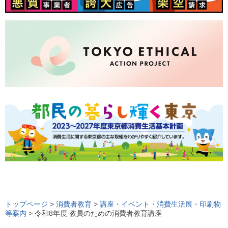
ロ
ー
トップページ
>
消費者教育
>
講座・イベント・消費生活展・印刷物
等案内
> 令和8年度 教員のための消費者教育講座
カ
ル