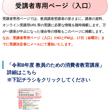
ル
ナ
ビ
ゲ
受講者専用ページでは、教員講座受講者の皆さまに。講座の資料、
ー
シ
オンライン受講用URL等の受講に必要な情報を随時掲載します。万
ョ
が一講座が中止になった場合等の情報もこのページに掲載します。
ン
(
なお、受講者専用ページ（入口）のIDとPWは、17日（金曜日）ま
g
)
でに受講決定者にメールにて通知いたします。
へ
ロ
ー
カ
「令和8年度 教員のための消費者教育講座」
ル
ナ
詳細はこちら
ビ
(
※下記チラシをクリックしてください
l
)
へ
サ
イ
ト
の