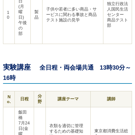
日
独立行政法
(月
子供や若者に多い商品・サ
人国民生活
曜
製
1
ービスに関わる事故と商品
センター
0
日)
品
テスト施設の見学
商品テスト
午後
部
の
部
実験講座
全日程・両会場共通 13時30分～
16時
分
N
日程
講座テーマ
講師
o.
野
飯田
橋
7月24
衣類を適切に管理
日(金
東京都消費生活総
するための基礎知
曜