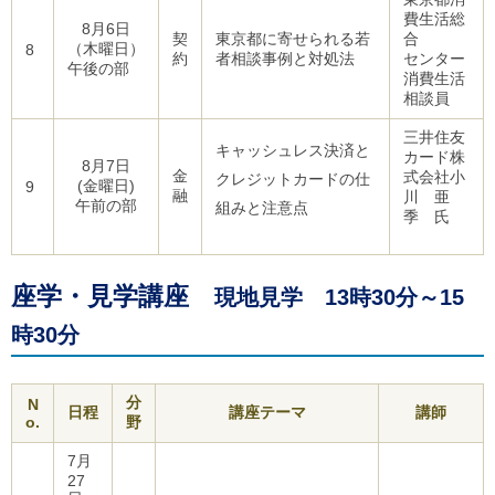
費生活総
8月6日
契
東京都に寄せられる若
合
（木曜日）
8
約
者相談事例と対処法
センター
午後の部
消費生活
相談員
三井住友
キャッシュレス決済と
カード株
8月7日
金
式会社小
クレジットカードの仕
(金曜日)
9
融
川 亜
午前の部
組みと注意点
季 氏
座学・見学講座
現地見学 13時30分～15
時30分
分
N
日程
講座テーマ
講師
o.
野
7月
27