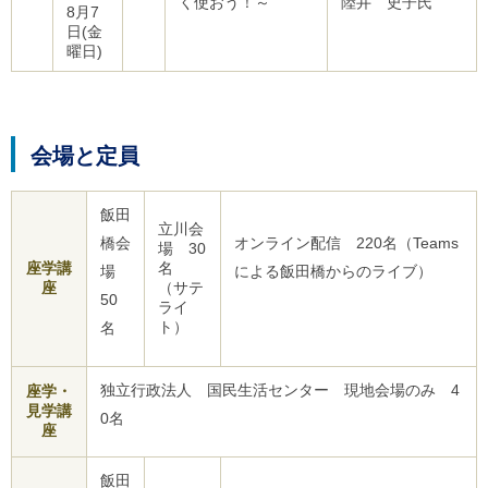
く使おう！～
陸井 史子氏
8月7
日(金
曜日)
会場と定員
飯田
立川会
橋会
オンライン配信 220名（Teams
場 30
座学講
名
場
による飯田橋からのライブ）
座
（サテ
50
ライ
ト）
名
独立行政法人 国民生活センター 現地会場のみ 4
座学・
見学講
0名
座
飯田