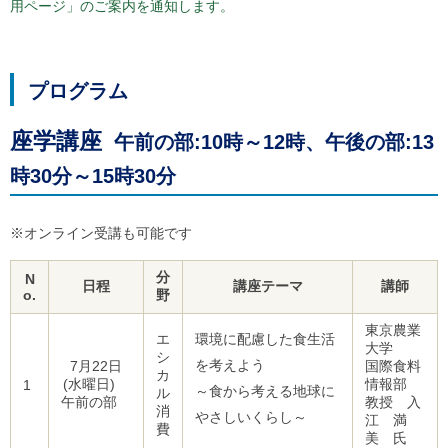
用ページ」のご案内を通知します。
プログラム
座学講座
午前の部:10時～12時、午後の部:13
時30分～15時30分
※オンライン受講も可能です
分
N
日程
講座テーマ
講師
o.
野
東京農業
エ
環境に配慮した食生活
大学
シ
を考えよう
7月22日
国際食料
カ
(水曜日)
情報部
1
～食から考える地球に
ル
午前の部
教授 入
消
やさしいくらし～
江 満
費
美 氏