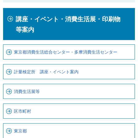
本
こ
講座・イベント・消費生活展・印刷物
文
こ
こ
か
等案内
こ
ら
ま
ロ
で
ー
東京都消費生活総合センター・多摩消費生活センター
で
カ
す
ル
計量検定所 講座・イベント案内
。
ナ
ビ
消費生活展等
で
す
区市町村
東京都