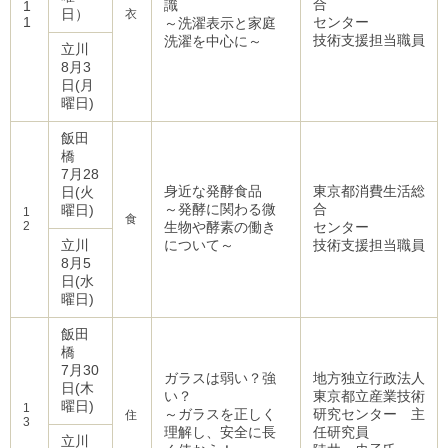
合
識
1
日）
衣
1
センター
～洗濯表示と家庭
技術支援担当職員
洗濯を中心に～
立川
8月3
日(月
曜日)
飯田
橋
7月28
身近な発酵食品
東京都消費生活総
日(火
～発酵に関わる微
合
曜日)
1
食
2
生物や酵素の働き
センター
立川
について～
技術支援担当職員
8月5
日(水
曜日)
飯田
橋
7月30
ガラスは弱い？強
地方独立行政法人
日(木
い？
東京都立産業技術
曜日)
1
～ガラスを正しく
研究センター 主
住
3
理解し、安全に長
任研究員
立川