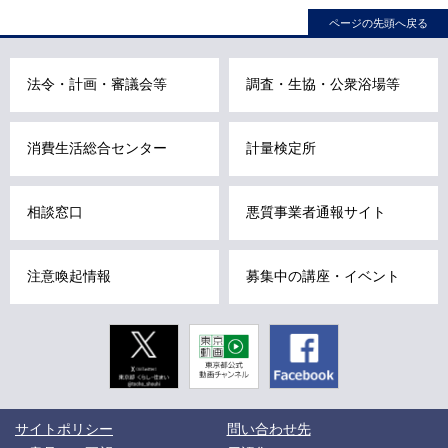
ページの先頭へ戻る
ナ
ビ
こ
法令・計画・審議会等
調査・生協・公衆浴場等
こ
ま
消費生活総合センター
計量検定所
で
で
す
相談窓口
悪質事業者通報サイト
。
注意喚起情報
募集中の講座・イベント
Twitter
東京動画
Facebook
東京都公式
動画チャン
ネル
こ
サイトポリシー
問い合わせ先
こ