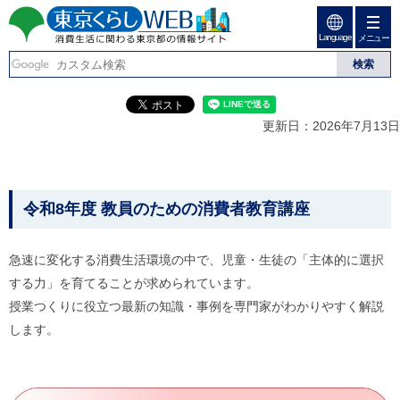
ペ
ペ
ー
ー
Language
ジ
ジ
メニュー
東京くらしweb
の
内
先
を
消費生活に関わる東京
頭
移
こ
グ
で
動
こ
ロ
都の情報サイト
す
す
か
ー
更新日：2026年7月13日
る
ら
バ
た
グ
ル
こ
め
ロ
メ
の
ー
ニ
こ
リ
バ
ュ
令和8年度 教員のための消費者教育講座
か
ン
ル
ー
ク
ナ
こ
ら
本
ビ
こ
本
急速に変化する消費生活環境の中で、児童・生徒の「主体的に選択
文
で
ま
(
す
で
文
する力」を育てることが求められています。
c
。
で
で
授業つくりに役立つ最新の知識・事例を専門家がわかりやすく解説
)
す
へ
す
します。
。
グ
ロ
ー
バ