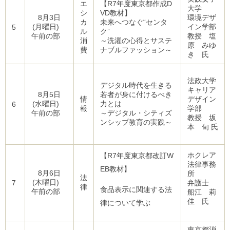
エ
【R7年度東京都作成D
大学
シ
VD教材】
8月3日
環境デザ
カ
未来へつなぐ“センタ
(月曜日)
イン学部
5
ル
ク”
午前の部
教授 塩
消
～洗濯の心得とサステ
原 みゆ
費
ナブルファッション～
き 氏
法政大学
デジタル時代を生きる
キャリア
8月5日
若者が身に付けるべき
情
デザイン
(水曜日)
力とは
6
報
学部
午前の部
～デジタル・シティズ
教授 坂
ンシップ教育の実践～
本 旬 氏
ホクレア
【R7年度東京都改訂W
法律事務
EB教材】
8月6日
所
法
(木曜日)
7
弁護士
律
食品表示に関連する法
午前の部
船江 莉
佳 氏
律について学ぶ
東京都消