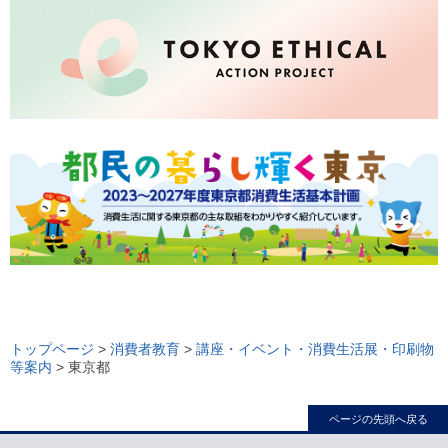
ロ
ー
トップページ
>
消費者教育
>
講座・イベント・消費生活展・印刷物
等案内
> 東京都
カ
ル
ページの先頭へ戻る
ナ
ビ