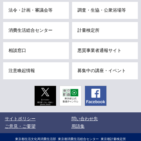
こ
法令・計画・審議会等
調査・生協・公衆浴場等
こ
ま
消費生活総合センター
計量検定所
で
で
す
相談窓口
悪質事業者通報サイト
。
注意喚起情報
募集中の講座・イベント
Twitter
東京動画
Facebook
東京都公式
動画チャン
ネル
こ
サイトポリシー
問い合わせ先
こ
か
ご意見・ご要望
用語集
ら
サ
サ
東京都生活文化局消費生活部
東京都消費生活総合センター
東京都計量検定所