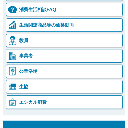
ご
利
消費生活相談FAQ
用
案
内
生活関連商品等の価格動向
(
i
)
教員
へ
事業者
公衆浴場
生協
エシカル消費
本
こ