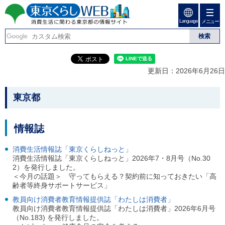
ペ
ペ
ー
ー
Language
ジ
ジ
メニュー
東京くらしweb
の
内
先
を
消費生活に関わる東京
頭
移
こ
グ
で
動
こ
ロ
都の情報サイト
す
す
か
ー
更新日：2026年6月26日
る
ら
バ
た
グ
ル
こ
め
ロ
メ
東京都
の
ー
ニ
こ
リ
バ
ュ
か
ン
ル
ー
情報誌
ク
ナ
こ
ら
本
ビ
こ
本
文
消費生活情報誌「東京くらしねっと」
で
ま
(
消費生活情報誌「東京くらしねっと」2026年7・8月号（No.30
す
で
文
c
2）を発行しました。
。
で
で
)
＜今月の話題＞ 守ってもらえる？契約前に知っておきたい「高
す
へ
す
齢者等終身サポートサービス」
。
グ
教員向け消費者教育情報提供誌「わたしは消費者」
ロ
教員向け消費者教育情報提供誌「わたしは消費者」2026年6月号
ー
（No.183) を発行しました。
バ