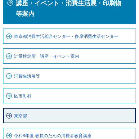
講座・イベント・消費生活展・印刷物
文
こ
こ
か
等案内
こ
ら
ま
ロ
で
ー
東京都消費生活総合センター・多摩消費生活センター
で
カ
す
ル
計量検定所 講座・イベント案内
。
ナ
ビ
消費生活展等
で
す
区市町村
東京都
令和8年度 教員のための消費者教育講座