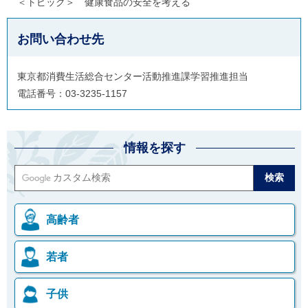
＜トピック＞ 健康食品の安全を考える
ル
ナ
ビ
お問い合わせ先
ゲ
ー
シ
東京都消費生活総合センター活動推進課学習推進担当
ョ
ン
電話番号：03-3235-1157
(
g
)
へ
情報を探す
ロ
ー
カ
ル
ナ
ビ
高齢者
(
l
)
へ
若者
サ
イ
ト
子供
の