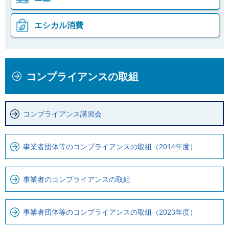
エシカル消費
本
こ
コンプライアンスの取組
文
こ
こ
か
こ
ら
コンプライアンス講習会
ま
ロ
で
ー
で
カ
事業者団体等のコンプライアンスの取組（2014年度）
す
ル
。
ナ
事業者のコンプライアンスの取組
ビ
で
す
事業者団体等のコンプライアンスの取組（2023年度）