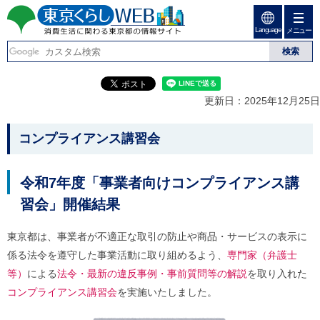
ペ
ペ
ー
ー
Language
ジ
ジ
メニュー
東京くらしweb
の
内
先
を
消費生活に関わる東京
頭
移
こ
グ
で
動
こ
ロ
都の情報サイト
す
す
か
ー
更新日：2025年12月25日
る
ら
バ
た
グ
ル
こ
め
ロ
メ
コンプライアンス講習会
の
ー
ニ
こ
リ
バ
ュ
か
ン
ル
ー
令和7年度「事業者向けコンプライアンス講
ク
ナ
こ
ら
本
ビ
こ
習会」開催結果
本
文
で
ま
(
す
で
文
c
東京都は、事業者が不適正な取引の防止や商品・サービスの表示に
。
で
で
)
す
係る法令を遵守した事業活動に取り組めるよう、
専門家（弁護士
へ
す
。
グ
等）
による
法令・最新の違反事例・事前質問等の解説
を取り入れた
ロ
コンプライアンス講習会
を実施いたしました。
ー
バ