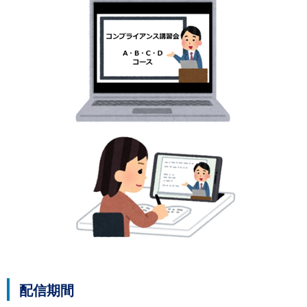
ル
ナ
ビ
ゲ
ー
シ
ョ
ン
(
g
)
へ
ロ
ー
カ
ル
ナ
ビ
(
l
)
へ
サ
イ
配信期間
ト
の