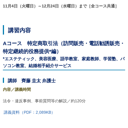
ご
11月4日（火曜日）～12月24日（水曜日）まで［全コース共通］
利
用
案
内
(
講習内容
i
)
Aコース 特定商取引法（訪問販売・電話勧誘販売・
へ
特定継続的役務提供*編）
*エステティック、美容医療、語学教室、家庭教師、学習塾、パ
ソコン教室、結婚相手紹介サービス
講師 齊藤 圭太 弁護士
内容／講義時間
法令・違反事例、事前質問等の解説／約120分
講義資料（PDF：2,089KB）