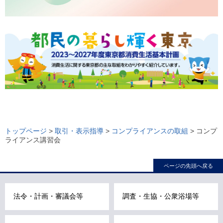
ロ
ー
トップページ
>
取引・表示指導
>
コンプライアンスの取組
> コンプ
ライアンス講習会
カ
ル
ページの先頭へ戻る
ナ
ビ
こ
法令・計画・審議会等
調査・生協・公衆浴場等
こ
ま