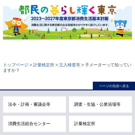
ロ
ー
トップページ
>
計量検定所
>
立入検査等
> 子メーターって知ってい
ますか？
カ
ル
ページの先頭へ戻る
ナ
ビ
こ
法令・計画・審議会等
調査・生協・公衆浴場等
こ
ま
消費生活総合センター
計量検定所
で
で