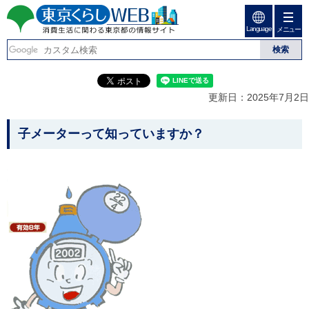
ペ
ペ
ー
ー
Language
ジ
ジ
メニュー
東京くらしweb
の
内
先
を
消費生活に関わる東京
頭
移
こ
グ
で
動
こ
ロ
都の情報サイト
す
す
か
ー
更新日：2025年7月2日
る
ら
バ
た
グ
ル
こ
め
ロ
メ
子メーターって知っていますか？
の
ー
ニ
こ
リ
バ
ュ
か
ン
ル
ー
ク
ナ
こ
ら
本
ビ
こ
本
文
で
ま
(
す
で
文
c
。
で
で
)
す
へ
す
。
グ
ロ
ー
バ