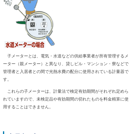
ル
ナ
ビ
ゲ
ー
シ
ョ
ン
(
g
)
子メーターとは、電気・水道などの供給事業者が所有管理するメ
へ
ーター（親メーター）と異なり、貸しビル・マンション・寮などで
ロ
ー
管理者と入居者との間で光熱水費の配分に使用されている計量器で
カ
す。
ル
ナ
ビ
これらの子メーターは、計量法で検定有効期間がそれぞれ定めら
(
れていますので、未検定品や有効期間の切れたものを料金精算に使
l
)
用することはできません。
へ
サ
イ
ト
の