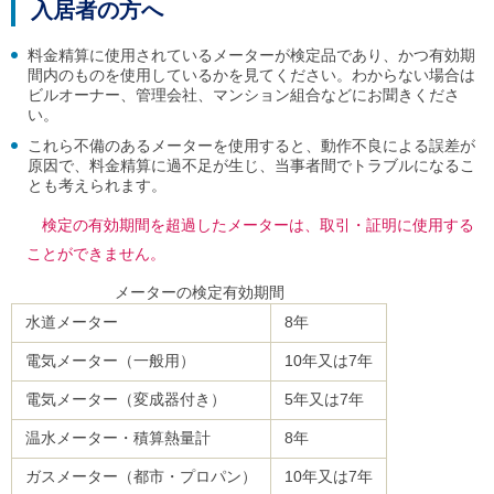
入居者の方へ
ご
利
用
料金精算に使用されているメーターが検定品であり、かつ有効期
案
間内のものを使用しているかを見てください。わからない場合は
内
ビルオーナー、管理会社、マンション組合などにお聞きくださ
(
い。
i
これら不備のあるメーターを使用すると、動作不良による誤差が
)
原因で、料金精算に過不足が生じ、当事者間でトラブルになるこ
へ
とも考えられます。
検定の有効期間を超過したメーターは、取引・証明に使用する
ことができません。
メーターの検定有効期間
水道メーター
8年
電気メーター（一般用）
10年又は7年
電気メーター（変成器付き）
5年又は7年
温水メーター・積算熱量計
8年
ガスメーター（都市・プロパン）
10年又は7年