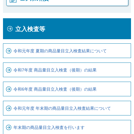
本
こ
立入検査等
文
こ
こ
か
こ
ら
令和元年度 夏期の商品量目立入検査結果について
ま
ロ
で
ー
で
カ
令和7年度 商品量目立入検査（後期）の結果
す
ル
。
ナ
令和6年度 商品量目立入検査（後期）の結果
ビ
で
す
令和元年度 年末期の商品量目立入検査結果について
年末期の商品量目立入検査を行います