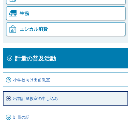
生協
エシカル消費
本
こ
計量の普及活動
文
こ
こ
か
こ
ら
小学校向け出前教室
ま
ロ
で
ー
で
カ
出前計量教室の申し込み
す
ル
。
ナ
計量の話
ビ
で