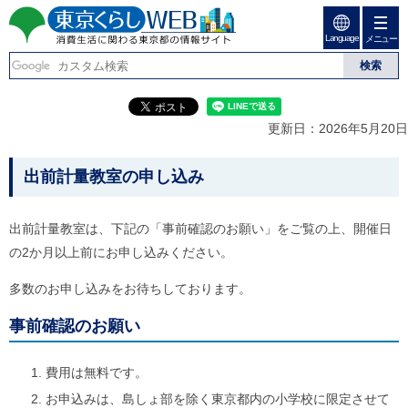
ペ
ペ
ー
ー
Language
ジ
ジ
メニュー
東京くらしweb
の
内
先
を
消費生活に関わる東京
頭
移
こ
グ
で
動
こ
ロ
都の情報サイト
す
す
か
ー
更新日：2026年5月20日
る
ら
バ
た
グ
ル
こ
め
ロ
メ
出前計量教室の申し込み
の
ー
ニ
こ
リ
バ
ュ
か
ン
ル
ー
出前計量教室は、下記の「事前確認のお願い」をご覧の上、開催日
ク
ナ
こ
ら
の2か月以上前にお申し込みください。
本
ビ
こ
本
文
で
ま
(
す
で
文
多数のお申し込みをお待ちしております。
c
。
で
で
)
す
事前確認のお願い
へ
す
。
グ
ロ
費用は無料です。
ー
バ
お申込みは、島しょ部を除く東京都内の小学校に限定させて