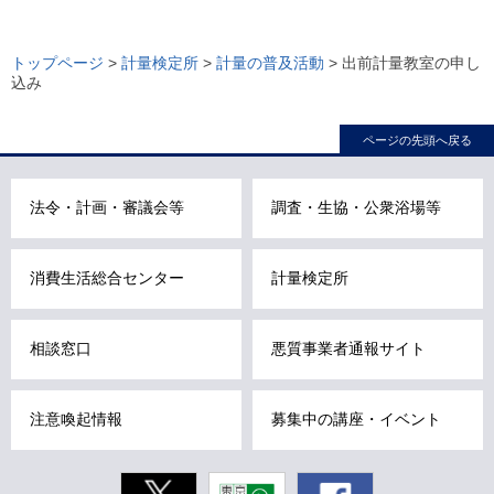
ロ
ー
トップページ
>
計量検定所
>
計量の普及活動
> 出前計量教室の申し
込み
カ
ル
ページの先頭へ戻る
ナ
ビ
こ
法令・計画・審議会等
調査・生協・公衆浴場等
こ
ま
消費生活総合センター
計量検定所
で
で
す
相談窓口
悪質事業者通報サイト
。
注意喚起情報
募集中の講座・イベント
Twitter
東京動画
Facebook