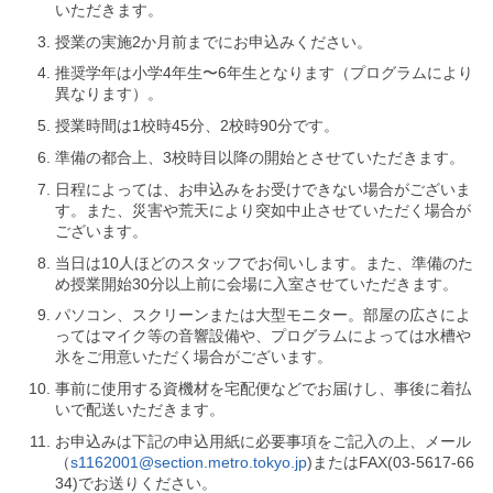
ル
いただきます。
ナ
授業の実施2か月前までにお申込みください。
ビ
ゲ
推奨学年は小学4年生〜6年生となります（プログラムにより
ー
異なります）。
シ
ョ
授業時間は1校時45分、2校時90分です。
ン
準備の都合上、3校時目以降の開始とさせていただきます。
(
g
日程によっては、お申込みをお受けできない場合がございま
)
す。また、災害や荒天により突如中止させていただく場合が
へ
ございます。
ロ
ー
当日は10人ほどのスタッフでお伺いします。また、準備のた
カ
め授業開始30分以上前に会場に入室させていただきます。
ル
パソコン、スクリーンまたは大型モニター。部屋の広さによ
ナ
ビ
ってはマイク等の音響設備や、プログラムによっては水槽や
(
氷をご用意いただく場合がございます。
l
事前に使用する資機材を宅配便などでお届けし、事後に着払
)
へ
いで配送いただきます。
サ
お申込みは下記の申込用紙に必要事項をご記入の上、メール
イ
（
s1162001@section.metro.tokyo.jp
)またはFAX(03-5617-66
ト
34)でお送りください。
の