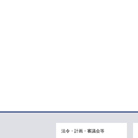
で
す
。
法令・計画・審議会等