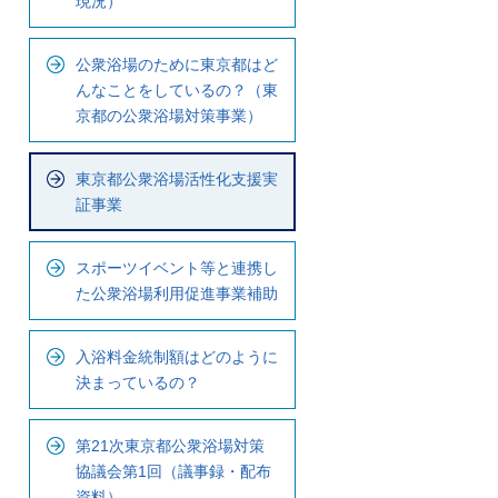
現況）
ナ
ビ
公衆浴場のために東京都はど
で
んなことをしているの？（東
す
京都の公衆浴場対策事業）
東京都公衆浴場活性化支援実
証事業
スポーツイベント等と連携し
た公衆浴場利用促進事業補助
入浴料金統制額はどのように
決まっているの？
第21次東京都公衆浴場対策
協議会第1回（議事録・配布
資料）