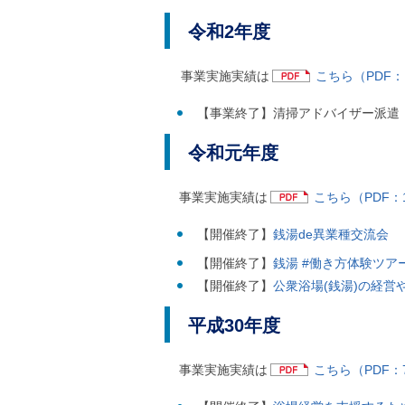
ル
ナ
令和2年度
ビ
ゲ
ー
事業実施実績は
こちら（PDF：1
シ
ョ
【事業終了】清掃アドバイザー派遣
ン
(
g
令和元年度
)
へ
ロ
事業実施実績は
こちら（PDF：1
ー
カ
【開催終了】
銭湯de異業種交流会
ル
ナ
【開催終了】
銭湯 #働き方体験ツア
ビ
【開催終了】
公衆浴場(銭湯)の経
(
l
)
平成30年度
へ
サ
イ
事業実施実績は
こちら（PDF：7
ト
の