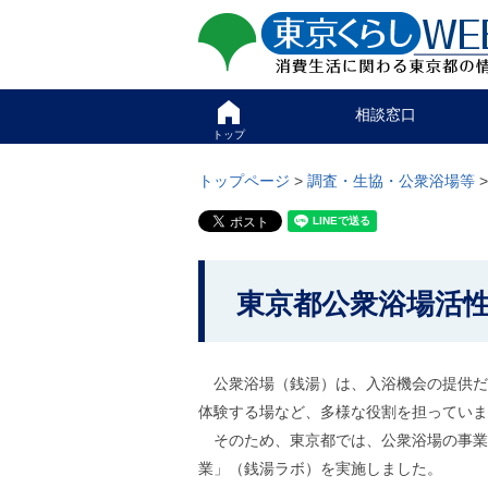
ペ
ペ
東京くらしweb
ー
ー
ジ
ジ
消費生活に関わる東京
の
内
先
を
サイト
こ
頭
移
相談窓口
こ
で
動
か
トップ
す
す
グ
ら
る
ロ
グ
トップページ
>
調査・生協・公衆浴場等
た
ー
ロ
め
バ
ー
の
ル
バ
リ
メ
ル
ン
ニ
ナ
こ
ク
ュ
ビ
東京都公衆浴場活
こ
本
ー
で
文
こ
か
す
(
こ
。
c
ら
ま
)
公衆浴場（銭湯）は、
入浴機会の提供だ
で
本
へ
で
体験する場など、多様な役割を担っていま
グ
文
す
ロ
そのため、東京都では
、公衆浴場の事業
で
。
ー
業」（銭湯ラボ）を実施しました。
す
バ