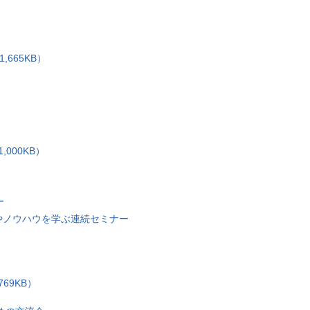
,665KB）
,000KB）
ー
営やノウハウを学ぶ連続セミナー
69KB）