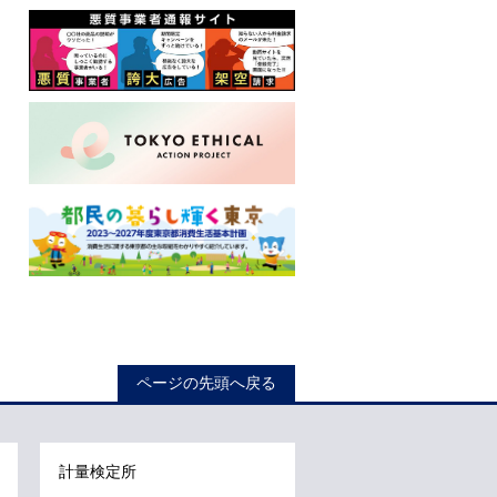
ロ
ー
ページの先頭へ戻る
カ
ル
ナ
計量検定所
ビ