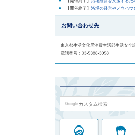
【開催終了】
浴場経営を支援するた
ご
【開催終了】
浴場の経営やノウハウ
利
用
案
お問い合わせ先
内
(
i
)
東京都生活文化局消費生活部生活安全
へ
電話番号：03-5388-3058