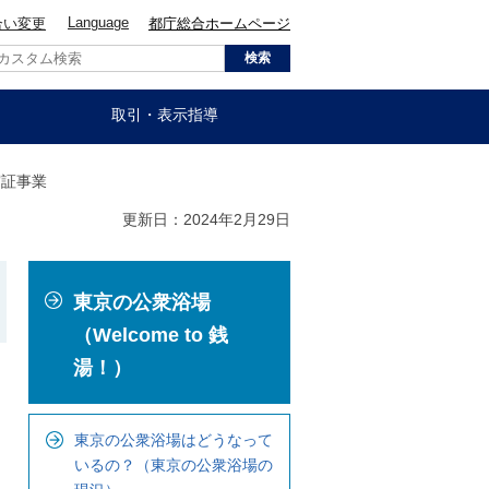
Language
合い変更
都庁総合ホームページ
取引・表示指導
実証事業
更新日：2024年2月29日
こ
東京の公衆浴場
こ
か
（Welcome to 銭
ら
湯！）
ロ
ー
東京の公衆浴場はどうなって
カ
いるの？（東京の公衆浴場の
ル