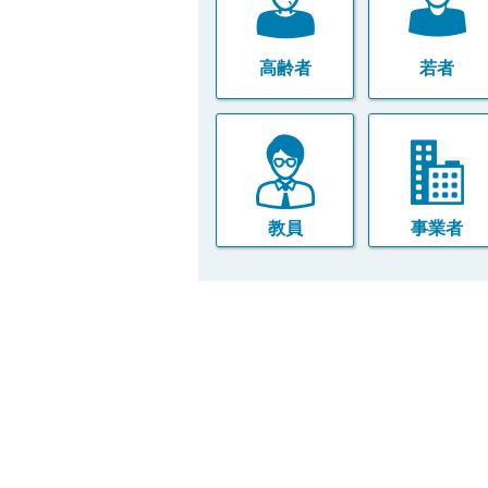
高齢者
若者
教員
事業者
本
文
こ
こ
ま
で