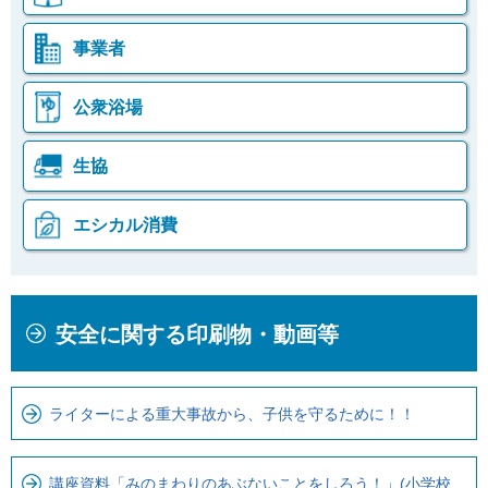
事業者
公衆浴場
生協
エシカル消費
本
こ
安全に関する印刷物・動画等
文
こ
こ
か
こ
ら
ライターによる重大事故から、子供を守るために！！
ま
ロ
で
ー
で
カ
講座資料「みのまわりのあぶないことをしろう！」(小学校