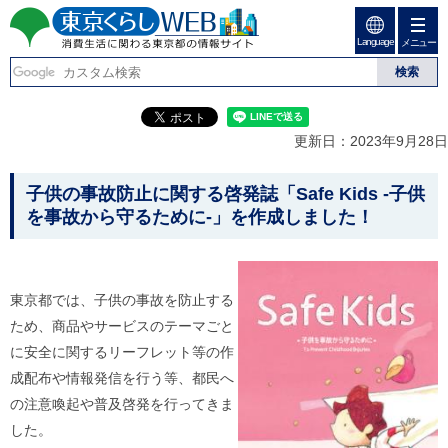
ペ
ペ
ー
ー
Language
ジ
ジ
メニュー
東京くらしweb
の
内
先
を
消費生活に関わる東京
頭
移
こ
グ
で
動
こ
ロ
都の情報サイト
す
す
か
ー
更新日：2023年9月28日
る
ら
バ
た
グ
ル
こ
め
ロ
メ
子供の事故防止に関する啓発誌
「Safe Kids
-子供
の
ー
ニ
こ
を事故から守るために-
」
を作成しました！
リ
バ
ュ
か
ン
ル
ー
ク
ナ
こ
ら
本
ビ
こ
本
文
で
ま
東京都では、子供の事故を防止する
(
す
で
文
ため、商品やサービスのテーマごと
c
。
で
で
)
す
に安全に関するリーフレット等の作
へ
す
。
成配布や情報発信を行う等、都民へ
グ
ロ
の注意喚起や普及啓発を行ってきま
ー
した。
バ