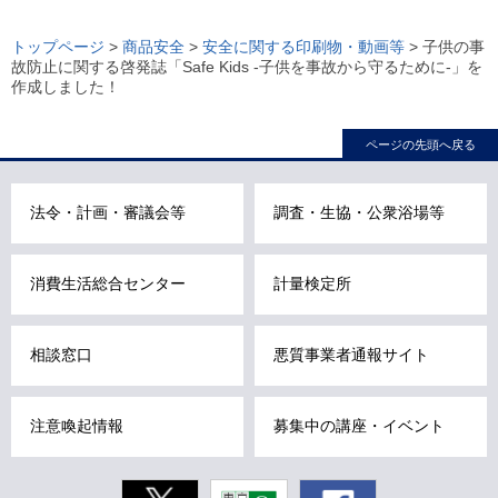
ロ
ー
トップページ
>
商品安全
>
安全に関する印刷物・動画等
> 子供の事
故防止に関する啓発誌「Safe Kids -子供を事故から守るために-」を
カ
作成しました！
ル
ナ
ページの先頭へ戻る
ビ
こ
法令・計画・審議会等
調査・生協・公衆浴場等
こ
ま
で
消費生活総合センター
計量検定所
で
す
相談窓口
悪質事業者通報サイト
。
注意喚起情報
募集中の講座・イベント
Twitter
東京動画
Facebook