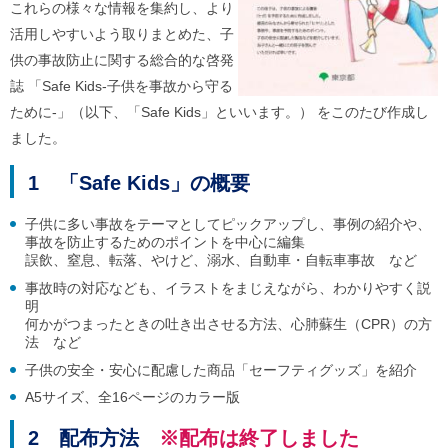
ル
これらの様々な情報を集約し、より
ナ
活用しやすいよう取りまとめた、子
ビ
ゲ
供の事故防止に関する総合的な啓発
ー
誌 「Safe Kids-子供を事故から守る
シ
ために-」（以下、「Safe Kids」といいます。） をこのたび作成し
ョ
ン
ました。
(
g
)
1 「Safe Kids」の概要
へ
ロ
子供に多い事故をテーマとしてピックアップし、事例の紹介や、
ー
事故を防止するためのポイントを中心に編集
カ
誤飲、窒息、転落、やけど、溺水、自動車・自転車事故 など
ル
ナ
事故時の対応なども、イラストをまじえながら、わかりやすく説
ビ
明
(
何かがつまったときの吐き出させる方法、心肺蘇生（CPR）の方
l
法 など
)
子供の安全・安心に配慮した商品「セーフティグッズ」を紹介
へ
サ
A5サイズ、全16ページのカラー版
イ
ト
2 配布方法
※配布は終了しました
の