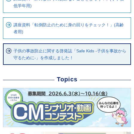
す
ル
低学年用)
。
ナ
ビ
講座資料「転倒防止のために身の回りをチェック！」(高齢
で
者用)
す
子供の事故防止に関する啓発誌「Safe Kids -子供を事故から
守るために-」を作成しました！
Topics