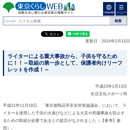
ペ
ペ
ー
ー
Language
ジ
ジ
メニュー
東京くらしweb
の
内
先
を
消費生活に関わる東京
頭
移
こ
グ
で
動
こ
ロ
都の情報サイト
す
す
か
ー
更新日：2024年2月15日
る
ら
バ
た
グ
ル
こ
め
ロ
メ
ライターによる重大事故から、子供を守るため
の
ー
ニ
こ
に！！～取組の第一歩として、保護者向けリーフ
リ
バ
ュ
か
レットを作成！～
ン
ル
ー
ク
ナ
こ
ら
本
ビ
こ
本
文
平成22年1月13日
で
ま
(
す
で
文
生活文化スポーツ局
c
。
で
で
)
す
へ
平成21年11月18日、「東京都商品等安全対策協議会」において、ラ
す
。
グ
イターを使用した子供の火遊びなどによる火災や死傷事故を防止す
ロ
るための取組が必要であるとの提言がなされました（【参考】参
ー
バ
照）。