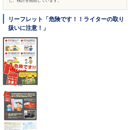
し、検討を開始しています。
ご
利
用
リーフレット「危険です！！ライターの取り
案
内
扱いに注意！」
(
i
)
へ