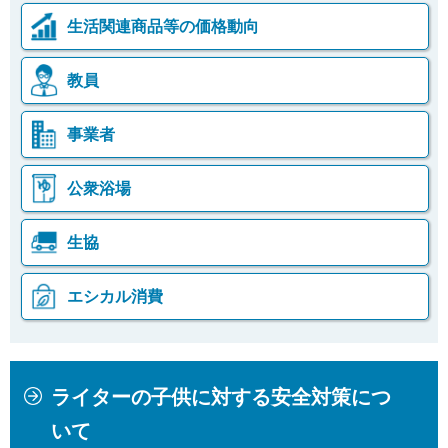
生活関連商品等の価格動向
教員
事業者
公衆浴場
生協
エシカル消費
本
こ
ライターの子供に対する安全対策につ
文
こ
こ
か
いて