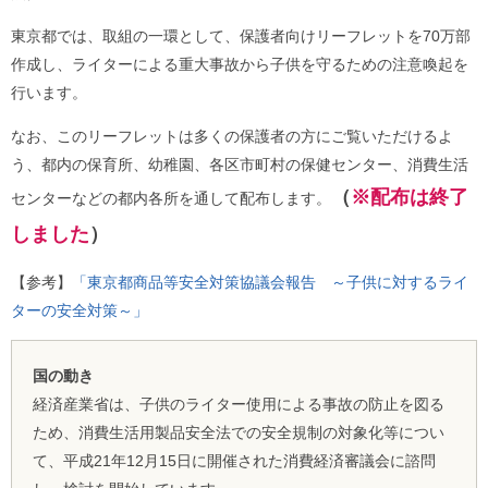
ル
ナ
東京都では、取組の一環として、保護者向けリーフレットを70万部
ビ
ゲ
作成し、ライターによる重大事故から子供を守るための注意喚起を
ー
行います。
シ
ョ
なお、このリーフレットは多くの保護者の方にご覧いただけるよ
ン
(
う、都内の保育所、幼稚園、各区市町村の保健センター、消費生活
g
（
※配布は終了
)
センターなどの都内各所を通して配布します。
へ
しました
）
ロ
ー
カ
【参考】
「東京都商品等安全対策協議会報告 ～子供に対するライ
ル
ターの安全対策～」
ナ
ビ
(
l
国の動き
)
へ
経済産業省は、子供のライター使用による事故の防止を図る
サ
ため、消費生活用製品安全法での安全規制の対象化等につい
イ
て、平成21年12月15日に開催された消費経済審議会に諮問
ト
の