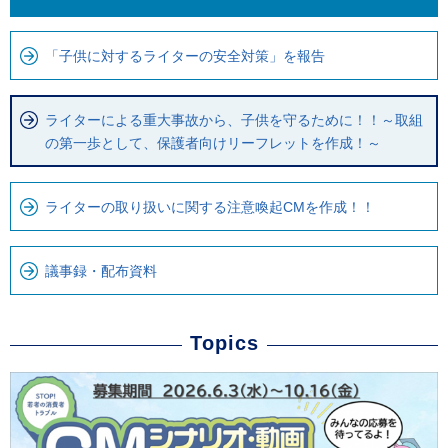
こ
ら
ま
ロ
で
ー
「子供に対するライターの安全対策」を報告
で
カ
す
ル
ライターによる重大事故から、子供を守るために！！～取組
。
ナ
の第一歩として、保護者向けリーフレットを作成！～
ビ
で
ライターの取り扱いに関する注意喚起CMを作成！！
す
議事録・配布資料
Topics