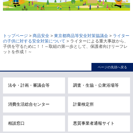
ロ
ー
トップページ
>
商品安全
>
東京都商品等安全対策協議会
>
ライター
の子供に対する安全対策について
> ライターによる重大事故から、
カ
子供を守るために！！～取組の第一歩として、保護者向けリーフレ
ル
ットを作成！～
ナ
ビ
ページの先頭へ戻る
こ
こ
法令・計画・審議会等
調査・生協・公衆浴場等
ま
で
で
消費生活総合センター
計量検定所
す
。
相談窓口
悪質事業者通報サイト