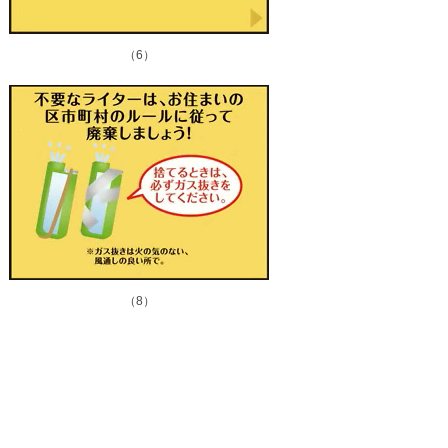
（6）
（8）