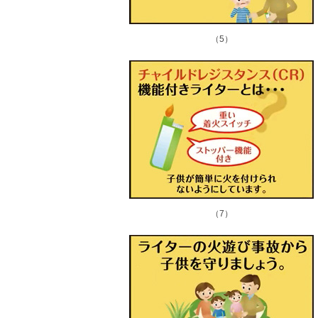
（5）
（7）