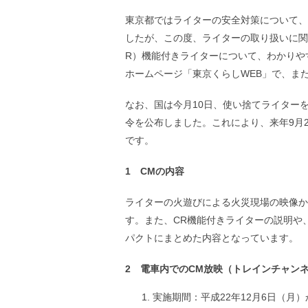
す
ル
ナ
東京都ではライターの安全対策について、
ビ
したが、この度、ライターの取り扱いに関
ゲ
ー
R）機能付きライターについて、わかりや
シ
ホームページ「東京くらしWEB」で、ま
ョ
ン
(
なお、国は今月10日、使い捨てライター
g
令を公布しました。これにより、来年9月
)
へ
です。
ロ
ー
1 CMの内容
カ
ル
ナ
ライターの火遊びによる火災現場の映像か
ビ
す。また、CR機能付きライターの説明や
(
l
パクトにまとめた内容となっています。
)
へ
サ
2 電車内でのCM放映（トレインチャン
イ
ト
実施期間：平成22年12月6日（月）
の