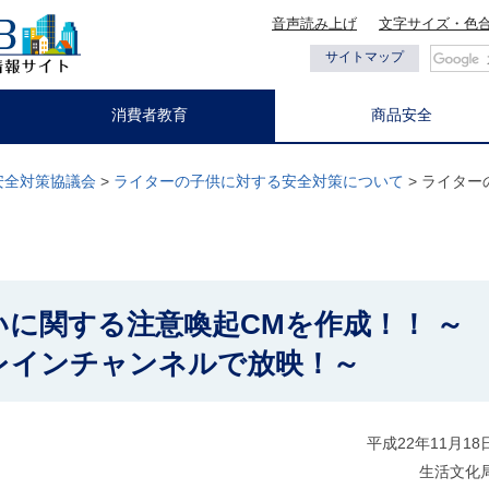
音声読み上げ
文字サイズ・色
都の情報
サイトマップ
消費者教育
商品安全
安全対策協議会
>
ライターの子供に対する安全対策について
> ライタ
に関する注意喚起CMを作成！！ ～
レインチャンネルで放映！～
平成22年11月18
生活文化