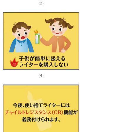
（2）
（4）