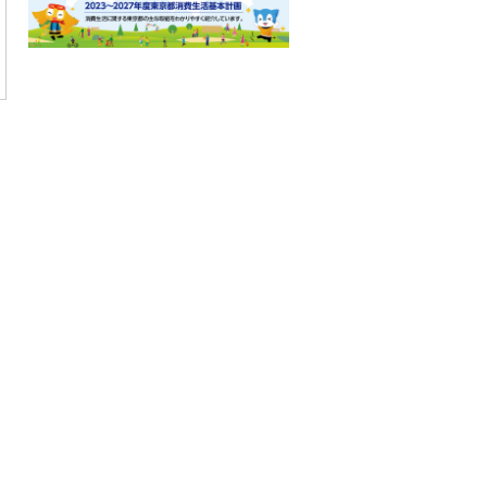
ロ
ー
カ
ル
ナ
ビ
こ
こ
ま
で
で
す
。