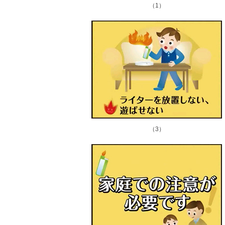
（1）
（3）