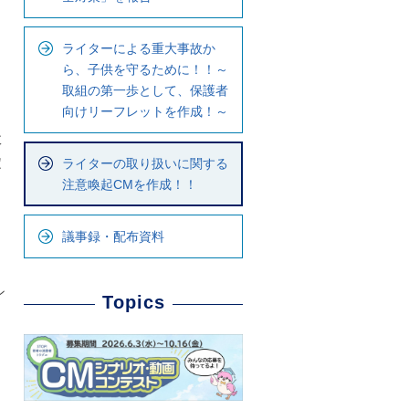
ル
ナ
ライターによる重大事故か
ビ
ら、子供を守るために！！～
で
取組の第一歩として、保護者
す
向けリーフレットを作成！～
政
定
ライターの取り扱いに関する
注意喚起CMを作成！！
議事録・配布資料
ン
Topics