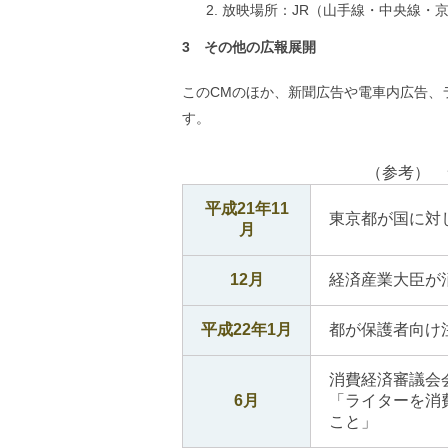
放映場所：JR（山手線・中央線・
ご
利
3 その他の広報展開
用
案
内
このCMのほか、新聞広告や電車内広告、
(
i
す。
)
へ
（参考） 
平成21年11
東京都が国に対
月
12月
経済産業大臣が
平成22年1月
都が保護者向け
消費経済審議会
6月
「ライターを消
こと」