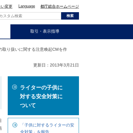
Language
合い変更
都庁総合ホームページ
取引・表示指導
ーの取り扱いに関する注意喚起CMを作
更新日：2013年3月21日
こ
ライターの子供に
こ
か
対する安全対策に
ら
ついて
ロ
ー
日
「子供に対するライターの安
カ
局
全対策」を報告