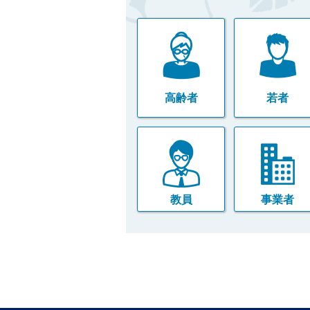
高齢者
若者
教員
事業者
本
文
こ