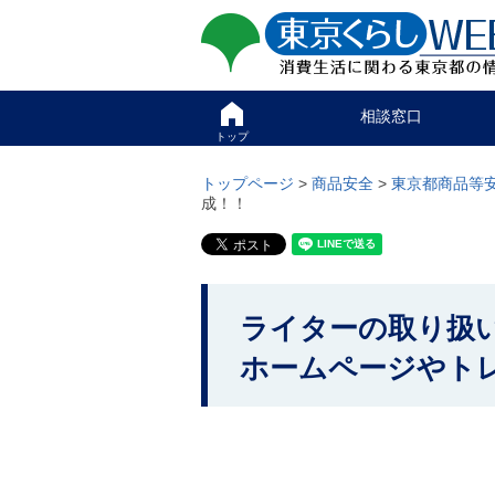
ペ
ペ
東京くらしweb
ー
ー
ジ
ジ
消費生活に関わる東京
の
内
先
を
サイト
こ
頭
移
相談窓口
こ
で
動
か
トップ
す
す
グ
ら
る
ロ
グ
トップページ
>
商品安全
>
東京都商品等
た
ー
ロ
成！！
め
バ
ー
の
ル
バ
リ
メ
ル
ン
ニ
ナ
ク
ュ
ビ
こ
本
ー
で
ライターの取り扱い
こ
文
こ
す
(
こ
か
。
ホームページやト
c
ま
)
ら
で
へ
で
本
グ
す
ロ
文
。
ー
で
バ